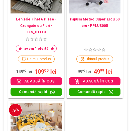
Lenjerie Finet 6 Piese -
Papusa Metoo Super Erou 50
Crengute cu Flori -
cm - PPLUS005
LFS_C111B
avem 1 ofertă
Ultimul produs
Ultimul produs
109
lei
49
lei
00
99
149
00
lei
99
99
lei
ADAUGĂ ÎN COȘ
ADAUGĂ ÎN COȘ
Comandă rapid
Comandă rapid
-9%