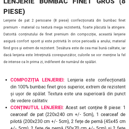
LENJERIE BUMBAC FINET GROS (8
PIESE)
Lenjerie de pat 2 persoane (8 piese) confecționată din bumbac finet
premium - material cu textură mega rezistentă, foarte plăcută la atingere.
Datorită conținutului de finet premium din compoziție, această lenjerie
asigură confort sporit și este potrivită în orice perioadă a anului, material
fiind gros și extrem de rezistent. Țesătura este de cea mai bună calitate, iar
dacă lenjeria este întreținută corespunzător, culorile se vor menține la fel
de intense ca în prima zi, indiferent de numărul de spălări.
COMPOZIȚIA LENJERIEI:
Lenjeria este confecționată
din 100% bumbac finet gros superior, extrem de rezistent
și ușor de spălat. Textura este una superioară din punct
de vedere calitativ.
CONȚINUTUL LENJERIEI:
Acest set conține 8 piese: 1
cearceaf de pat (220x240 cm +/- 5cm), 1 cearceaf de
pilotă (200x230 cm +/- 5cm), 2 fețe de pernă (45x45 cm
+/- 5cm), 2 fețe de pernă (50x70 cm +/- 5cm) și 2 fețe