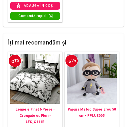
ADAUGĂ ÎN COȘ
Comandă rapid
Îți mai recomandăm și
-27%
-51%
Lenjerie Finet 6 Piese -
Papusa Metoo Super Erou 50
Crengute cu Flori -
cm - PPLUS005
LFS_C111B