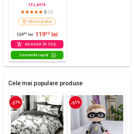
LFJ_A076
5
(2)
Ultimul produs
119
lei
00
129
99
lei
ADAUGĂ ÎN COȘ
Comandă rapid
Cele mai populare produse
-27%
-51%