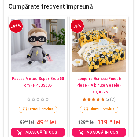
Cumpărate frecvent împreună
-51%
-9%
Papusa Metoo Super Erou 50
Lenjerie Bumbac Finet 6
cm - PPLUS005
Piese - Albinute Vesele -
LFJ_A076
5
(2)
Ultimul produs
Ultimul produs
49
lei
119
lei
99
00
99
99
lei
129
99
lei
ADAUGĂ ÎN COȘ
ADAUGĂ ÎN COȘ