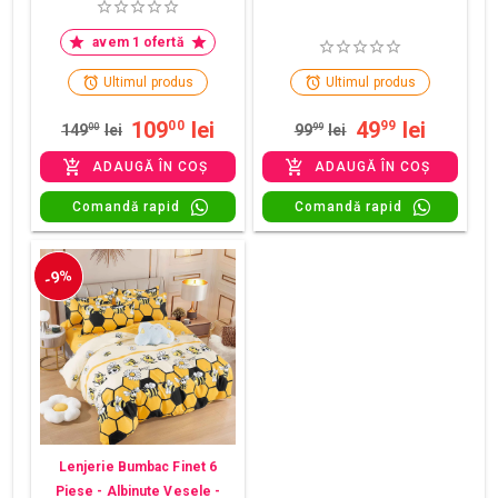
avem 1 ofertă
Ultimul produs
Ultimul produs
109
lei
49
lei
00
99
149
00
lei
99
99
lei
ADAUGĂ ÎN COȘ
ADAUGĂ ÎN COȘ
Comandă rapid
Comandă rapid
-9%
Lenjerie Bumbac Finet 6
Piese - Albinute Vesele -