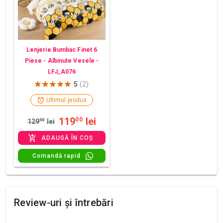
Lenjerie Bumbac Finet 6
Piese - Albinute Vesele -
LFJ_A076
5
(2)
Ultimul produs
119
lei
00
129
99
lei
ADAUGĂ ÎN COȘ
Comandă rapid
Review-uri și întrebări