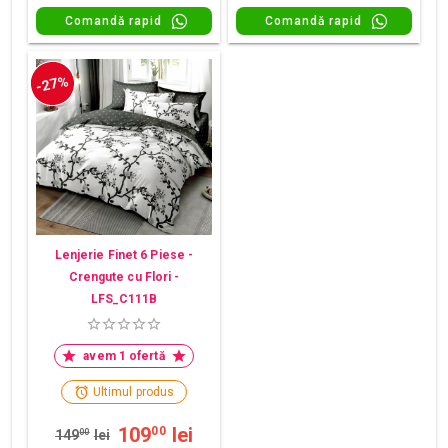
Comandă rapid
Comandă rapid
-27%
Lenjerie Finet 6 Piese -
Crengute cu Flori -
LFS_C111B
avem 1 ofertă
Ultimul produs
109
lei
00
149
00
lei