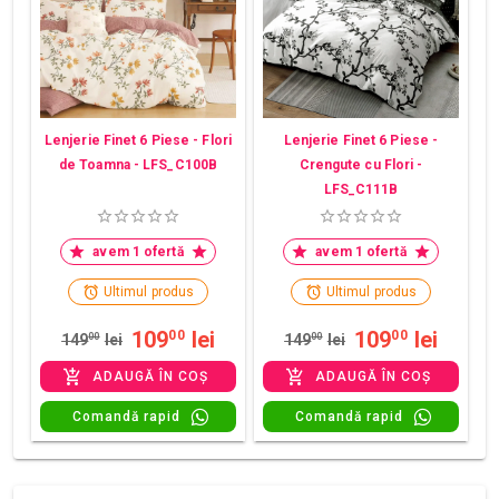
Lenjerie Finet 6 Piese - Flori
Lenjerie Finet 6 Piese -
de Toamna - LFS_C100B
Crengute cu Flori -
LFS_C111B
avem 1 ofertă
avem 1 ofertă
Ultimul produs
Ultimul produs
109
lei
109
lei
00
00
149
00
lei
149
00
lei
ADAUGĂ ÎN COȘ
ADAUGĂ ÎN COȘ
Comandă rapid
Comandă rapid