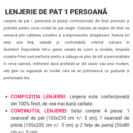
LENJERIE DE PAT 1 PERSOANĂ
Lenjerie de pat 1 persoană (4 piese) confecționată din finet premium și
potrivită pentru orice model de pat single. Colecția de lenjerii din finet se
remarcă prin calitatea croielilor și a imprimeurilor atrăgătoare. Textura lor
este una fină, netedă și confortabilă, oferind culoare în
dormitor! Disponibile într-o gamă variată de culori și modele, lenjeriile
noastre Fineț sunt perfecte pentru a adăuga un plus de stil și personalitate
în orice cameră. Indiferent dacă preferați un stil clasic sau unul modern,
veți găsi cu siguranță un model care să se potrivească cu gusturile și
preferințele dvs.
COMPOZIȚIA LENJERIEI:
Lenjeria este confecționată
din 100% finet, de cea mai bună calitate.
CONȚINUTUL LENJERIEI:
Setul conține 4 piese: 1
cearceaf de pat (155x230 cm +/- 5 cm), 1 cearceaf de
pilotă (155x205 cm +/- 5 cm) și 2 fețe de pernă (55x80
cm +/- 5 cm).