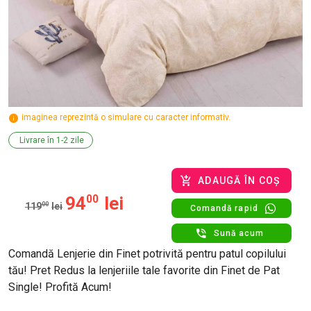
imaginea reprezintă o simulare cu caracter informativ.
Livrare în 1-2 zile
ADAUGĂ ÎN COȘ
94
00
lei
119
00
lei
Comandă rapid
Sună acum
Comandă Lenjerie din Finet potrivită pentru patul copilului
tău! Pret Redus la lenjeriile tale favorite din Finet de Pat
Single! Profită Acum!