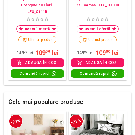
Crengute cu Flori -
de Toamna - LFS_C100B
LFS_C111B
avem 1 ofertă
avem 1 ofertă
Ultimul produs
Ultimul produs
109
lei
109
lei
00
00
149
00
lei
149
00
lei
ADAUGĂ ÎN COȘ
ADAUGĂ ÎN COȘ
Comandă rapid
Comandă rapid
Cele mai populare produse
-27%
-27%