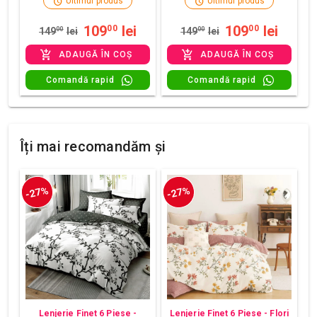
Ultimul produs
Ultimul produs
109
lei
109
lei
00
00
149
00
lei
149
00
lei
ADAUGĂ ÎN COȘ
ADAUGĂ ÎN COȘ
Comandă rapid
Comandă rapid
Îți mai recomandăm și
-27%
-27%
Lenjerie Finet 6 Piese -
Lenjerie Finet 6 Piese - Flori