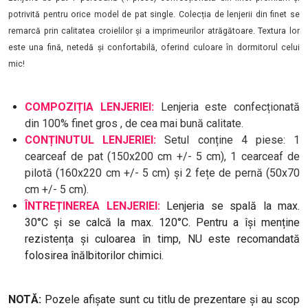
potrivită pentru orice model de pat single. Colecția de lenjerii din finet se
remarcă prin calitatea croielilor și a imprimeurilor atrăgătoare. Textura lor
este una fină, netedă și confortabilă, oferind culoare în dormitorul celui
mic!
COMPOZIȚIA LENJERIEI:
Lenjeria este confecționată
din 100% finet gros , de cea mai bună calitate.
CONȚINUTUL LENJERIEI:
Setul conține 4 piese: 1
cearceaf de pat (150x200 cm +/- 5 cm), 1 cearceaf de
pilotă (160x220 cm +/- 5 cm) și 2 fețe de pernă (50x70
cm +/- 5 cm).
ÎNTREȚINEREA LENJERIEI:
Lenjeria se spală la max.
30°C și se calcă la max. 120°C. Pentru a își menține
rezistența și culoarea în timp, NU este recomandată
folosirea înălbitorilor chimici.
NOTĂ:
Pozele afișate sunt cu titlu de prezentare și au scop