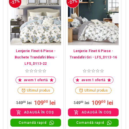
-27%
-27%
Lenjerie Finet 6 Piese -
Lenjerie Finet 6 Piese -
Buchete Trandafiri Bleu -
Trandafiri Gri - LFS_D113-16
LFS_D113-22
avem 1 ofertă
avem 1 ofertă
Ultimul produs
Ultimul produs
109
lei
109
lei
00
00
149
00
lei
149
00
lei
ADAUGĂ ÎN COȘ
ADAUGĂ ÎN COȘ
Comandă rapid
Comandă rapid