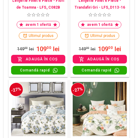
Lenjerie Finet 6 Piese - Flori
Lenjerie Finet 6 Piese -
de Toamna - LFS_C082B
Trandafiri Gri - LFS_D113-16
avem 1 ofertă
avem 1 ofertă
Ultimul produs
Ultimul produs
109
lei
109
lei
00
00
149
00
lei
149
00
lei
ADAUGĂ ÎN COȘ
ADAUGĂ ÎN COȘ
Comandă rapid
Comandă rapid
-27%
-27%