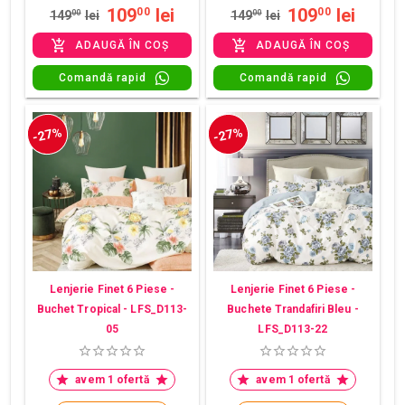
109
lei
109
lei
00
00
149
00
lei
149
00
lei
ADAUGĂ ÎN COȘ
ADAUGĂ ÎN COȘ
Comandă rapid
Comandă rapid
-27%
-27%
Lenjerie Finet 6 Piese -
Lenjerie Finet 6 Piese -
Buchet Tropical - LFS_D113-
Buchete Trandafiri Bleu -
05
LFS_D113-22
avem 1 ofertă
avem 1 ofertă