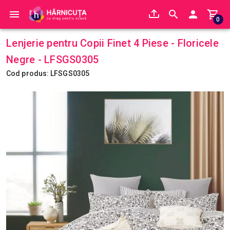
0
Lenjerie pentru Copii Finet 4 Piese - Floricele
Negre - LFSGS0305
Cod produs: LFSGS0305