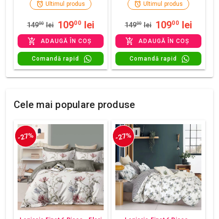
Ultimul produs
Ultimul produs
109
lei
109
lei
00
00
149
00
lei
149
00
lei
ADAUGĂ ÎN COȘ
ADAUGĂ ÎN COȘ
Comandă rapid
Comandă rapid
Cele mai populare produse
-27%
-27%