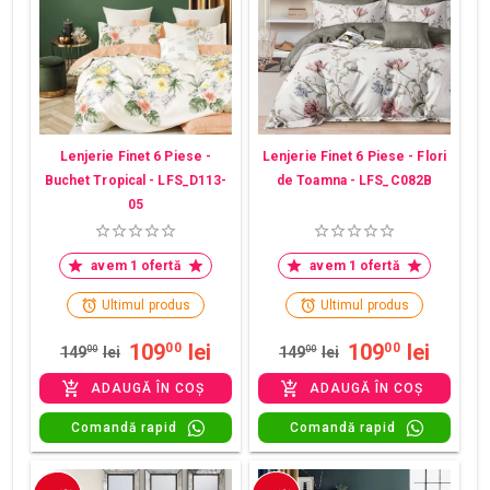
Lenjerie Finet 6 Piese -
Lenjerie Finet 6 Piese - Flori
Buchet Tropical - LFS_D113-
de Toamna - LFS_C082B
05
avem 1 ofertă
avem 1 ofertă
Ultimul produs
Ultimul produs
109
lei
109
lei
00
00
149
00
lei
149
00
lei
ADAUGĂ ÎN COȘ
ADAUGĂ ÎN COȘ
Comandă rapid
Comandă rapid