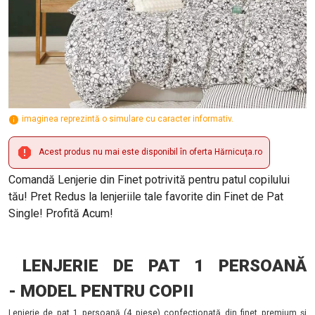
imaginea reprezintă o simulare cu caracter informativ.
Acest produs nu mai este disponibil în oferta Hărnicuța.ro
Comandă Lenjerie din Finet potrivită pentru patul copilului
tău! Pret Redus la lenjeriile tale favorite din Finet de Pat
Single! Profită Acum!
LENJERIE DE PAT 1 PERSOANĂ
- MODEL PENTRU COPII
Lenjerie de pat 1 persoană (4 piese) confecționată din finet premium și