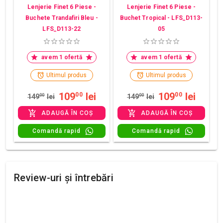
Lenjerie Finet 6 Piese -
Lenjerie Finet 6 Piese -
Buchete Trandafiri Bleu -
Buchet Tropical - LFS_D113-
LFS_D113-22
05
avem 1 ofertă
avem 1 ofertă
Ultimul produs
Ultimul produs
109
lei
109
lei
00
00
149
00
lei
149
00
lei
ADAUGĂ ÎN COȘ
ADAUGĂ ÎN COȘ
Comandă rapid
Comandă rapid
Review-uri și întrebări