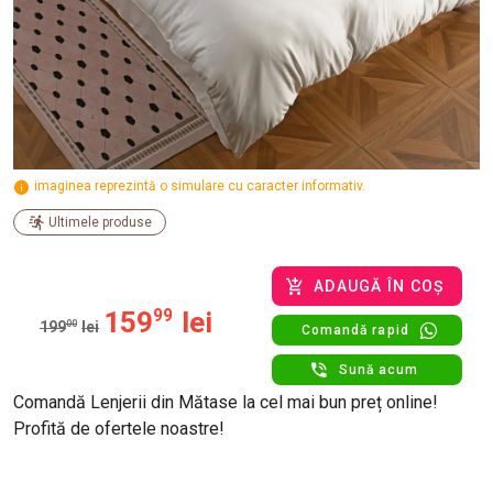
imaginea reprezintă o simulare cu caracter informativ.
Ultimele produse
ADAUGĂ ÎN COȘ
159
99
lei
199
00
lei
Comandă rapid
Sună acum
Comandă Lenjerii din Mătase la cel mai bun preț online!
Profită de ofertele noastre!