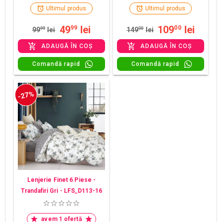
Ultimul produs
Ultimul produs
49
lei
109
lei
99
00
99
99
lei
149
00
lei
ADAUGĂ ÎN COȘ
ADAUGĂ ÎN COȘ
Comandă rapid
Comandă rapid
-27%
Lenjerie Finet 6 Piese -
Trandafiri Gri - LFS_D113-16
avem 1 ofertă