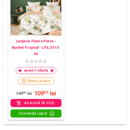
Lenjerie Finet 6 Piese -
Buchet Tropical - LFS_D113-
05
avem 1 ofertă
Ultimul produs
109
lei
00
149
00
lei
ADAUGĂ ÎN COȘ
Comandă rapid