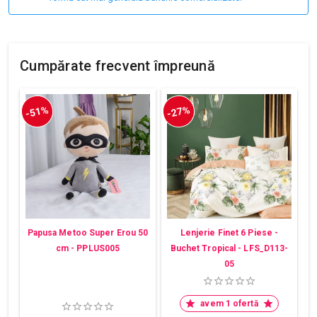
Cumpărate frecvent împreună
-51%
-27%
Papusa Metoo Super Erou 50
Lenjerie Finet 6 Piese -
cm - PPLUS005
Buchet Tropical - LFS_D113-
05
avem 1 ofertă