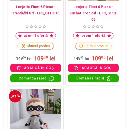
Lenjerie Finet 6 Piese -
Lenjerie Finet 6 Piese -
Trandafiri Gri - LFS_D113-16
Buchet Tropical - LFS_D113-
05
avem 1 ofertă
avem 1 ofertă
Ultimul produs
Ultimul produs
109
lei
109
lei
00
00
149
00
lei
149
00
lei
ADAUGĂ ÎN COȘ
ADAUGĂ ÎN COȘ
Comandă rapid
Comandă rapid
-51%