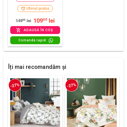
Ultimul produs
109
lei
00
149
00
lei
ADAUGĂ ÎN COȘ
Comandă rapid
Îți mai recomandăm și
-27%
-27%