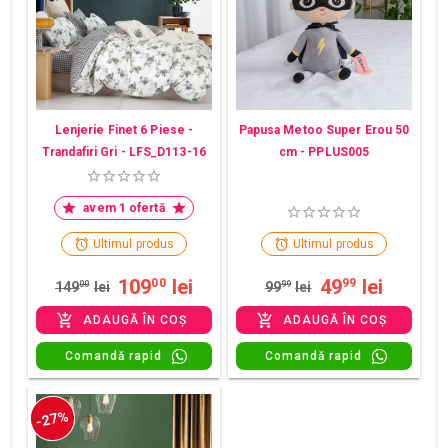
Lenjerie Finet 6 Piese -
Papusa Metoo Super Erou 50
Trandafiri Gri - LFS_D113-16
cm - PPLUS005
avem 1 ofertă
Ultimul produs
Ultimul produs
109
lei
49
lei
00
99
149
00
lei
99
99
lei
ADAUGĂ ÎN COȘ
ADAUGĂ ÎN COȘ
Comandă rapid
Comandă rapid
-27%