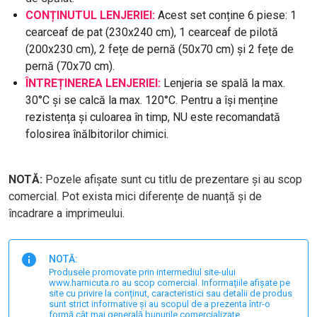
CONȚINUTUL LENJERIEI:
Acest set conține 6 piese: 1
cearceaf de pat (230x240 cm), 1 cearceaf de pilotă
(200x230 cm), 2 fețe de pernă (50x70 cm) și 2 fețe de
pernă (70x70 cm).
ÎNTREȚINEREA LENJERIEI:
Lenjeria se spală la max.
30°C și se calcă la max. 120°C. Pentru a își menține
rezistența și culoarea în timp, NU este recomandată
folosirea înălbitorilor chimici.
NOTĂ:
Pozele afișate sunt cu titlu de prezentare și au scop
comercial. Pot exista mici diferențe de nuanță și de
încadrare a imprimeului.
NOTĂ:
Produsele promovate prin intermediul site-ului
www.harnicuta.ro au scop comercial. Informațiile afișate pe
site cu privire la conținut, caracteristici sau detalii de produs
sunt strict informative și au scopul de a prezenta într-o
formă cât mai generală bunurile comercializate.