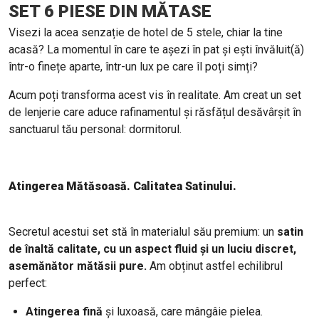
SET 6 PIESE DIN MĂTASE
Visezi la acea senzație de hotel de 5 stele, chiar la tine
acasă? La momentul în care te așezi în pat și ești învăluit(ă)
într-o finețe aparte, într-un lux pe care îl poți simți?
Acum poți transforma acest vis în realitate. Am creat un set
de lenjerie care aduce rafinamentul și răsfățul desăvârșit în
sanctuarul tău personal: dormitorul.
Atingerea Mătăsoasă. Calitatea Satinului.
Secretul acestui set stă în materialul său premium: un
satin
de înaltă calitate, cu un aspect fluid și un luciu discret,
asemănător mătăsii pure.
Am obținut astfel echilibrul
perfect:
Atingerea fină
și luxoasă, care mângâie pielea.