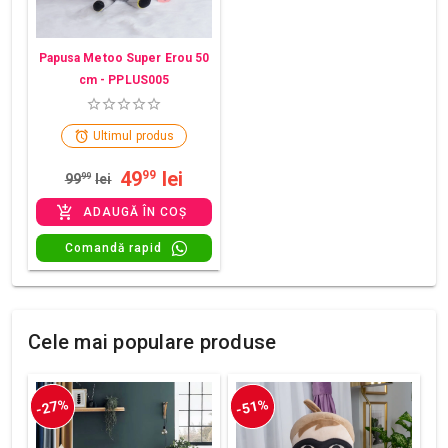
Papusa Metoo Super Erou 50
cm - PPLUS005
Ultimul produs
49
lei
99
99
99
lei
ADAUGĂ ÎN COȘ
Comandă rapid
Cele mai populare produse
-27%
-51%