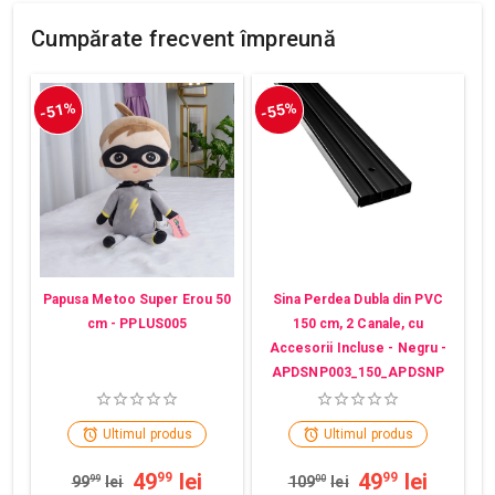
Cumpărate frecvent împreună
-51%
-55%
Papusa Metoo Super Erou 50
Sina Perdea Dubla din PVC
cm - PPLUS005
150 cm, 2 Canale, cu
Accesorii Incluse - Negru -
APDSNP003_150_APDSNP
Ultimul produs
Ultimul produs
49
lei
49
lei
99
99
99
99
lei
109
00
lei