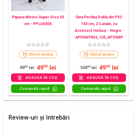
Papusa Metoo Super Erou 50
Sina Perdea Dubla din PVC
cm - PPLUS005
150 cm, 2 Canale, cu
Accesorii Incluse - Negru -
APDSNP003_150_APDSNP
Ultimul produs
Ultimul produs
49
lei
49
lei
99
99
99
99
lei
109
00
lei
ADAUGĂ ÎN COȘ
ADAUGĂ ÎN COȘ
Comandă rapid
Comandă rapid
Review-uri și întrebări