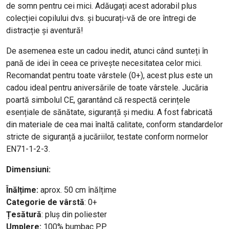
de somn pentru cei mici. Adăugați acest adorabil plus
colecției copilului dvs. și bucurați-vă de ore întregi de
distracție și aventură!
De asemenea este un cadou inedit, atunci când sunteți în
pană de idei în ceea ce privește necesitatea celor mici.
Recomandat pentru toate vârstele (0+), acest plus este un
cadou ideal pentru aniversările de toate vârstele. Jucăria
poartă simbolul CE, garantând că respectă cerințele
esențiale de sănătate, siguranță și mediu. A fost fabricată
din materiale de cea mai înaltă calitate, conform standardelor
stricte de siguranță a jucăriilor, testate conform normelor
EN71-1-2-3.
Dimensiuni:
Înălțime:
aprox. 50 cm înălțime
Categorie de vârstă
: 0+
Țesătură
: pluș din poliester
Umplere:
100% bumbac PP