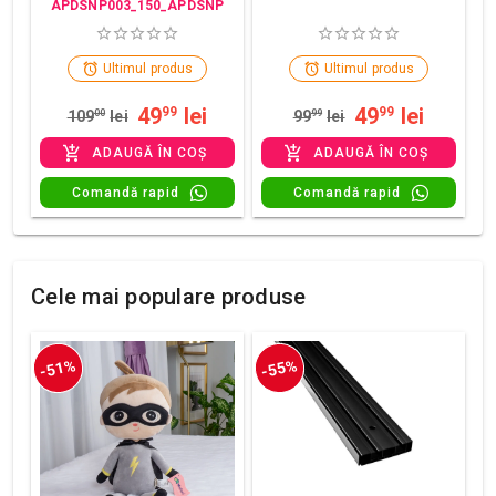
APDSNP003_150_APDSNP
Ultimul produs
Ultimul produs
49
lei
49
lei
99
99
109
00
lei
99
99
lei
ADAUGĂ ÎN COȘ
ADAUGĂ ÎN COȘ
Comandă rapid
Comandă rapid
Cele mai populare produse
-51%
-55%