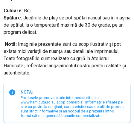
Culoare:
Bej
Spălare:
Jucăriile de pluș se pot spăla manual sau în mașina
de spălat, la o temperatură maximă de 30 de grade, pe un
program delicat.
Notă:
Imaginile prezentate sunt cu scop ilustrativ și pot
exista mici variații de nuanță sau detalii ale imprimeului.
Toate fotografiile sunt realizate cu grijă în Atelierul
Harnicutei, reflectând angajamentul nostru pentru calitate și
autenticitate.
NOTĂ:
Produsele promovate prin intermediul site-ului
www.harnicuta.ro au scop comercial. Informațiile afișate pe
site cu privire la conținut, caracteristici sau detalii de produs
sunt strict informative și au scopul de a prezenta într-o
formă cât mai generală bunurile comercializate.