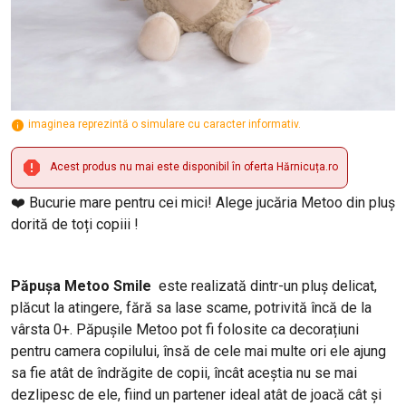
imaginea reprezintă o simulare cu caracter informativ.
Acest produs nu mai este disponibil în oferta Hărnicuța.ro
❤️ Bucurie mare pentru cei mici! Alege jucăria Metoo din pluș
dorită de toți copiii !
Păpușa Metoo Smile
este realizată dintr-un pluș delicat,
plăcut la atingere, fără sa lase scame, potrivită încă de la
vârsta 0+. Păpușile Metoo pot fi folosite ca decorațiuni
pentru camera copilului, însă de cele mai multe ori ele ajung
sa fie atât de îndrăgite de copii, încât aceștia nu se mai
dezlipesc de ele, fiind un partener ideal atât de joacă cât și