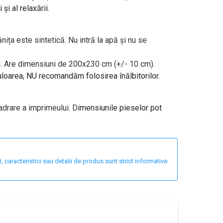
și al relaxării.
ița este sintetică. Nu intră la apă și nu se
al. Are dimensiuni de 200x230 cm (+/- 10 cm).
uloarea, NU recomandăm folosirea înălbitorilor.
adrare a imprimeului. D
imensiunile pieselor pot
 caracteristici sau detalii de produs sunt strict informative