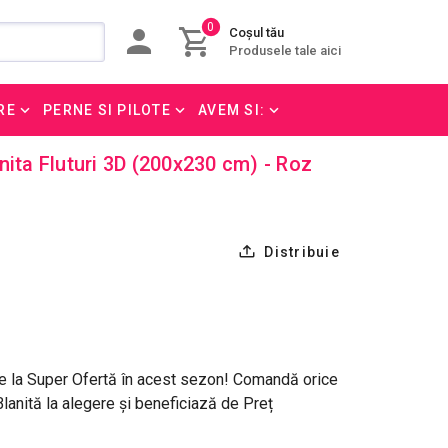
0
Coșul tău
Produsele tale aici
RE
PERNE SI PILOTE
AVEM SI:
nita Fluturi 3D (200x230 cm) - Roz
Distribuie
te la Super Ofertă în acest sezon! Comandă orice
anită la alegere și beneficiază de Preț