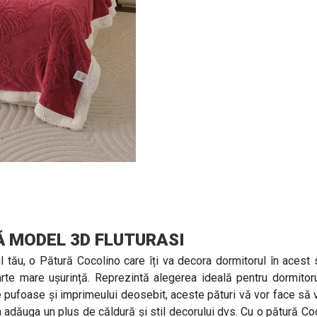
 MODEL 3D FLUTURASI
ul tău, o Pătură Cocolino care îți va decora dormitorul în acest 
arte mare ușurință. Reprezintă alegerea ideală pentru dormitor
 pufoase și imprimeului deosebit, aceste pături vă vor face să vă 
 a adăuga un plus de căldură și stil decorului dvs. Cu o pătură C