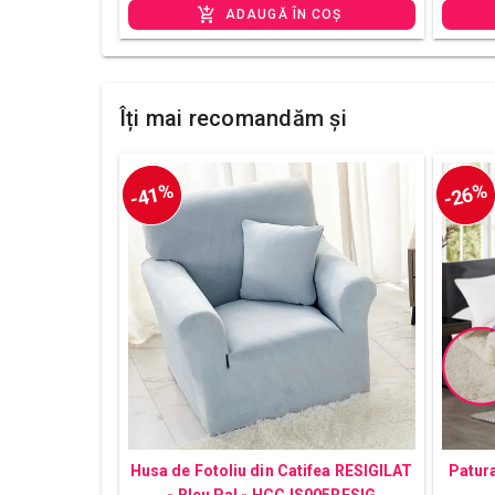
ADAUGĂ ÎN COȘ
Îți mai recomandăm și
-41%
-26%
Husa de Fotoliu din Catifea RESIGILAT
Patura
- Bleu Pal - HCCJS005RESIG