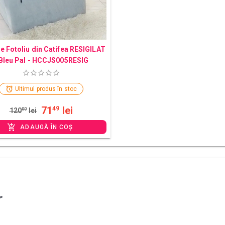
e Fotoliu din Catifea RESIGILAT
 Bleu Pal - HCCJS005RESIG
Ultimul produs în stoc
71
lei
49
120
00
lei
ADAUGĂ ÎN COȘ
r