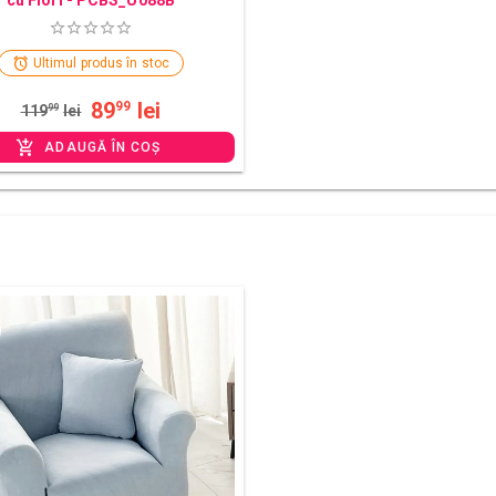
Ultimul produs în stoc
89
lei
99
119
99
lei
ADAUGĂ ÎN COȘ