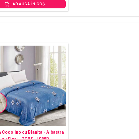
ADAUGĂ ÎN COȘ
 Cocolino cu Blanita - Albastra
cu Flori - PCBS_U088B