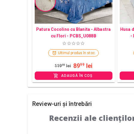
Patura Cocolino cu Blanita - Albastra
Husa d
cu Flori - PCBS_U088B
-
Ultimul produs în stoc
89
lei
99
119
99
lei
ADAUGĂ ÎN COȘ
Review-uri și întrebări
Recenzii ale cliențilo