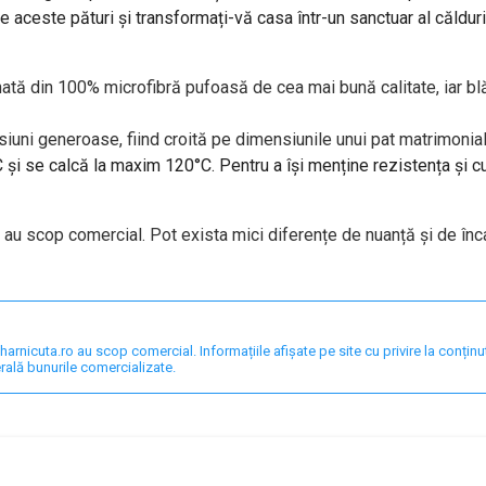
 aceste pături și transformați-vă casa într-un sanctuar al căldurii 
tă din 100% microfibră pufoasă de cea mai bună calitate, iar blăn
iuni generoase, fiind croită pe dimensiunile unui pat matrimoni
 și se calcă la maxim 120°C. Pentru a își menține rezistența și c
i au scop comercial. Pot exista mici diferențe de nuanță și de înc
nicuta.ro au scop comercial. Informațiile afișate pe site cu privire la conținut,
rală bunurile comercializate.