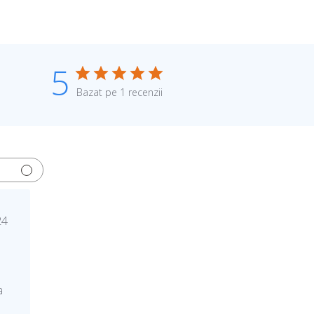
5
Bazat pe 1 recenzii
24
a