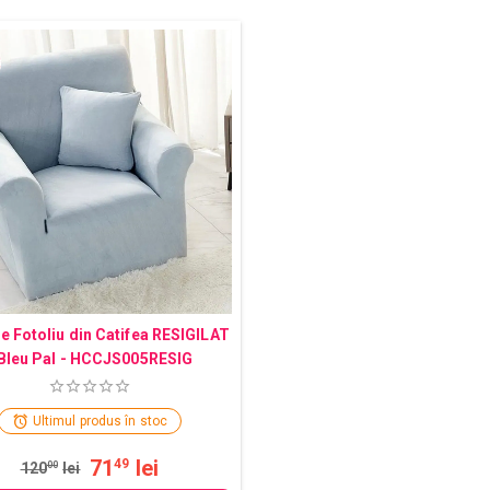
e Fotoliu din Catifea RESIGILAT
 Bleu Pal - HCCJS005RESIG
Ultimul produs în stoc
71
lei
49
120
00
lei