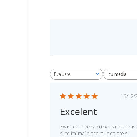
cu media
Evaluare
Toate evaluările
D
16/12/
a
Excelent
t
a
p
Exact ca in poza culoarea frumoas
u
si ce imi mai place mult ca are si
b