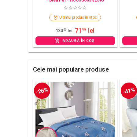
Ultimul produs în stoc
71
lei
49
120
00
lei
ADAUGĂ ÎN COȘ
Cele mai populare produse
-26%
-41%