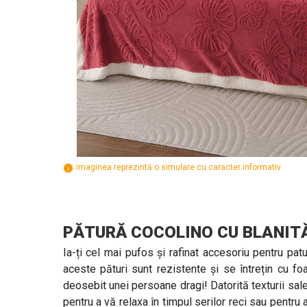
imaginea reprezintă o simulare cu caracter informativ.
PĂTURĂ COCOLINO CU BLANITĂ
Ia-ți cel mai pufos și rafinat accesoriu pentru pat
aceste pături sunt rezistente și se întrețin cu fo
deosebit unei persoane dragi! Datorită texturii sale
pentru a vă relaxa în timpul serilor reci sau pentru