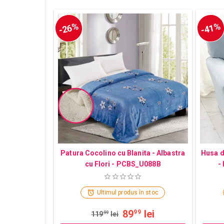
-26%
-41%
Patura Cocolino cu Blanita - Albastra
Husa d
cu Flori - PCBS_U088B
-
Ultimul produs în stoc
89
lei
99
119
99
lei