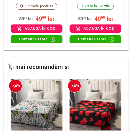
Ultimele produse
Livrare în 1-2 zile
49
lei
49
lei
99
99
89
00
lei
89
00
lei
ADAUGĂ ÎN COȘ
ADAUGĂ ÎN COȘ
Comandă rapid
Comandă rapid
Îți mai recomandăm și
-44%
-44%