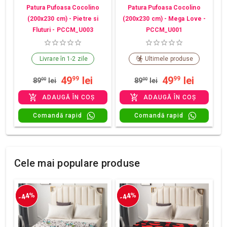
Patura Pufoasa Cocolino
Patura Pufoasa Cocolino
(200x230 cm) - Pietre si
(200x230 cm) - Mega Love -
Fluturi - PCCM_U003
PCCM_U001
Livrare în 1-2 zile
Ultimele produse
49
lei
49
lei
99
99
89
00
lei
89
00
lei
ADAUGĂ ÎN COȘ
ADAUGĂ ÎN COȘ
Comandă rapid
Comandă rapid
Cele mai populare produse
-44%
-44%