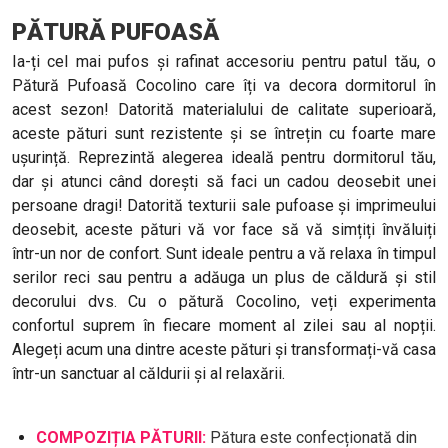
PĂTURĂ PUFOASĂ
Ia-ți cel mai pufos și rafinat accesoriu pentru patul tău, o
Pătură Pufoasă Cocolino care îți va decora dormitorul în
acest sezon! Datorită materialului de calitate superioară,
aceste pături sunt rezistente și se întrețin cu foarte mare
ușurință. Reprezintă alegerea ideală pentru dormitorul tău,
dar și atunci când dorești să faci un cadou deosebit unei
persoane dragi! Datorită texturii sale pufoase și imprimeului
deosebit, aceste pături vă vor face să vă simțiți învăluiți
într-un nor de confort. Sunt ideale pentru a vă relaxa în timpul
serilor reci sau pentru a adăuga un plus de căldură și stil
decorului dvs. Cu o pătură Cocolino, veți experimenta
confortul suprem în fiecare moment al zilei sau al nopții.
Alegeți acum una dintre aceste pături și transformați-vă casa
într-un sanctuar al căldurii și al relaxării.
COMPOZIȚIA PĂTURII:
Pătura este confecționată din