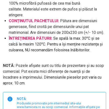
100% microfibră pufoasă de cea mai bună
calitate. Materialul este extrem de pufos și plăcut la
atingere.
CONȚINUTUL PACHETULUI:
Pătura are dimensiuni
generoase, fiind croită pe dimensiunile unui pat
matrimonial. Are dimensiuni de 200x230 cm (+/- 10 cm).
ÎNTREȚINEREA PĂTURII:
Se spală la max. 30°C și se
calcă la maxim 120°C. Pentru a își menține rezistența și
culoarea, NU recomandăm folosirea înălbitorilor.
NOTĂ:
Pozele afișate sunt cu titlu de prezentare și au scop
comercial. Pot exista mici diferențe de nuanță și de
încadrare a imprimeului. D
imensiunile pieselor pot varia cu
aprox. 10 cm.
NOTĂ:
Produsele promovate prin intermediul site-ului
www.harnicuta.ro au scop comercial. Informațiile afișate pe