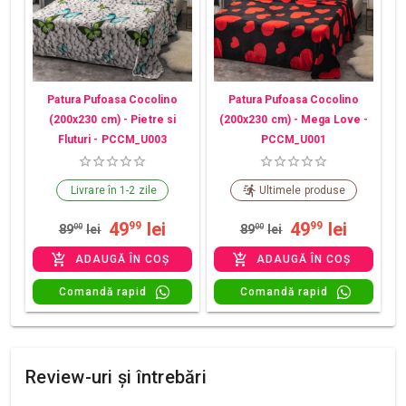
Patura Pufoasa Cocolino
Patura Pufoasa Cocolino
(200x230 cm) - Pietre si
(200x230 cm) - Mega Love -
Fluturi - PCCM_U003
PCCM_U001
Livrare în 1-2 zile
Ultimele produse
49
lei
49
lei
99
99
89
00
lei
89
00
lei
ADAUGĂ ÎN COȘ
ADAUGĂ ÎN COȘ
Comandă rapid
Comandă rapid
Review-uri și întrebări