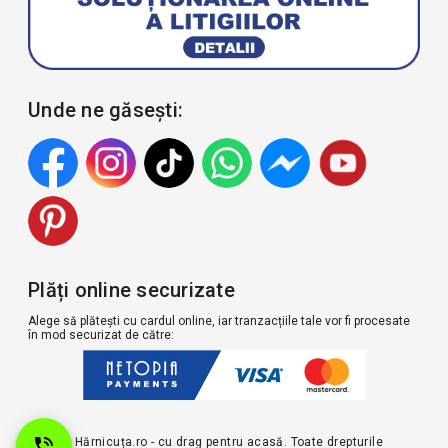
Unde ne găsești:
Plăți online securizate
Alege să plătești cu cardul online, iar tranzacțiile tale vor fi procesate
în mod securizat de către:
© 2026 Hărnicuța.ro - cu drag pentru acasă. Toate drepturile