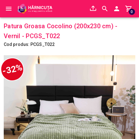
0
Patura Groasa Cocolino (200x230 cm) -
Vernil - PCGS_T022
Cod produs: PCGS_T022
-32%