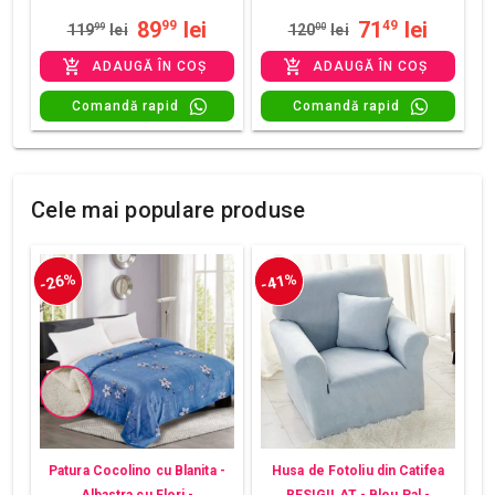
89
lei
71
lei
99
49
119
99
lei
120
00
lei
ADAUGĂ ÎN COȘ
ADAUGĂ ÎN COȘ
Comandă rapid
Comandă rapid
Cele mai populare produse
-26%
-41%
Patura Cocolino cu Blanita -
Husa de Fotoliu din Catifea
Albastra cu Flori -
RESIGILAT - Bleu Pal -