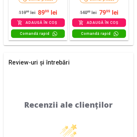
89
lei
79
lei
99
99
119
99
lei
140
00
lei
ADAUGĂ ÎN COȘ
ADAUGĂ ÎN COȘ
Comandă rapid
Comandă rapid
Review-uri și întrebări
Recenzii ale clienților