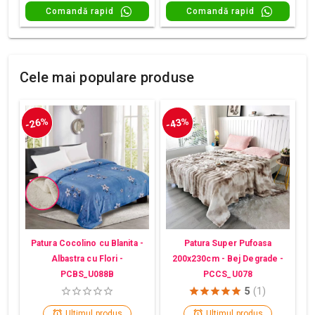
Comandă rapid
Comandă rapid
Cele mai populare produse
-26%
-43%
Patura Cocolino cu Blanita -
Patura Super Pufoasa
Albastra cu Flori -
200x230cm - Bej Degrade -
PCBS_U088B
PCCS_U078
5
(1)
Ultimul produs
Ultimul produs