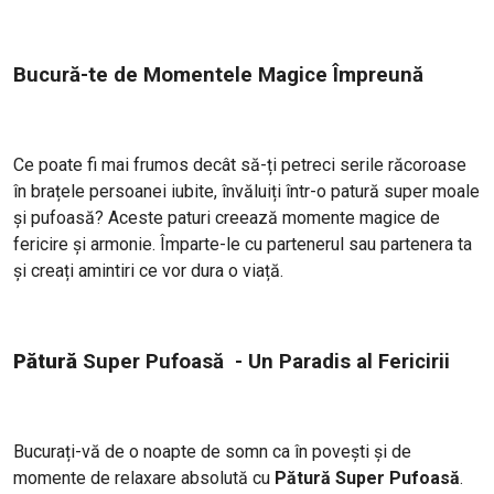
Bucură-te de Momentele Magice Împreună
Ce poate fi mai frumos decât să-ți petreci serile răcoroase
în brațele persoanei iubite, învăluiți într-o patură super moale
și pufoasă? Aceste paturi creează momente magice de
fericire și armonie. Împarte-le cu partenerul sau partenera ta
și creați amintiri ce vor dura o viață.
Pătură
Super Pufoasă
- Un Paradis al Fericirii
Bucurați-vă de o noapte de somn ca în povești și de
momente de relaxare absolută cu
Pătură Super Pufoasă
.