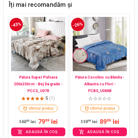
Îți mai recomandăm și
-43%
-26%
Patura Super Pufoasa
Patura Cocolino cu Blanita -
200x230cm - Bej Degrade -
Albastra cu Flori -
PCCS_U078
PCBS_U088B
5
(1)
Ultimul produs
Ultimul produs
79
lei
89
lei
99
99
140
00
lei
119
99
lei
ADAUGĂ ÎN COȘ
ADAUGĂ ÎN COȘ