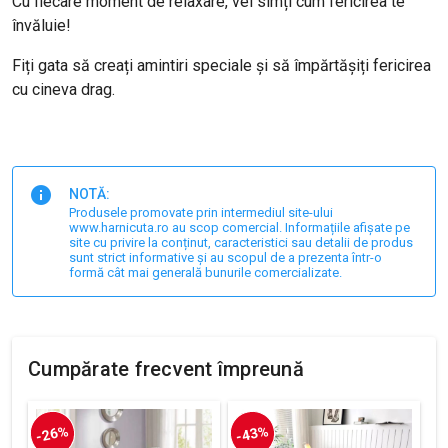
Cu fiecare moment de relaxare, vei simți cum fericirea te
învăluie!
Fiți gata să creați amintiri speciale și să împărtășiți fericirea
cu cineva drag.
NOTĂ:
Produsele promovate prin intermediul site-ului
www.harnicuta.ro au scop comercial. Informațiile afișate pe
site cu privire la conținut, caracteristici sau detalii de produs
sunt strict informative și au scopul de a prezenta într-o
formă cât mai generală bunurile comercializate.
Cumpărate frecvent împreună
-26%
-43%