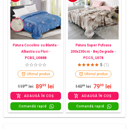
Patura Cocolino cu Blanita -
Patura Super Pufoasa
Albastra cu Flori -
200x230cm - Bej Degrade -
PCBS_U088B
PCCS_U078
5
(1)
Ultimul produs
Ultimul produs
89
lei
79
lei
99
99
119
99
lei
140
00
lei
ADAUGĂ ÎN COȘ
ADAUGĂ ÎN COȘ
Comandă rapid
Comandă rapid