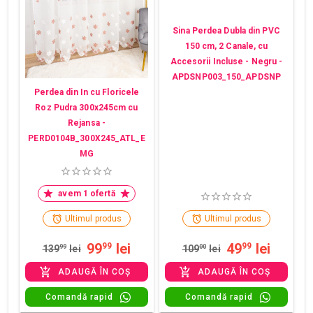
Sina Perdea Dubla din PVC
150 cm, 2 Canale, cu
Accesorii Incluse - Negru -
APDSNP003_150_APDSNP
Perdea din In cu Floricele
Roz Pudra 300x245cm cu
Rejansa -
PERD0104B_300X245_ATL_E
MG
avem 1 ofertă
Ultimul produs
Ultimul produs
99
lei
49
lei
99
99
139
99
lei
109
00
lei
ADAUGĂ ÎN COȘ
ADAUGĂ ÎN COȘ
Comandă rapid
Comandă rapid