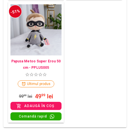
-51%
Papusa Metoo Super Erou 50
cm - PPLUS005
Ultimul produs
49
lei
99
99
99
lei
ADAUGĂ ÎN COȘ
Comandă rapid