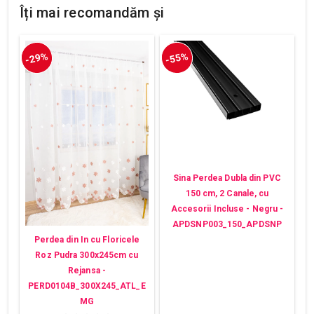
Îți mai recomandăm și
-29%
-55%
Sina Perdea Dubla din PVC
150 cm, 2 Canale, cu
Accesorii Incluse - Negru -
APDSNP003_150_APDSNP
Perdea din In cu Floricele
Roz Pudra 300x245cm cu
Rejansa -
PERD0104B_300X245_ATL_E
MG