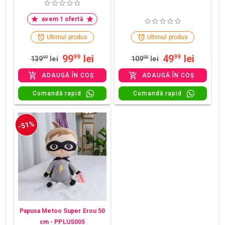
avem 1 ofertă
Ultimul produs
Ultimul produs
99
lei
49
lei
99
99
139
99
lei
109
00
lei
ADAUGĂ ÎN COȘ
ADAUGĂ ÎN COȘ
Comandă rapid
Comandă rapid
-51%
Papusa Metoo Super Erou 50
cm - PPLUS005