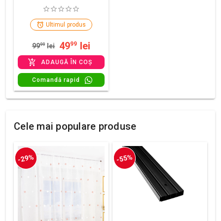
Ultimul produs
49
lei
99
99
99
lei
ADAUGĂ ÎN COȘ
Comandă rapid
Cele mai populare produse
-29%
-55%