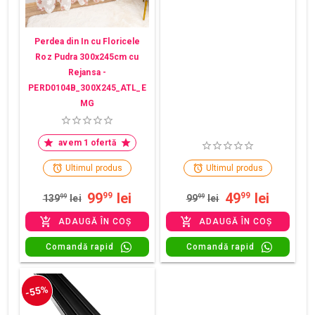
Perdea din In cu Floricele
Roz Pudra 300x245cm cu
Rejansa -
PERD0104B_300X245_ATL_E
MG
avem 1 ofertă
Ultimul produs
Ultimul produs
99
lei
49
lei
99
99
139
99
lei
99
99
lei
ADAUGĂ ÎN COȘ
ADAUGĂ ÎN COȘ
Comandă rapid
Comandă rapid
-55%