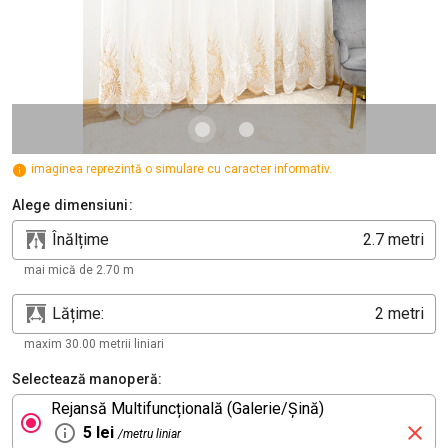
imaginea reprezintă o simulare cu caracter informativ.
Alege dimensiuni:
Înălțime
metri
mai mică de 2.70 m
Lățime:
metri
maxim 30.00 metrii liniari
Selectează manoperă:
Rejansă Multifuncțională (Galerie/Șină)
5 lei
/metru liniar