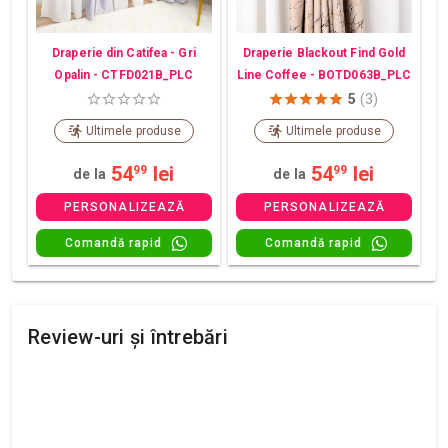
Draperie din Catifea - Gri
Draperie Blackout Find Gold
Opalin - CTFD021B_PLC
Line Coffee - BOTD063B_PLC
5
(3)
Ultimele produse
Ultimele produse
54
lei
54
lei
99
99
de la
de la
PERSONALIZEAZĂ
PERSONALIZEAZĂ
Comandă rapid
Comandă rapid
Review-uri și întrebări