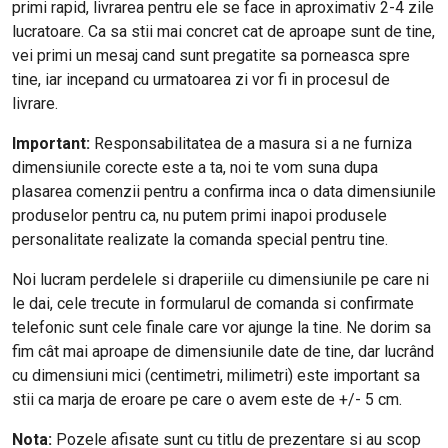
primi rapid, livrarea pentru ele se face in aproximativ 2-4 zile
lucratoare. Ca sa stii mai concret cat de aproape sunt de tine,
vei primi un mesaj cand sunt pregatite sa porneasca spre
tine, iar incepand cu urmatoarea zi vor fi in procesul de
livrare.
Important:
Responsabilitatea de a masura si a ne furniza
dimensiunile corecte este a ta, noi te vom suna dupa
plasarea comenzii pentru a confirma inca o data dimensiunile
produselor pentru ca, nu putem primi inapoi produsele
personalitate realizate la comanda special pentru tine.
Noi lucram perdelele si draperiile cu dimensiunile pe care ni
le dai, cele trecute in formularul de comanda si confirmate
telefonic sunt cele finale care vor ajunge la tine. Ne dorim sa
fim cât mai aproape de dimensiunile date de tine, dar lucrând
cu dimensiuni mici (centimetri, milimetri) este important sa
stii ca marja de eroare pe care o avem este de +/- 5 cm.
Nota:
Pozele afisate sunt cu titlu de prezentare si au scop