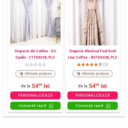
Draperie din Catifea - Gri
Draperie Blackout Find Gold
Opalin - CTFD021B_PLC
Line Coffee - BOTD063B_PLC
5
(3)
Ultimele produse
Ultimele produse
54
lei
54
lei
99
99
de la
de la
PERSONALIZEAZĂ
PERSONALIZEAZĂ
Comandă rapid
Comandă rapid