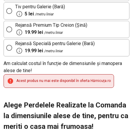
Tiv pentru Galerie (Bară)
5 lei
/metru liniar
Rejansă Premium Tip Creion (Șină)
19.99 lei
/metru liniar
Rejansă Specială pentru Galerie (Bară)
19.99 lei
/metru liniar
Am calculat costul în funcție de dimensiunile și manopera
alese de tine!
Acest produs nu mai este disponibil în oferta Hărnicuța.ro
Alege Perdelele Realizate la Comanda
la dimensiunile alese de tine, pentru ca
meriti o casa mai frumoasa!