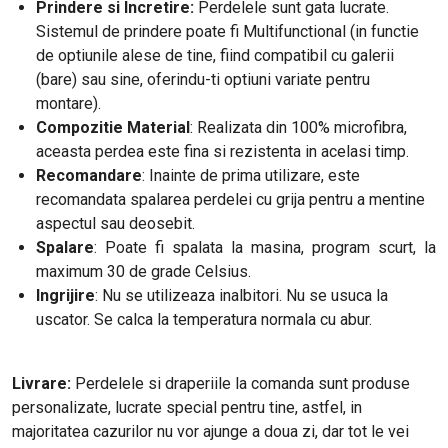
Prindere si Incretire:
Perdelele sunt gata lucrate.
Sistemul de prindere poate fi Multifunctional (in functie
de optiunile alese de tine, fiind compatibil cu galerii
(bare) sau sine, oferindu-ti optiuni variate pentru
montare).
Compozitie Material
: Realizata din 100% microfibra,
aceasta perdea este fina si rezistenta in acelasi timp.
Recomandare
: Inainte de prima utilizare, este
recomandata spalarea perdelei cu grija pentru a mentine
aspectul sau deosebit.
Spalare
: Poate fi spalata la masina, program scurt, la
maximum 30 de grade Celsius.
Ingrijire
: Nu se utilizeaza inalbitori. Nu se usuca la
uscator. Se calca la temperatura normala cu abur.
Livrare:
Perdelele si draperiile la comanda sunt produse
personalizate, lucrate special pentru tine, astfel, in
majoritatea cazurilor nu vor ajunge a doua zi, dar tot le vei