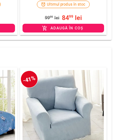
Ultimul produs în stoc
84
lei
99
99
99
lei
ADAUGĂ ÎN COȘ
-41%