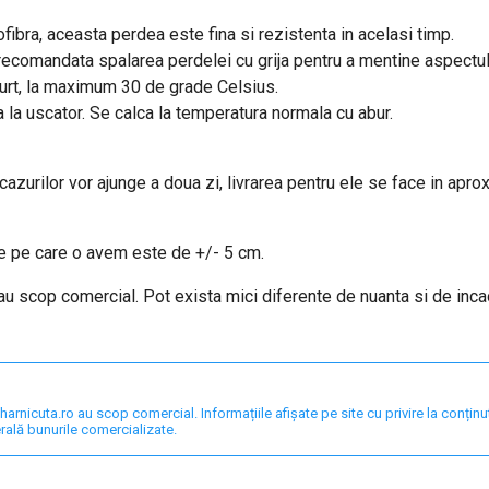
fibra, aceasta perdea este fina si rezistenta in acelasi timp.
e recomandata spalarea perdelei cu grija pentru a mentine aspectu
curt, la maximum 30 de grade Celsius.
a la uscator. Se calca la temperatura normala cu abur.
 cazurilor vor ajunge a doua zi, livrarea pentru ele se face in apro
re pe care o avem este de +/- 5 cm.
 au scop comercial. Pot exista mici diferente de nuanta si de inc
nicuta.ro au scop comercial. Informațiile afișate pe site cu privire la conținut,
rală bunurile comercializate.