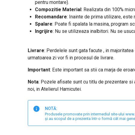
pentru montare).
Compozitie Material
: Realizata din 100% micro
Recomandare
: Inainte de prima utilizare, est
Spalare
: Poate fi spalata la masina, program s
Ingrijire
: Nu se utilizeaza inalbitori. Nu se usuc
Livrare
: Perdelele sunt gata facute , in majoritatea
urmatoarea zi vor fi in procesul de livrare.
Important
: E
ste important sa stii ca marja de eroa
Nota
: Pozele afisate sunt cu titlu de prezentare si
noi, in Atelierul Harnicutei.
NOTĂ:
Produsele promovate prin intermediul site-ului www.har
și au scopul de a prezenta într-o formă cât mai gene