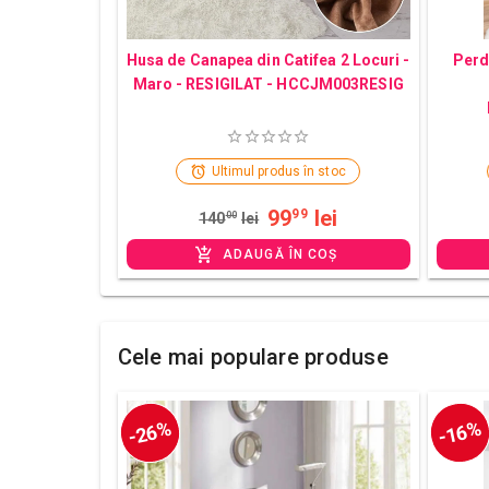
Husa de Canapea din Catifea 2 Locuri -
Perd
Maro - RESIGILAT - HCCJM003RESIG
Ultimul produs în stoc
99
lei
99
140
00
lei
ADAUGĂ ÎN COȘ
Cele mai populare produse
-26%
-16%