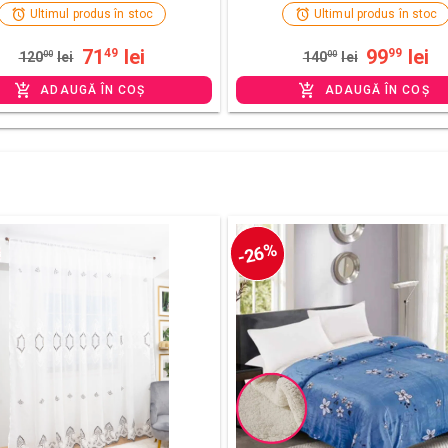
Ultimul produs în stoc
Ultimul produs în stoc
71
lei
99
lei
49
99
120
00
lei
140
00
lei
ADAUGĂ ÎN COȘ
ADAUGĂ ÎN COȘ
-26%