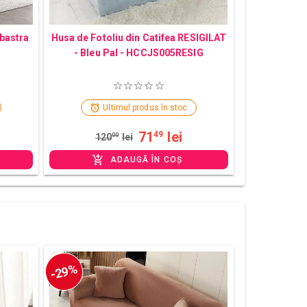
lbastra
Husa de Fotoliu din Catifea RESIGILAT
- Bleu Pal - HCCJS005RESIG
Ultimul produs în stoc
71
lei
49
120
00
lei
ADAUGĂ ÎN COȘ
-29%