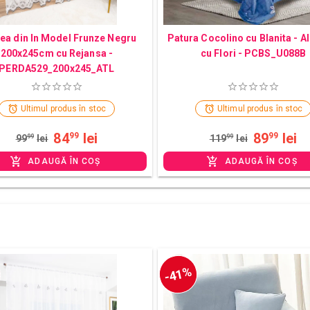
ea din In Model Frunze Negru
Patura Cocolino cu Blanita - A
200x245cm cu Rejansa -
cu Flori - PCBS_U088B
PERDA529_200x245_ATL
Ultimul produs în stoc
Ultimul produs în stoc
84
lei
89
lei
99
99
99
99
lei
119
99
lei
ADAUGĂ ÎN COȘ
ADAUGĂ ÎN COȘ
-41%