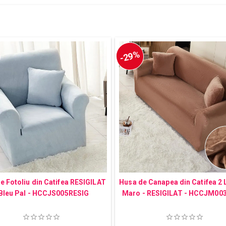
-29%
e Fotoliu din Catifea RESIGILAT
Husa de Canapea din Catifea 2 
 Bleu Pal - HCCJS005RESIG
Maro - RESIGILAT - HCCJM00