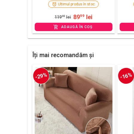
Ultimul produs în stoc
89
lei
99
119
99
lei
ADAUGĂ ÎN COȘ
Îți mai recomandăm și
-29%
-16%