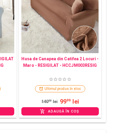
SIGILAT
Husa de Canapea din Catifea 2 Locuri -
IG
Maro - RESIGILAT - HCCJM003RESIG
Ultimul produs în stoc
99
lei
99
140
00
lei
ADAUGĂ ÎN COȘ