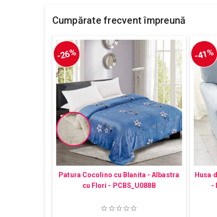
Cumpărate frecvent împreună
-26%
-41%
Patura Cocolino cu Blanita - Albastra
Husa d
cu Flori - PCBS_U088B
-