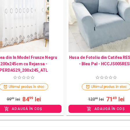
ea din In Model Frunze Negru
Husa de Fotoliu din Catifea RE
200x245cm cu Rejansa -
- Bleu Pal - HCCJS005RES
PERDA529_200x245_ATL
Ultimul produs în stoc
Ultimul produs în stoc
84
lei
71
lei
99
49
99
99
lei
120
00
lei
ADAUGĂ ÎN COȘ
ADAUGĂ ÎN COȘ