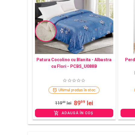
Patura Cocolino cu Blanita - Albastra
Perd
cu Flori - PCBS_U088B
Ultimul produs în stoc
89
lei
99
119
99
lei
ADAUGĂ ÎN COȘ