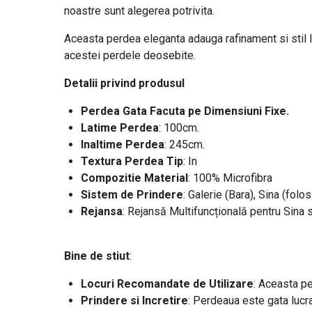
noastre sunt alegerea potrivita.
Aceasta perdea eleganta adauga rafinament si stil loc
acestei perdele deosebite.
Detalii privind produsul
Perdea Gata Facuta pe Dimensiuni Fixe.
Latime Perdea
: 100cm
.
Inaltime Perdea
: 245cm.
Textura Perdea Tip
: In
Compozitie Material
: 100% Microfibra
Sistem de Prindere
: Galerie (Bara), Sina (folos
Rejansa
: Rejansă Multifuncțională pentru Sina 
Bine de stiut
:
Locuri Recomandate de Utilizare
: Aceasta pe
Prindere si Incretire
: Perdeaua este gata lucra