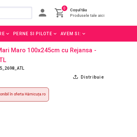
0
Coșul tău
Produsele tale aici
RE
PERNE SI PILOTE
AVEM SI:
 Mari Maro 100x245cm cu Rejansa -
TL
45_2698_ATL
Distribuie
nibil în oferta Hărnicuța.ro