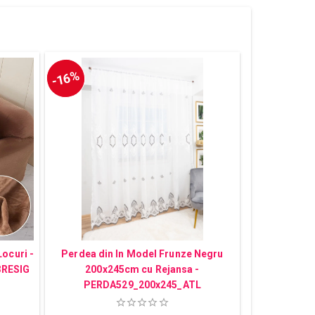
-16%
Locuri -
Perdea din In Model Frunze Negru
3RESIG
200x245cm cu Rejansa -
PERDA529_200x245_ATL