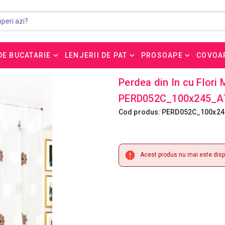
DE BUCATARIE
LENJERII DE PAT
PROSOAPE
COVOA
Perdea din In cu Flori
PERD052C_100x245_A
Cod produs: PERD052C_100x2
Acest produs nu mai este dispo