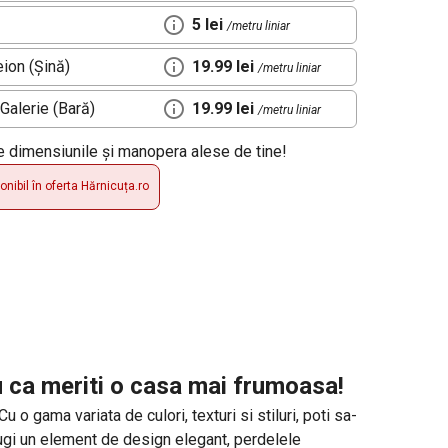
5 lei
/metru liniar
ion (Șină)
19.99 lei
/metru liniar
Galerie (Bară)
19.99 lei
/metru liniar
de dimensiunile și manopera alese de tine!
nibil în oferta Hărnicuța.ro
u ca meriti o casa mai frumoasa!
o gama variata de culori, texturi si stiluri, poti sa-
daugi un element de design elegant, perdelele