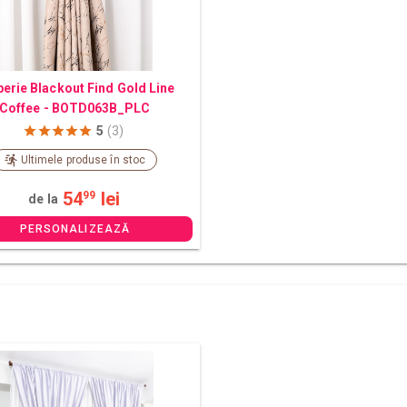
erie Blackout Find Gold Line
Coffee - BOTD063B_PLC
5
(3)
Ultimele produse în stoc
54
lei
99
de la
PERSONALIZEAZĂ