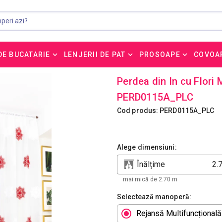
DE BUCATARIE
LENJERII DE PAT
PROSOAPE
COVOA
Perdea din In cu Flori M
PERD0115A_PLC
Cod produs: PERD0115A_PLC
Alege dimensiuni:
Înălțime
mai mică de 2.70 m
Selectează manoperă:
Rejansă Multifuncțională