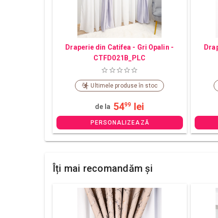
Draperie din Catifea - Gri Opalin -
Drap
CTFD021B_PLC
Ultimele produse în stoc
54
lei
99
de la
PERSONALIZEAZĂ
Îți mai recomandăm și