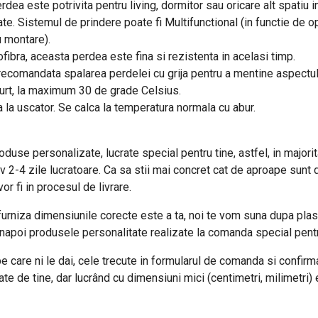
dea este potrivita pentru living, dormitor sau oricare alt spatiu i
te. Sistemul de prindere poate fi Multifunctional (in functie de opt
u montare).
fibra, aceasta perdea este fina si rezistenta in acelasi timp.
e recomandata spalarea perdelei cu grija pentru a mentine aspectu
curt, la maximum 30 de grade Celsius.
a la uscator. Se calca la temperatura normala cu abur.
use personalizate, lucrate special pentru tine, astfel, in majorita
iv 2-4 zile lucratoare. Ca sa stii mai concret cat de aproape sunt 
r fi in procesul de livrare.
urniza dimensiunile corecte este a ta, noi te vom suna dupa plas
napoi produsele personalitate realizate la comanda special pentr
 care ni le dai, cele trecute in formularul de comanda si confirmat
 de tine, dar lucrând cu dimensiuni mici (centimetri, milimetri) 