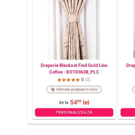
Draperie Blackout Find Gold Line
Drap
Coffee - BOTD063B_PLC
5
(3)
Ultimele produse în stoc
54
lei
99
de la
PERSONALIZEAZĂ