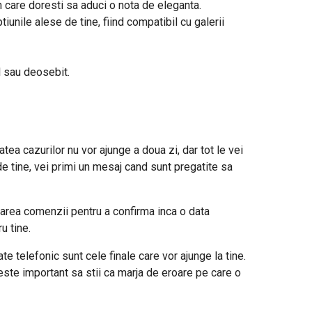
n care doresti sa aduci o nota de eleganta.
iunile alese de tine, fiind compatibil cu galerii
l sau deosebit.
tea cazurilor nu vor ajunge a doua zi, dar tot le vei
de tine, vei primi un mesaj cand sunt pregatite sa
area comenzii pentru a confirma inca o data
u tine.
e telefonic sunt cele finale care vor ajunge la tine.
este important sa stii ca marja de eroare pe care o