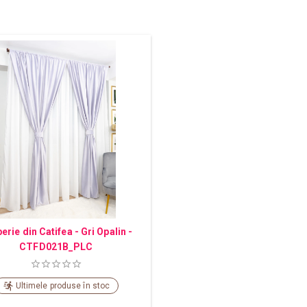
erie din Catifea - Gri Opalin -
CTFD021B_PLC
Ultimele produse în stoc