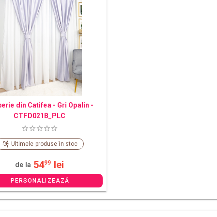
erie din Catifea - Gri Opalin -
CTFD021B_PLC
Ultimele produse în stoc
54
lei
99
de la
PERSONALIZEAZĂ