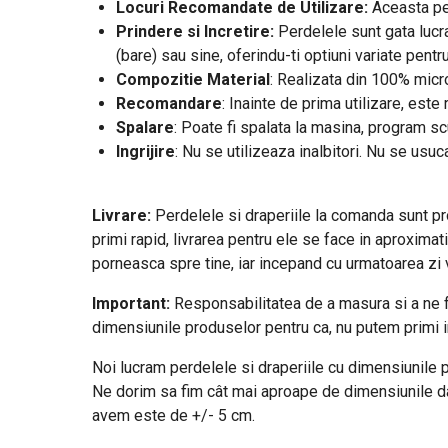
Locuri Recomandate de Utilizare:
Aceasta per
Prindere si Incretire:
Perdelele sunt gata lucra
(bare) sau sine, oferindu-ti optiuni variate pentr
Compozitie Material
: Realizata din 100% micro
Recomandare
: Inainte de prima utilizare, est
Spalare
: Poate fi spalata la masina, program s
Ingrijire
: Nu se utilizeaza inalbitori. Nu se usuc
Livrare:
Perdelele si draperiile la comanda sunt prod
primi rapid, livrarea pentru ele se face in aproximat
porneasca spre tine, iar incepand cu urmatoarea zi vo
Important:
Responsabilitatea de a masura si a ne f
dimensiunile produselor pentru ca, nu putem primi i
Noi lucram perdelele si draperiile cu dimensiunile pe
Ne dorim sa fim cât mai aproape de dimensiunile date
avem este de +/- 5 cm.