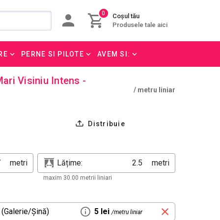
0
Coșul tău
Produsele tale aici
RE
PERNE SI PILOTE
AVEM SI:
ari Visiniu Intens -
/ metru liniar
Distribuie
metri
Lățime:
metri
maxim 30.00 metrii liniari
 (Galerie/Șină)
5 lei
/metru liniar