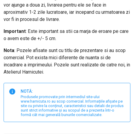
vor ajunge a doua zi, livrarea pentru ele se face in
aproximativ 1-2 zile lucratoare, iar incepand cu urmatoarea zi
vor fi in procesul de livrare.
Important
: E
ste important sa stii ca marja de eroare pe care
o avem este de +/- 5 cm.
Nota
: Pozele afisate sunt cu titlu de prezentare si au scop
comercial. Pot exista mici diferente de nuanta si de
incadrare a imprimeului. Pozele sunt realizate de catre noi, in
Atelierul Harnicutei.
NOTĂ:
Produsele promovate prin intermediul site-ului
www.harnicuta.ro au scop comercial. Informațiile afișate pe
site cu privire la conținut, caracteristici sau detalii de produs
sunt strict informative și au scopul de a prezenta într-o
formă cât mai generală bunurile comercializate.