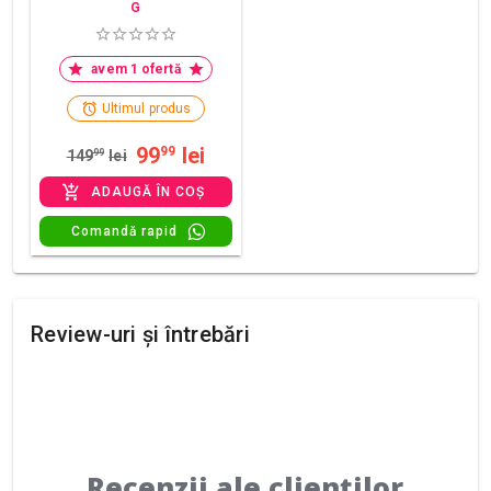
G
avem 1 ofertă
Ultimul produs
99
lei
99
149
99
lei
ADAUGĂ ÎN COȘ
Comandă rapid
Review-uri și întrebări
Recenzii ale clienților