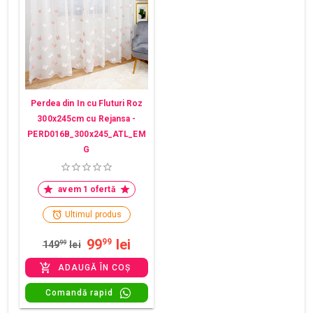
Perdea din In cu Fluturi Roz
300x245cm cu Rejansa -
PERD016B_300x245_ATL_EM
G
avem 1 ofertă
Ultimul produs
99
lei
99
149
99
lei
ADAUGĂ ÎN COȘ
Comandă rapid