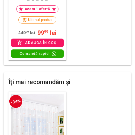
avem 1 ofertă
Ultimul produs
99
lei
99
149
99
lei
ADAUGĂ ÎN COȘ
Comandă rapid
Îți mai recomandăm și
-34%