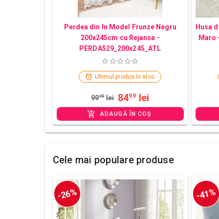
Perdea din In Model Frunze Negru
Husa de
200x245cm cu Rejansa -
Maro 
PERDA529_200x245_ATL
Ultimul produs în stoc
84
lei
99
99
99
lei
ADAUGĂ ÎN COȘ
Cele mai populare produse
-26%
-41%