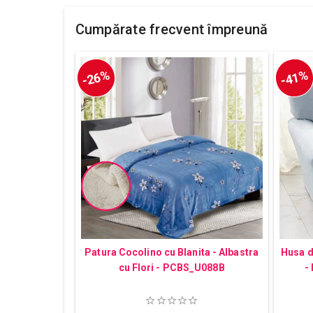
Cumpărate frecvent împreună
-26%
-41%
Patura Cocolino cu Blanita - Albastra
Husa d
cu Flori - PCBS_U088B
-