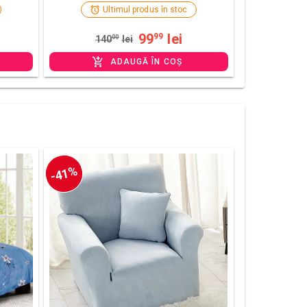
Ultimul produs în stoc
99
lei
99
140
00
lei
ADAUGĂ ÎN COȘ
-41%