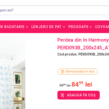
DE BUCATARIE
LENJERII DE PAT
PROSOAPE
COVOA
Perdea din In Harmony
PERD093B_200x245_A
Cod produs: PERD093B_200x2
Ultimul produs în stoc
84
99
lei
99
99
lei
ADAUGĂ ÎN COȘ