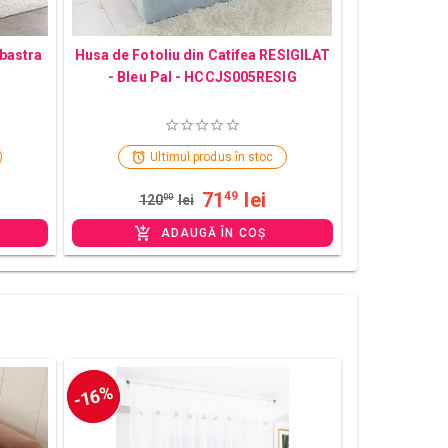
lbastra
Husa de Fotoliu din Catifea RESIGILAT
- Bleu Pal - HCCJS005RESIG
Ultimul produs în stoc
71
lei
49
120
00
lei
ADAUGĂ ÎN COȘ
-16%