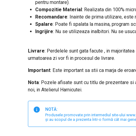
pentru montare).
Compozitie Material
: Realizata din 100% micro
Recomandare
: Inainte de prima utilizare, est
Spalare
: Poate fi spalata la masina, program s
Ingrijire
: Nu se utilizeaza inalbitori. Nu se usuc
Livrare
: Perdelele sunt gata facute , in majoritatea
urmatoarea zi vor fi in procesul de livrare.
Important
: Este important sa stii ca marja de ero
Nota
: Pozele afisate sunt cu titlu de prezentare si
noi, in Atelierul Harnicutei.
NOTĂ:
Produsele promovate prin intermediul site-ului www.har
și au scopul de a prezenta într-o formă cât mai gene