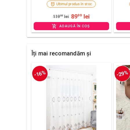
Ultimul produs în stoc
89
lei
99
119
99
lei
ADAUGĂ ÎN COȘ
Îți mai recomandăm și
-16%
-29%