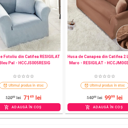
e Fotoliu din Catifea RESIGILAT
Husa de Canapea din Catifea 2 
 Bleu Pal - HCCJS005RESIG
Maro - RESIGILAT - HCCJM00
Ultimul produs în stoc
Ultimul produs în stoc
71
lei
99
lei
49
99
120
00
lei
140
00
lei
ADAUGĂ ÎN COȘ
ADAUGĂ ÎN COȘ