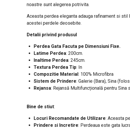
noastre sunt alegerea potrivita.
Aceasta perdea eleganta adauga rafinament si stil loc
acestei perdele deosebite.
Detalii privind produsul
Perdea Gata Facuta pe Dimensiuni Fixe.
Latime Perdea
: 200cm.
Inaltime Perdea
: 245cm.
Textura Perdea Tip
: In
Compozitie Material
: 100% Microfibra
Sistem de Prindere
: Galerie (Bara), Sina (folos
Rejansa
: Rejansă Multifuncțională pentru Sina 
Bine de stiut
:
Locuri Recomandate de Utilizare
: Aceasta pe
Prindere si Incretire
: Perdeaua este gata lucra