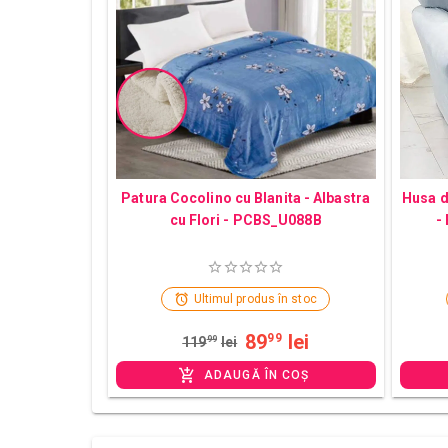
Patura Cocolino cu Blanita - Albastra
Husa d
cu Flori - PCBS_U088B
-
Ultimul produs în stoc
89
lei
99
119
99
lei
ADAUGĂ ÎN COȘ