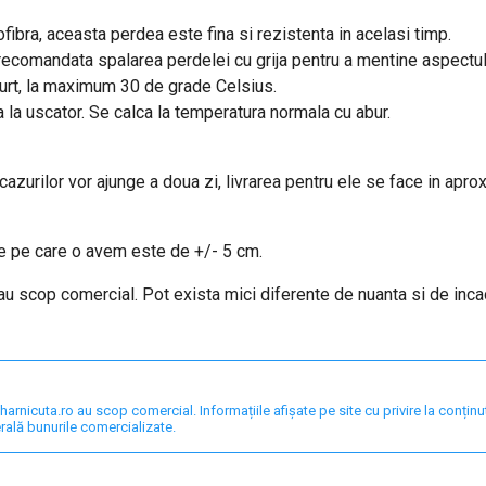
fibra, aceasta perdea este fina si rezistenta in acelasi timp.
e recomandata spalarea perdelei cu grija pentru a mentine aspectu
curt, la maximum 30 de grade Celsius.
a la uscator. Se calca la temperatura normala cu abur.
 cazurilor vor ajunge a doua zi, livrarea pentru ele se face in apro
are pe care o avem este de +/- 5 cm.
 au scop comercial. Pot exista mici diferente de nuanta si de inc
nicuta.ro au scop comercial. Informațiile afișate pe site cu privire la conținut,
rală bunurile comercializate.