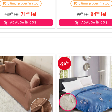
Ultimul produs în stoc
Ultimul produs în stoc
71
lei
84
lei
49
99
120
00
lei
99
99
lei
ADAUGĂ ÎN COȘ
ADAUGĂ ÎN COȘ
-26%