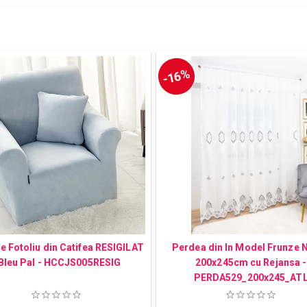
-16%
e Fotoliu din Catifea RESIGILAT
Perdea din In Model Frunze 
 Bleu Pal - HCCJS005RESIG
200x245cm cu Rejansa -
PERDA529_200x245_AT