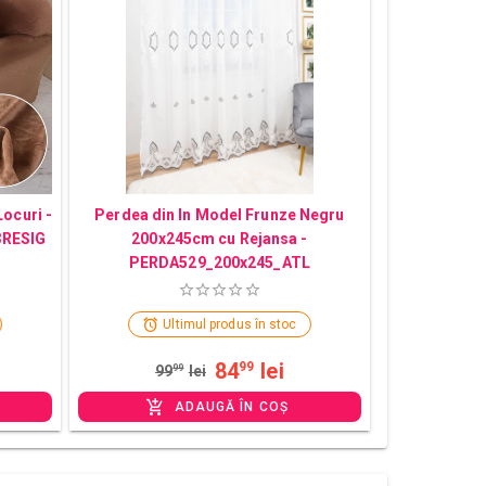
Locuri -
Perdea din In Model Frunze Negru
3RESIG
200x245cm cu Rejansa -
PERDA529_200x245_ATL
Ultimul produs în stoc
84
lei
99
99
99
lei
ADAUGĂ ÎN COȘ