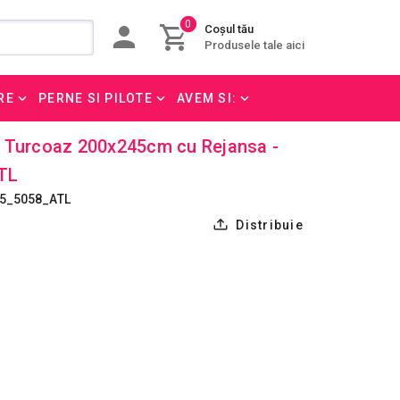
0
Coșul tău
Produsele tale aici
RE
PERNE SI PILOTE
AVEM SI:
 Turcoaz 200x245cm cu Rejansa -
TL
45_5058_ATL
Distribuie