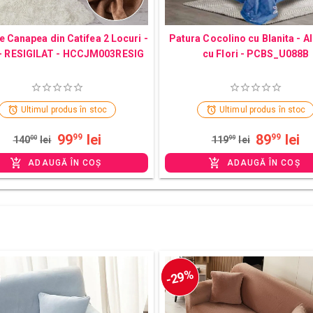
 Canapea din Catifea 2 Locuri -
Patura Cocolino cu Blanita - A
- RESIGILAT - HCCJM003RESIG
cu Flori - PCBS_U088B
Ultimul produs în stoc
Ultimul produs în stoc
99
lei
89
lei
99
99
140
00
lei
119
99
lei
ADAUGĂ ÎN COȘ
ADAUGĂ ÎN COȘ
-29%