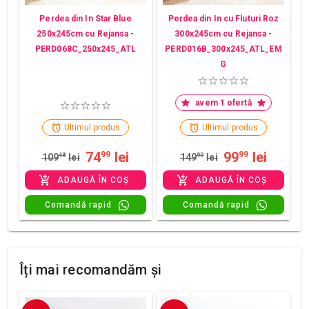
Perdea din In Star Blue
Perdea din In cu Fluturi Roz
250x245cm cu Rejansa -
300x245cm cu Rejansa -
PERD068C_250x245_ATL
PERD016B_300x245_ATL_EM
G
avem 1 ofertă
Ultimul produs
Ultimul produs
74
lei
99
lei
99
99
109
48
lei
149
99
lei
ADAUGĂ ÎN COȘ
ADAUGĂ ÎN COȘ
Comandă rapid
Comandă rapid
Îți mai recomandăm și