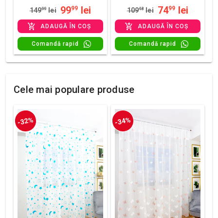
99
lei
74
lei
99
99
149
99
lei
109
48
lei
ADAUGĂ ÎN COȘ
ADAUGĂ ÎN COȘ
Comandă rapid
Comandă rapid
Cele mai populare produse
-32%
-34%