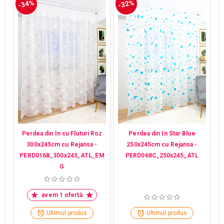
-34%
-32%
Perdea din In cu Fluturi Roz
Perdea din In Star Blue
300x245cm cu Rejansa -
250x245cm cu Rejansa -
PERD016B_300x245_ATL_EM
PERD068C_250x245_ATL
G
avem 1 ofertă
Ultimul produs
Ultimul produs