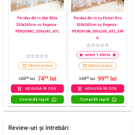
Perdea din In Star Blue
Perdea din In cu Fluturi Roz
250x245cm cu Rejansa -
300x245cm cu Rejansa -
PERD068C_250x245_ATL
PERD016B_300x245_ATL_EM
G
avem 1 ofertă
Ultimul produs
Ultimul produs
74
lei
99
lei
99
99
109
48
lei
149
99
lei
ADAUGĂ ÎN COȘ
ADAUGĂ ÎN COȘ
Comandă rapid
Comandă rapid
Review-uri și întrebări