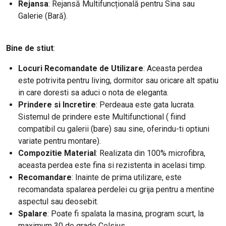
Rejansa
: Rejansă Multifuncțională pentru Sina sau
Galerie (Bară).
Bine de stiut
:
Locuri Recomandate de Utilizare
: Aceasta perdea
este potrivita pentru living, dormitor sau oricare alt spatiu
in care doresti sa aduci o nota de eleganta.
Prindere si Incretire
: Perdeaua este gata lucrata.
Sistemul de prindere este Multifunctional ( fiind
compatibil cu galerii (bare) sau sine, oferindu-ti optiuni
variate pentru montare).
Compozitie Material
: Realizata din 100% microfibra,
aceasta perdea este fina si rezistenta in acelasi timp.
Recomandare
: Inainte de prima utilizare, este
recomandata spalarea perdelei cu grija pentru a mentine
aspectul sau deosebit.
Spalare
: Poate fi spalata la masina, program scurt, la
maximum 30 de grade Celsius.