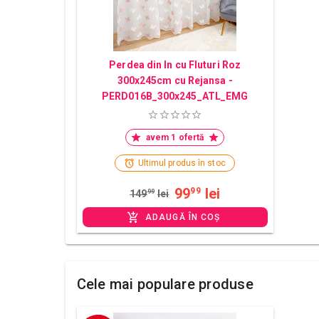
Perdea din In cu Fluturi Roz
300x245cm cu Rejansa -
PERD016B_300x245_ATL_EMG
avem 1 ofertă
Ultimul produs în stoc
99
lei
99
149
99
lei
ADAUGĂ ÎN COȘ
Cele mai populare produse