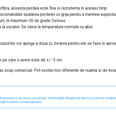
fibra, aceasta perdea este fina si rezistenta in acelasi timp.
e recomandata spalarea perdelei cu grija pentru a mentine aspectu
curt, la maximum 30 de grade Celsius.
a la uscator. Se calca la temperatura normala cu abur.
 cazurilor vor ajunge a doua zi, livrarea pentru ele se face in apro
re pe care o avem este de +/- 5 cm.
 au scop comercial. Pot exista mici diferente de nuanta si de inc
nicuta.ro au scop comercial. Informațiile afișate pe site cu privire la conținut,
rală bunurile comercializate.