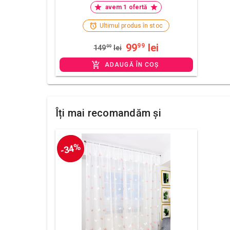
avem 1 ofertă
Ultimul produs în stoc
99
lei
99
149
99
lei
ADAUGĂ ÎN COȘ
Îți mai recomandăm și
-34%