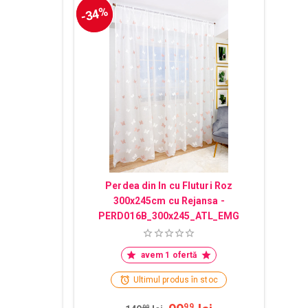
-34%
Perdea din In cu Fluturi Roz
300x245cm cu Rejansa -
PERD016B_300x245_ATL_EMG
avem 1 ofertă
Ultimul produs în stoc
99
99