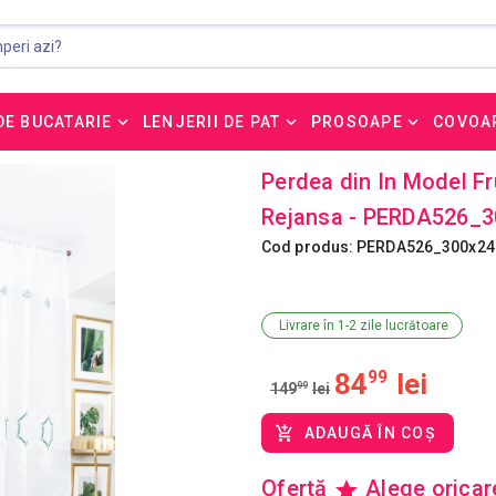
DE BUCATARIE
LENJERII DE PAT
PROSOAPE
COVOA
Perdea din In Model F
Rejansa - PERDA526_
Cod produs: PERDA526_300x2
Livrare în 1-2 zile lucrătoare
84
99
lei
149
99
lei
ADAUGĂ ÎN COȘ
Ofertă
Alege orica