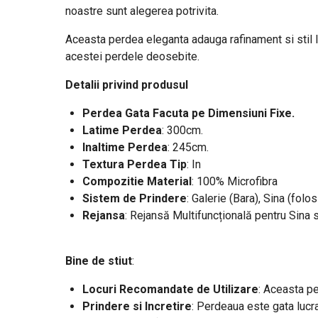
noastre sunt alegerea potrivita.
Aceasta perdea eleganta adauga rafinament si stil loc
acestei perdele deosebite.
Detalii privind produsul
Perdea Gata Facuta pe Dimensiuni Fixe.
Latime Perdea
: 300cm
.
Inaltime Perdea
: 245cm.
Textura Perdea Tip
: In
Compozitie Material
: 100% Microfibra
Sistem de Prindere
: Galerie (Bara), Sina (folos
Rejansa
: Rejansă Multifuncțională pentru Sina 
Bine de stiut
:
Locuri Recomandate de Utilizare
: Aceasta pe
Prindere si Incretire
: Perdeaua este gata lucra