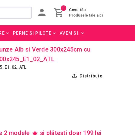
0
Coșul tău
Produsele tale aici
RE
PERNE SI PILOTE
AVEM SI:
runze Alb si Verde 300x245cm cu
300x245_E1_02_ATL
45_E1_02_ATL
Distribuie
re 2 modele
și plătești doar 199 lei