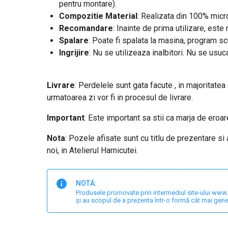
pentru montare).
Compozitie Material
: Realizata din 100% micro
Recomandare
: Inainte de prima utilizare, est
Spalare
: Poate fi spalata la masina, program s
Ingrijire
: Nu se utilizeaza inalbitori. Nu se usuc
Livrare
: Perdelele sunt gata facute , in majoritatea
urmatoarea zi vor fi in procesul de livrare.
Important
: E
ste important sa stii ca marja de eroa
Nota
: Pozele afisate sunt cu titlu de prezentare si
noi, in Atelierul Harnicutei.
NOTĂ:
Produsele promovate prin intermediul site-ului www.har
și au scopul de a prezenta într-o formă cât mai gene