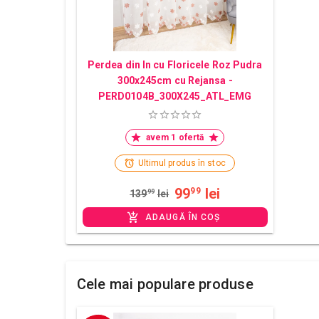
Perdea din In cu Floricele Roz Pudra
300x245cm cu Rejansa -
PERD0104B_300X245_ATL_EMG
avem 1 ofertă
Ultimul produs în stoc
99
lei
99
139
99
lei
ADAUGĂ ÎN COȘ
Cele mai populare produse