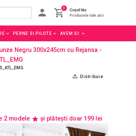
0
Coșul tău
Produsele tale aici
RE
PERNE SI PILOTE
AVEM SI:
runze Negru 300x245cm cu Rejansa -
ATL_EMG
45_ATL_EMG
Distribuie
re 2 modele
și plătești doar 199 lei