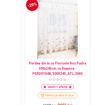
-29%
Perdea din In cu Floricele Roz Pudra
300x245cm cu Rejansa -
PERD0104B_300X245_ATL_EMG
avem 1 ofertă
Ultimul produs în stoc
99
99