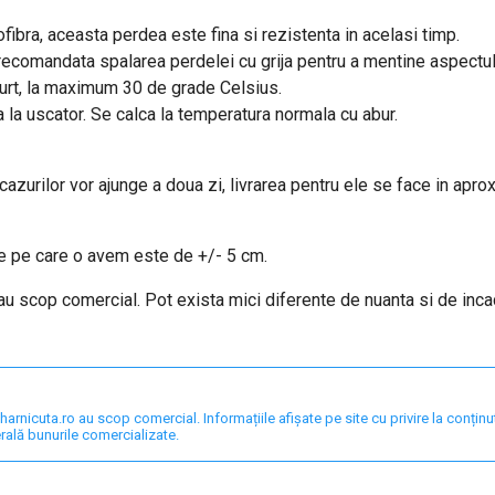
fibra, aceasta perdea este fina si rezistenta in acelasi timp.
e recomandata spalarea perdelei cu grija pentru a mentine aspectu
curt, la maximum 30 de grade Celsius.
a la uscator. Se calca la temperatura normala cu abur.
 cazurilor vor ajunge a doua zi, livrarea pentru ele se face in apro
re pe care o avem este de +/- 5 cm.
 au scop comercial. Pot exista mici diferente de nuanta si de inc
nicuta.ro au scop comercial. Informațiile afișate pe site cu privire la conținut,
rală bunurile comercializate.