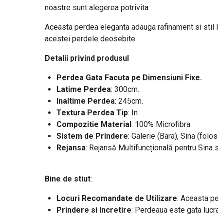
noastre sunt alegerea potrivita.
Aceasta perdea eleganta adauga rafinament si stil loc
acestei perdele deosebite.
Detalii privind produsul
Perdea Gata Facuta pe Dimensiuni Fixe.
Latime Perdea
: 300cm
.
Inaltime Perdea
: 245cm.
Textura Perdea Tip
: In
Compozitie Material
: 100% Microfibra
Sistem de Prindere
: Galerie (Bara), Sina (folos
Rejansa
: Rejansă Multifuncțională pentru Sina 
Bine de stiut
:
Locuri Recomandate de Utilizare
: Aceasta pe
Prindere si Incretire
: Perdeaua este gata lucra