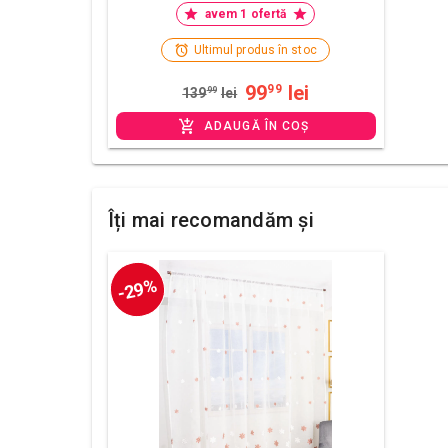
avem 1 ofertă
Ultimul produs în stoc
99
lei
99
139
99
lei
ADAUGĂ ÎN COȘ
Îți mai recomandăm și
-29%