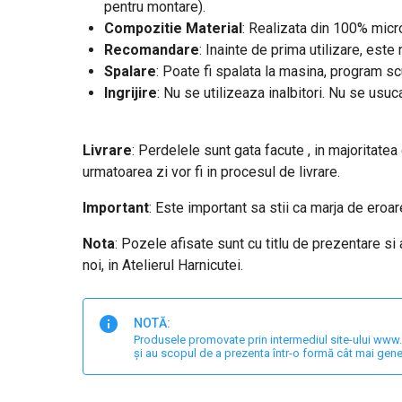
pentru montare).
Compozitie Material
: Realizata din 100% micro
Recomandare
: Inainte de prima utilizare, est
Spalare
: Poate fi spalata la masina, program s
Ingrijire
: Nu se utilizeaza inalbitori. Nu se usuc
Livrare
: Perdelele sunt gata facute , in majoritatea
urmatoarea zi vor fi in procesul de livrare.
Important
: E
ste important sa stii ca marja de eroa
Nota
: Pozele afisate sunt cu titlu de prezentare si
noi, in Atelierul Harnicutei.
NOTĂ:
Produsele promovate prin intermediul site-ului www.har
și au scopul de a prezenta într-o formă cât mai gene