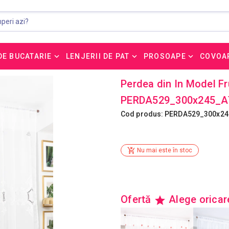
DE BUCATARIE
LENJERII DE PAT
PROSOAPE
COVOA
Perdea din In Model F
PERDA529_300x245_
Cod produs: PERDA529_300x2
Nu mai este în stoc
Ofertă
Alege orica