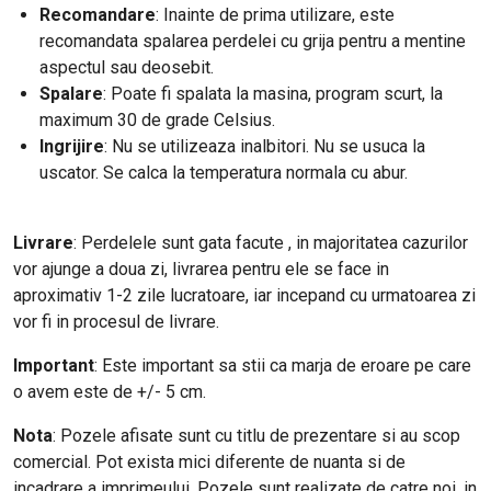
Recomandare
: Inainte de prima utilizare, este
recomandata spalarea perdelei cu grija pentru a mentine
aspectul sau deosebit.
Spalare
: Poate fi spalata la masina, program scurt, la
maximum 30 de grade Celsius.
Ingrijire
: Nu se utilizeaza inalbitori. Nu se usuca la
uscator. Se calca la temperatura normala cu abur.
Livrare
: Perdelele sunt gata facute , in majoritatea cazurilor
vor ajunge a doua zi, livrarea pentru ele se face in
aproximativ 1-2 zile lucratoare, iar incepand cu urmatoarea zi
vor fi in procesul de livrare.
Important
: Este important sa stii ca marja de eroare pe care
o avem este de +/- 5 cm.
Nota
: Pozele afisate sunt cu titlu de prezentare si au scop
comercial. Pot exista mici diferente de nuanta si de
incadrare a imprimeului. Pozele sunt realizate de catre noi, in