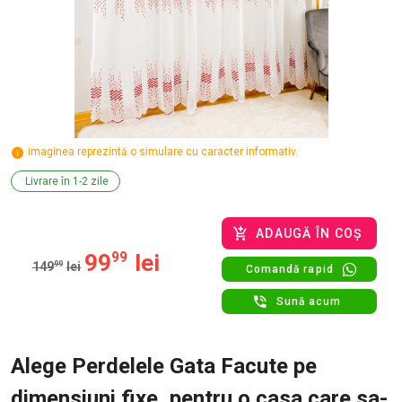
imaginea reprezintă o simulare cu caracter informativ.
Livrare în 1-2 zile
ADAUGĂ ÎN COȘ
99
99
lei
149
99
lei
Comandă rapid
Sună acum
Alege Perdelele Gata Facute pe
dimensiuni fixe, pentru o casa care sa-