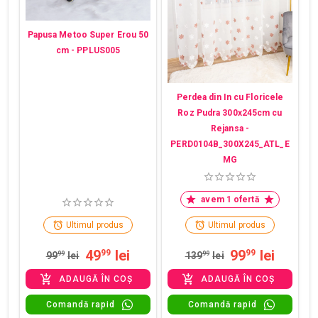
Papusa Metoo Super Erou 50
cm - PPLUS005
Perdea din In cu Floricele
Roz Pudra 300x245cm cu
Rejansa -
PERD0104B_300X245_ATL_E
MG
avem 1 ofertă
Ultimul produs
Ultimul produs
49
lei
99
lei
99
99
99
99
lei
139
99
lei
ADAUGĂ ÎN COȘ
ADAUGĂ ÎN COȘ
Comandă rapid
Comandă rapid