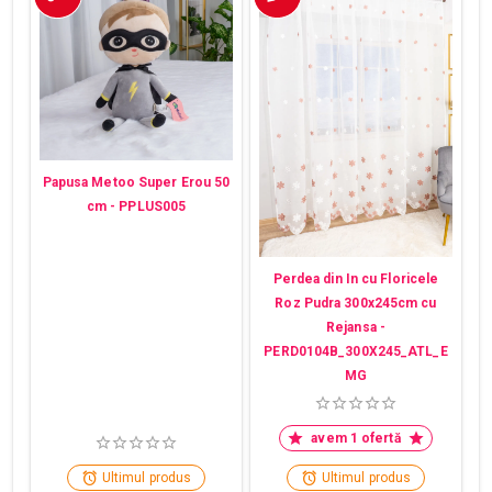
Papusa Metoo Super Erou 50
cm - PPLUS005
Perdea din In cu Floricele
Roz Pudra 300x245cm cu
Rejansa -
PERD0104B_300X245_ATL_E
MG
avem 1 ofertă
Ultimul produs
Ultimul produs