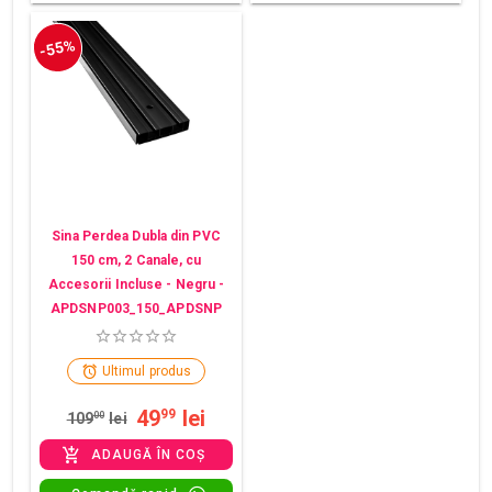
-55%
Sina Perdea Dubla din PVC
150 cm, 2 Canale, cu
Accesorii Incluse - Negru -
APDSNP003_150_APDSNP
Ultimul produs
49
lei
99
109
00
lei
ADAUGĂ ÎN COȘ