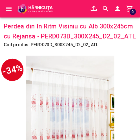
0
Perdea din In Ritm Visiniu cu Alb 300x245cm
cu Rejansa - PERD073D_300X245_D2_02_ATL
Cod produs: PERD073D_300X245_D2_02_ATL
-34%