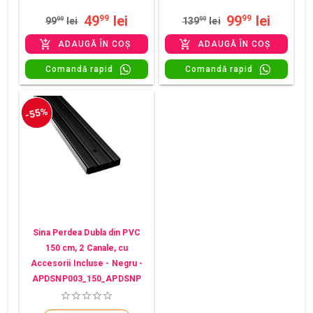
49
lei
99
lei
99
99
99
99
lei
139
99
lei
ADAUGĂ ÎN COȘ
ADAUGĂ ÎN COȘ
Comandă rapid
Comandă rapid
-55%
Sina Perdea Dubla din PVC
150 cm, 2 Canale, cu
Accesorii Incluse - Negru -
APDSNP003_150_APDSNP