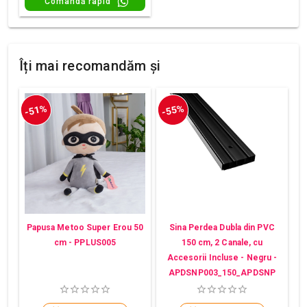
Comandă rapid
Îți mai recomandăm și
-51%
-55%
Papusa Metoo Super Erou 50
Sina Perdea Dubla din PVC
cm - PPLUS005
150 cm, 2 Canale, cu
Accesorii Incluse - Negru -
APDSNP003_150_APDSNP