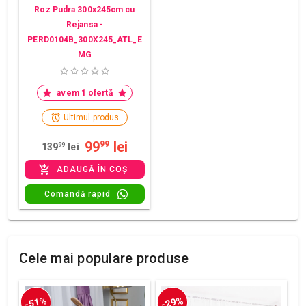
Roz Pudra 300x245cm cu
Rejansa -
PERD0104B_300X245_ATL_E
MG
avem 1 ofertă
Ultimul produs
99
lei
99
139
99
lei
ADAUGĂ ÎN COȘ
Comandă rapid
Cele mai populare produse
-51%
-29%