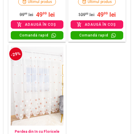
Ultimul produs
Ultimul produs
49
lei
49
lei
99
99
99
99
lei
109
00
lei
ADAUGĂ ÎN COȘ
ADAUGĂ ÎN COȘ
Comandă rapid
Comandă rapid
-29%
Perdea din In cu Floricele