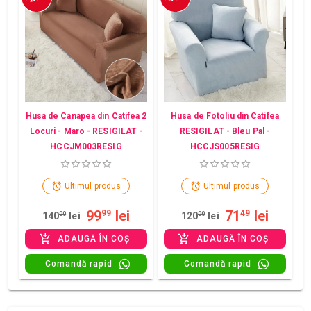
Husa de Canapea din Catifea 2
Husa de Fotoliu din Catifea
Locuri - Maro - RESIGILAT -
RESIGILAT - Bleu Pal -
HCCJM003RESIG
HCCJS005RESIG
Ultimul produs
Ultimul produs
99
lei
71
lei
99
49
140
00
lei
120
00
lei
ADAUGĂ ÎN COȘ
ADAUGĂ ÎN COȘ
Comandă rapid
Comandă rapid