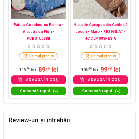
Patura Cocolino cu Blanita -
Husa de Canapea din Catifea 2
Albastra cu Flori -
Locuri - Maro - RESIGILAT -
PCBS_U088B
HCCJM003RESIG
Ultimul produs
Ultimul produs
89
lei
99
lei
99
99
119
99
lei
140
00
lei
ADAUGĂ ÎN COȘ
ADAUGĂ ÎN COȘ
Comandă rapid
Comandă rapid
Review-uri și întrebări