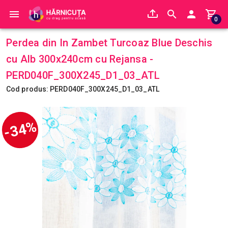
0
Perdea din In Zambet Turcoaz Blue Deschis
cu Alb 300x240cm cu Rejansa -
PERD040F_300X245_D1_03_ATL
Cod produs: PERD040F_300X245_D1_03_ATL
-34%