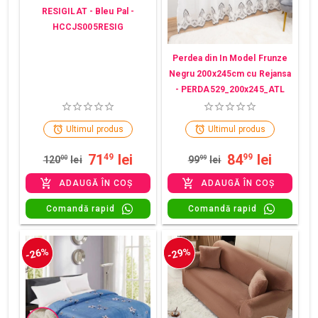
RESIGILAT - Bleu Pal -
HCCJS005RESIG
Perdea din In Model Frunze
Negru 200x245cm cu Rejansa
- PERDA529_200x245_ATL
Ultimul produs
Ultimul produs
71
lei
84
lei
49
99
120
00
lei
99
99
lei
ADAUGĂ ÎN COȘ
ADAUGĂ ÎN COȘ
Comandă rapid
Comandă rapid
-26%
-29%