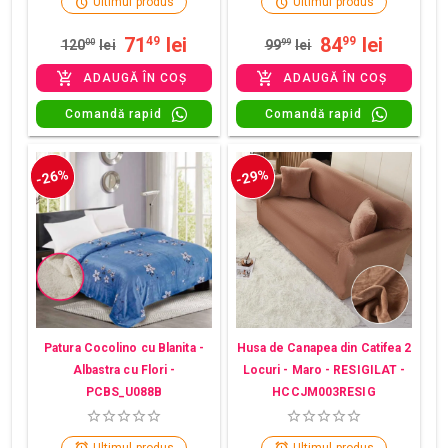
Ultimul produs
Ultimul produs
71
lei
84
lei
49
99
120
00
lei
99
99
lei
ADAUGĂ ÎN COȘ
ADAUGĂ ÎN COȘ
Comandă rapid
Comandă rapid
-26%
-29%
Patura Cocolino cu Blanita -
Husa de Canapea din Catifea 2
Albastra cu Flori -
Locuri - Maro - RESIGILAT -
PCBS_U088B
HCCJM003RESIG