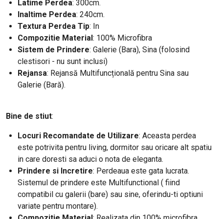
Latime Perdea
: 300cm.
Inaltime Perdea
: 240cm.
Textura Perdea Tip
: In
Compozitie Material
: 100% Microfibra
Sistem de Prindere
: Galerie (Bara), Sina (folosind
clestisori - nu sunt inclusi)
Rejansa
: Rejansă Multifuncțională pentru Sina sau
Galerie (Bară).
Bine de stiut
:
Locuri Recomandate de Utilizare
: Aceasta perdea
este potrivita pentru living, dormitor sau oricare alt spatiu
in care doresti sa aduci o nota de eleganta.
Prindere si Incretire
: Perdeaua este gata lucrata.
Sistemul de prindere este Multifunctional ( fiind
compatibil cu galerii (bare) sau sine, oferindu-ti optiuni
variate pentru montare).
Compozitie Material
: Realizata din 100% microfibra,