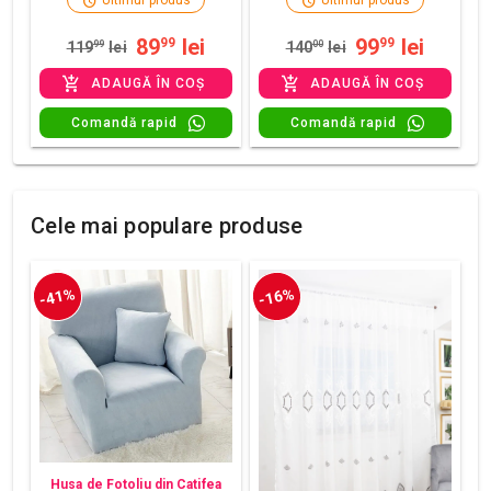
Ultimul produs
Ultimul produs
89
lei
99
lei
99
99
119
99
lei
140
00
lei
ADAUGĂ ÎN COȘ
ADAUGĂ ÎN COȘ
Comandă rapid
Comandă rapid
Cele mai populare produse
-41%
-16%
Husa de Fotoliu din Catifea