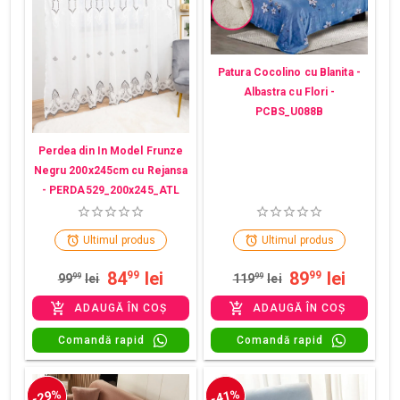
Patura Cocolino cu Blanita -
Albastra cu Flori -
PCBS_U088B
Perdea din In Model Frunze
Negru 200x245cm cu Rejansa
- PERDA529_200x245_ATL
Ultimul produs
Ultimul produs
84
lei
89
lei
99
99
99
99
lei
119
99
lei
ADAUGĂ ÎN COȘ
ADAUGĂ ÎN COȘ
Comandă rapid
Comandă rapid
-29%
-41%