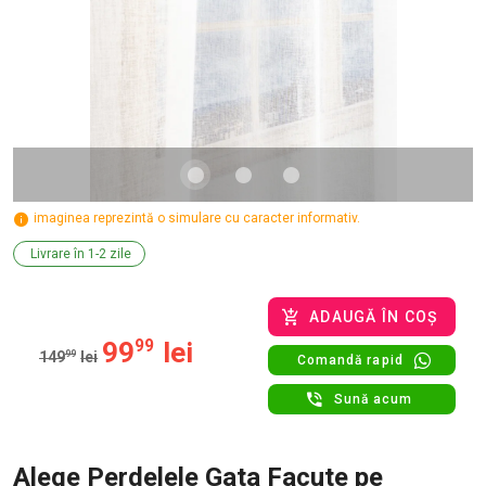
imaginea reprezintă o simulare cu caracter informativ.
Livrare în 1-2 zile
ADAUGĂ ÎN COȘ
99
99
lei
149
99
lei
Comandă rapid
Sună acum
Alege Perdelele Gata Facute pe