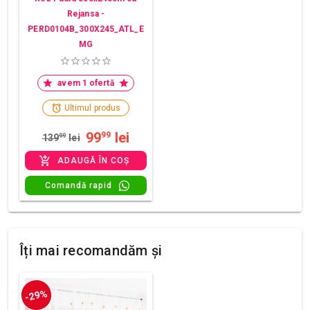
Rejansa -
PERD0104B_300X245_ATL_E
MG
avem 1 ofertă
Ultimul produs
99
lei
99
139
99
lei
ADAUGĂ ÎN COȘ
Comandă rapid
Îți mai recomandăm și
-29%