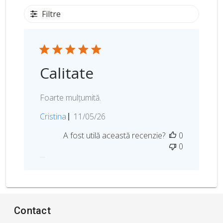
Filtre
Calitate
Foarte mulțumită.
D
Cristina
11/05/26
a
A fost utilă această recenzie?
0
t
0
a
p
u
b
l
i
Contact
c