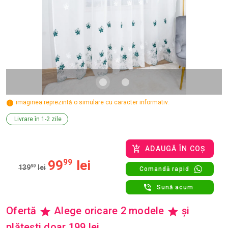
imaginea reprezintă o simulare cu caracter informativ.
Livrare în 1-2 zile
ADAUGĂ ÎN COȘ
99
99
lei
139
99
lei
Comandă rapid
Sună acum
Ofertă
Alege oricare 2 modele
și
plătești doar 199 lei