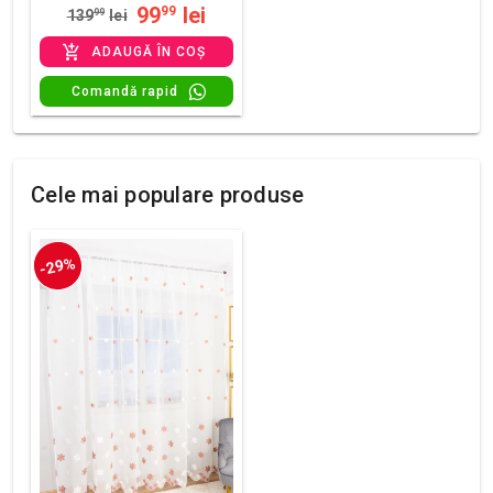
99
lei
99
139
99
lei
ADAUGĂ ÎN COȘ
Comandă rapid
Cele mai populare produse
-29%