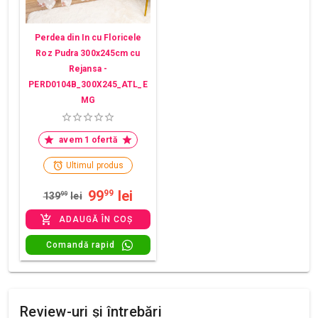
Perdea din In cu Floricele
Roz Pudra 300x245cm cu
Rejansa -
PERD0104B_300X245_ATL_E
MG
avem 1 ofertă
Ultimul produs
99
lei
99
139
99
lei
ADAUGĂ ÎN COȘ
Comandă rapid
Review-uri și întrebări