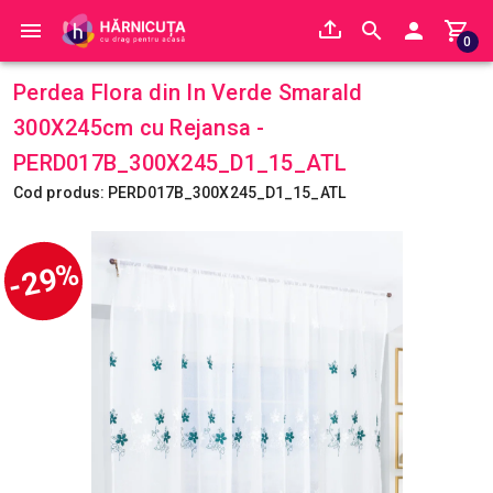
0
Perdea Flora din In Verde Smarald
300X245cm cu Rejansa -
PERD017B_300X245_D1_15_ATL
Cod produs: PERD017B_300X245_D1_15_ATL
-29%