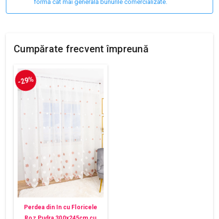
formă cât mai generală bunurile comercializate.
Cumpărate frecvent împreună
-29%
Perdea din In cu Floricele
Roz Pudra 300x245cm cu