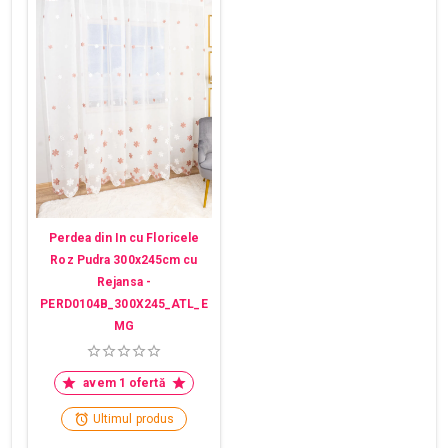
Perdea din In cu Floricele
Roz Pudra 300x245cm cu
Rejansa -
PERD0104B_300X245_ATL_E
MG
avem 1 ofertă
Ultimul produs