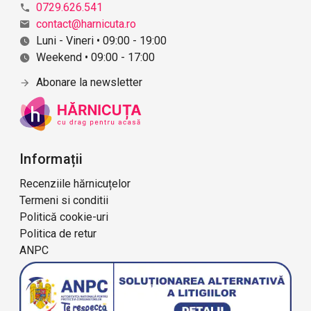
ă
0729.626.541
r
contact@harnicuta.ro
i
Luni - Vineri • 09:00 - 19:00
i
Weekend • 09:00 - 17:00
Abonare la newsletter
Informații
Recenziile hărnicuțelor
Termeni si conditii
Politică cookie-uri
Politica de retur
ANPC