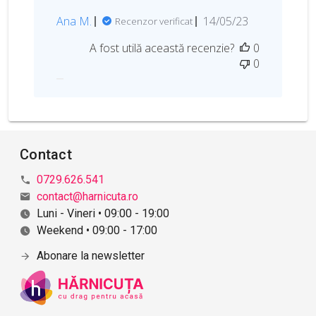
i
D
Ana M.
14/05/23
Recenzor verificat
a
A fost utilă această recenzie?
0
t
0
a
p
u
b
l
i
Contact
c
ă
0729.626.541
r
contact@harnicuta.ro
i
Luni - Vineri • 09:00 - 19:00
i
Weekend • 09:00 - 17:00
Abonare la newsletter