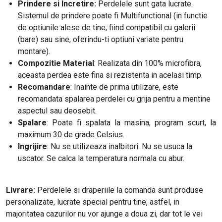
Prindere si Incretire:
Perdelele sunt gata lucrate.
Sistemul de prindere poate fi Multifunctional (in functie
de optiunile alese de tine, fiind compatibil cu galerii
(bare) sau sine, oferindu-ti optiuni variate pentru
montare).
Compozitie Material
: Realizata din 100% microfibra,
aceasta perdea este fina si rezistenta in acelasi timp.
Recomandare
: Inainte de prima utilizare, este
recomandata spalarea perdelei cu grija pentru a mentine
aspectul sau deosebit.
Spalare
: Poate fi spalata la masina, program scurt, la
maximum 30 de grade Celsius.
Ingrijire
: Nu se utilizeaza inalbitori. Nu se usuca la
uscator. Se calca la temperatura normala cu abur.
Livrare:
Perdelele si draperiile la comanda sunt produse
personalizate, lucrate special pentru tine, astfel, in
majoritatea cazurilor nu vor ajunge a doua zi, dar tot le vei