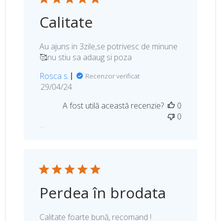
Calitate
Au ajuns in 3zile,se potrivesc de minune
🥰nu stiu sa adaug si poza
Rosca s.
Recenzor verificat
D
29/04/24
a
A fost utilă această recenzie?
0
t
0
a
p
u
b
l
i
c
Perdea în brodata
ă
r
i
Calitate foarte bună, recomand !