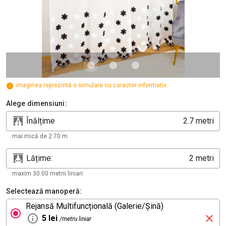
imaginea reprezintă o simulare cu caracter informativ.
Alege dimensiuni:
Înălțime
metri
mai mică de 2.70 m
Lățime:
metri
maxim 30.00 metrii liniari
Selectează manoperă:
Rejansă Multifuncțională (Galerie/Șină)
5 lei
/metru liniar