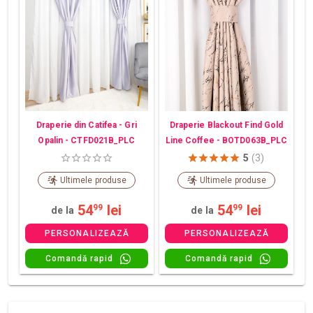
Draperie din Catifea - Gri
Draperie Blackout Find Gold
Opalin - CTFD021B_PLC
Line Coffee - BOTD063B_PLC
5
(3)
Ultimele produse
Ultimele produse
54
lei
54
lei
99
99
de la
de la
PERSONALIZEAZĂ
PERSONALIZEAZĂ
Comandă rapid
Comandă rapid