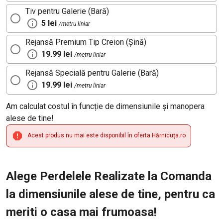
Tiv pentru Galerie (Bară)
5 lei
/metru liniar
Rejansă Premium Tip Creion (Șină)
19.99 lei
/metru liniar
Rejansă Specială pentru Galerie (Bară)
19.99 lei
/metru liniar
Am calculat costul în funcție de dimensiunile și manopera
alese de tine!
Acest produs nu mai este disponibil în oferta Hărnicuța.ro
Alege Perdelele Realizate la Comanda
la dimensiunile alese de tine, pentru ca
meriti o casa mai frumoasa!