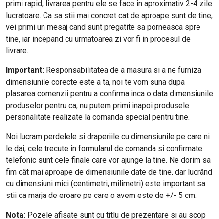
primi rapid, livrarea pentru ele se face in aproximativ 2-4 zile
lucratoare. Ca sa stii mai concret cat de aproape sunt de tine,
vei primi un mesaj cand sunt pregatite sa porneasca spre
tine, iar incepand cu urmatoarea zi vor fi in procesul de
livrare.
Important:
Responsabilitatea de a masura si a ne furniza
dimensiunile corecte este a ta, noi te vom suna dupa
plasarea comenzii pentru a confirma inca o data dimensiunile
produselor pentru ca, nu putem primi inapoi produsele
personalitate realizate la comanda special pentru tine.
Noi lucram perdelele si draperiile cu dimensiunile pe care ni
le dai, cele trecute in formularul de comanda si confirmate
telefonic sunt cele finale care vor ajunge la tine. Ne dorim sa
fim cât mai aproape de dimensiunile date de tine, dar lucrând
cu dimensiuni mici (centimetri, milimetri) este important sa
stii ca marja de eroare pe care o avem este de +/- 5 cm.
Nota:
Pozele afisate sunt cu titlu de prezentare si au scop