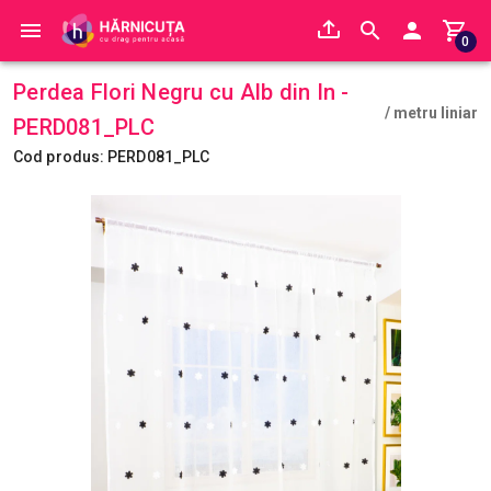
0
Perdea Flori Negru cu Alb din In -
/ metru liniar
PERD081_PLC
Cod produs: PERD081_PLC