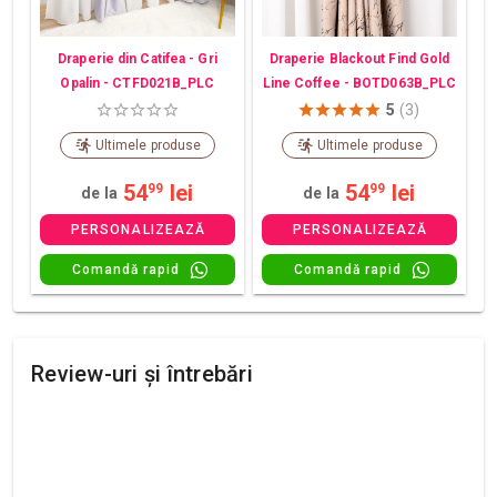
Draperie din Catifea - Gri
Draperie Blackout Find Gold
Opalin - CTFD021B_PLC
Line Coffee - BOTD063B_PLC
5
(3)
Ultimele produse
Ultimele produse
54
lei
54
lei
99
99
de la
de la
PERSONALIZEAZĂ
PERSONALIZEAZĂ
Comandă rapid
Comandă rapid
Review-uri și întrebări