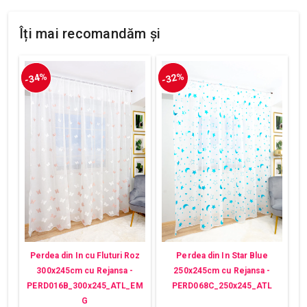
Îți mai recomandăm și
-34%
-32%
Perdea din In cu Fluturi Roz
Perdea din In Star Blue
300x245cm cu Rejansa -
250x245cm cu Rejansa -
PERD016B_300x245_ATL_EM
PERD068C_250x245_ATL
G