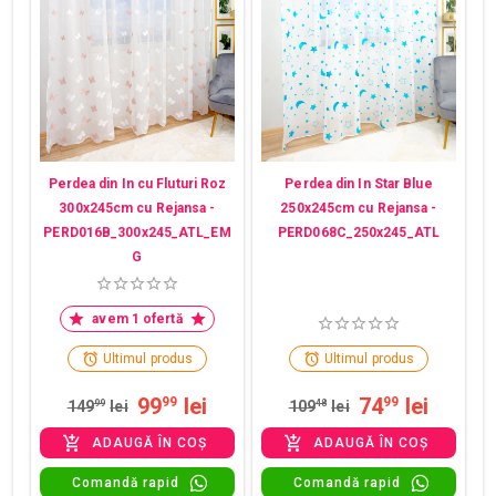
Perdea din In cu Fluturi Roz
Perdea din In Star Blue
300x245cm cu Rejansa -
250x245cm cu Rejansa -
PERD016B_300x245_ATL_EM
PERD068C_250x245_ATL
G
avem 1 ofertă
Ultimul produs
Ultimul produs
99
lei
74
lei
99
99
149
99
lei
109
48
lei
ADAUGĂ ÎN COȘ
ADAUGĂ ÎN COȘ
Comandă rapid
Comandă rapid