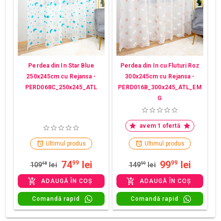
Perdea din In Star Blue
Perdea din In cu Fluturi Roz
250x245cm cu Rejansa -
300x245cm cu Rejansa -
PERD068C_250x245_ATL
PERD016B_300x245_ATL_EM
G
avem 1 ofertă
Ultimul produs
Ultimul produs
74
lei
99
lei
99
99
109
48
lei
149
99
lei
ADAUGĂ ÎN COȘ
ADAUGĂ ÎN COȘ
Comandă rapid
Comandă rapid