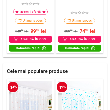
avem 1 ofertă
Ultimul produs
Ultimul produs
99
lei
74
lei
99
99
149
99
lei
109
48
lei
ADAUGĂ ÎN COȘ
ADAUGĂ ÎN COȘ
Comandă rapid
Comandă rapid
Cele mai populare produse
-34%
-32%