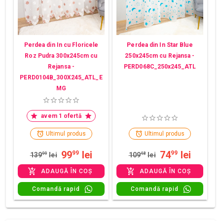
Perdea din In cu Floricele
Perdea din In Star Blue
Roz Pudra 300x245cm cu
250x245cm cu Rejansa -
Rejansa -
PERD068C_250x245_ATL
PERD0104B_300X245_ATL_E
MG
avem 1 ofertă
Ultimul produs
Ultimul produs
99
lei
74
lei
99
99
139
99
lei
109
48
lei
ADAUGĂ ÎN COȘ
ADAUGĂ ÎN COȘ
Comandă rapid
Comandă rapid