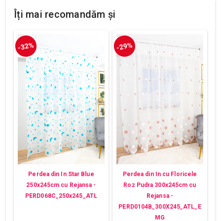
Îți mai recomandăm și
-32%
-29%
Perdea din In Star Blue
Perdea din In cu Floricele
250x245cm cu Rejansa -
Roz Pudra 300x245cm cu
PERD068C_250x245_ATL
Rejansa -
PERD0104B_300X245_ATL_E
MG