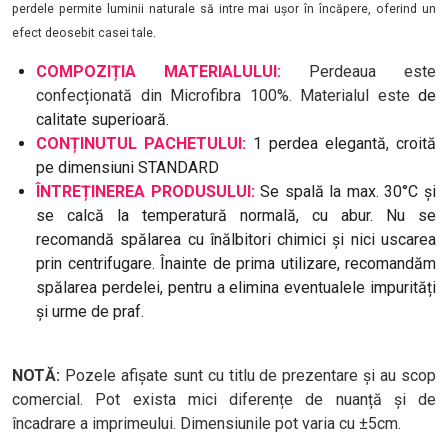
perdele permite luminii naturale să intre mai ușor în încăpere, oferind un
efect deosebit casei tale.
COMPOZIȚIA MATERIALULUI:
Perdeaua este
confecționată din Microfibra 100%. Materialul este
de
calitate superioară.
CONȚINUTUL PACHETULUI:
1 perdea elegantă, croită
pe dimensiuni STANDARD
ÎNTREȚINEREA PRODUSULUI:
Se spală la max. 30°C și
se calcă la temperatură normală, cu abur. Nu se
recomandă spălarea cu înălbitori chimici și nici uscarea
prin centrifugare. Înainte de prima utilizare, recomandăm
spălarea perdelei, pentru a elimina eventualele impurități
și urme de praf.
NOTĂ:
Pozele afișate sunt cu titlu de prezentare și au scop
comercial. Pot exista mici diferențe de nuanță și de
încadrare a imprimeului. Dimensiunile pot varia cu ±5cm.