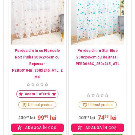
Perdea din In cu Floricele
Perdea din In Star Blue
Roz Pudra 300x245cm cu
250x245cm cu Rejansa -
Rejansa -
PERD068C_250x245_ATL
PERD0104B_300X245_ATL_E
MG
avem 1 ofertă
Ultimul produs
Ultimul produs
99
lei
74
lei
99
99
139
99
lei
109
48
lei
ADAUGĂ ÎN COȘ
ADAUGĂ ÎN COȘ