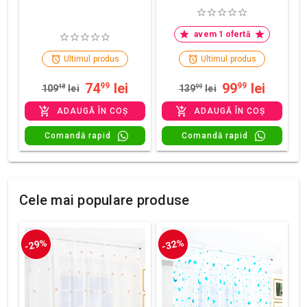
avem 1 ofertă
Ultimul produs
Ultimul produs
74
lei
99
lei
99
99
109
48
lei
139
99
lei
ADAUGĂ ÎN COȘ
ADAUGĂ ÎN COȘ
Comandă rapid
Comandă rapid
Cele mai populare produse
-29%
-32%