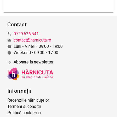
r
i
i
Contact
0729.626.541
contact@harnicuta.ro
Luni - Vineri • 09:00 - 19:00
Weekend • 09:00 - 17:00
Abonare la newsletter
Informații
Recenziile hărnicuțelor
Termeni si conditii
Politică cookie-uri