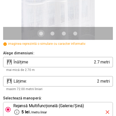
imaginea reprezintă o simulare cu caracter informativ.
Alege dimensiuni:
Înălțime
metri
mai mică de 2.70 m
Lățime:
metri
maxim 72.00 metrii liniari
Selectează manoperă:
Rejansă Multifuncțională (Galerie/Șină)
5 lei
/metru liniar