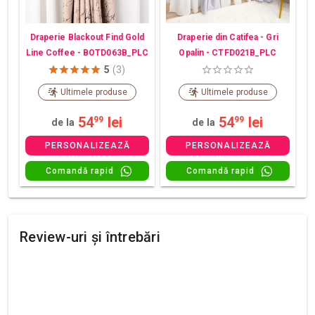
Draperie din Catifea - Gri
Draperie Blackout Find Gold
Opalin - CTFD021B_PLC
Line Coffee - BOTD063B_PLC
5
(3)
Ultimele produse
Ultimele produse
54
lei
54
lei
99
99
de la
de la
PERSONALIZEAZĂ
PERSONALIZEAZĂ
Comandă rapid
Comandă rapid
Review-uri și întrebări