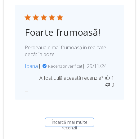
b
l
i
c
Foarte frumoasă!
ă
r
i
Perdeaua e mai frumoasă în realitate
i
decât în poze.
D
Ioana
29/11/24
Recenzor verificat
a
A fost utilă această recenzie?
1
t
0
a
p
u
b
l
i
Încarcă mai multe
c
recenzii
ă