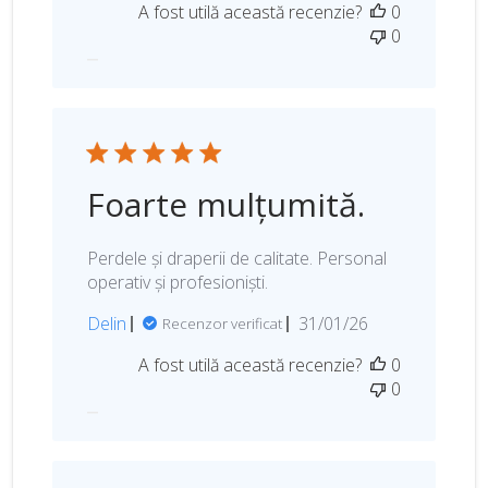
A fost utilă această recenzie?
0
t
0
a
p
u
b
l
i
c
Foarte mulțumită.
ă
r
i
Perdele și draperii de calitate. Personal
i
operativ și profesioniști.
D
Delin
31/01/26
Recenzor verificat
a
A fost utilă această recenzie?
0
t
0
a
p
u
b