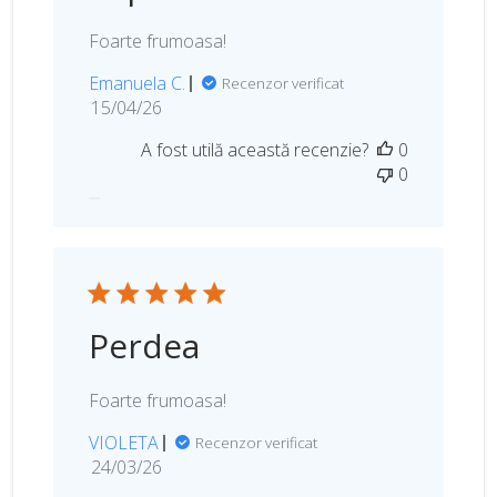
r
i
Foarte frumoasa!
i
Emanuela C.
Recenzor verificat
D
15/04/26
a
A fost utilă această recenzie?
0
t
0
a
p
u
b
l
i
c
Perdea
ă
r
i
Foarte frumoasa!
i
VIOLETA
Recenzor verificat
D
24/03/26
a