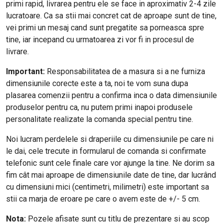
primi rapid, livrarea pentru ele se face in aproximativ 2-4 zile
lucratoare. Ca sa stii mai concret cat de aproape sunt de tine,
vei primi un mesaj cand sunt pregatite sa porneasca spre
tine, iar incepand cu urmatoarea zi vor fi in procesul de
livrare.
Important:
Responsabilitatea de a masura si a ne furniza
dimensiunile corecte este a ta, noi te vom suna dupa
plasarea comenzii pentru a confirma inca o data dimensiunile
produselor pentru ca, nu putem primi inapoi produsele
personalitate realizate la comanda special pentru tine.
Noi lucram perdelele si draperiile cu dimensiunile pe care ni
le dai, cele trecute in formularul de comanda si confirmate
telefonic sunt cele finale care vor ajunge la tine. Ne dorim sa
fim cât mai aproape de dimensiunile date de tine, dar lucrând
cu dimensiuni mici (centimetri, milimetri) este important sa
stii ca marja de eroare pe care o avem este de +/- 5 cm.
Nota:
Pozele afisate sunt cu titlu de prezentare si au scop