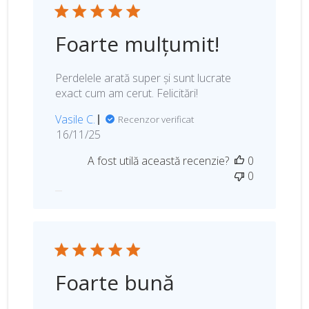
l
i
c
Foarte mulțumit!
ă
r
i
Perdelele arată super și sunt lucrate
i
exact cum am cerut. Felicitări!
Vasile C.
Recenzor verificat
D
16/11/25
a
A fost utilă această recenzie?
0
t
0
a
p
u
b
l
i
c
Foarte bună
ă
r