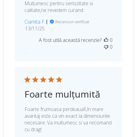
i
Mulțumesc pentru seriozitate si
i
calitate,ne revedem curand.
Ciamita F.
Recenzor verificat
D
13/11/25
a
A fost utilă această recenzie?
0
t
0
a
p
u
b
l
i
c
Foarte mulțumită
ă
r
i
Foarte frumoasa perdeaua!Un mare
i
avantaj este ca vin exact la dimensiunile
necesare. Va multumesc si va recomand
cu drag!