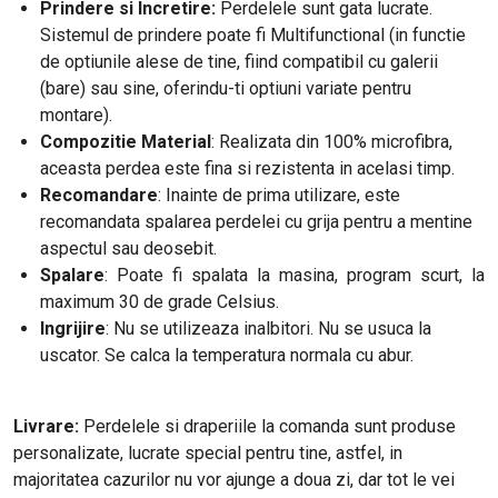
Prindere si Incretire:
Perdelele sunt gata lucrate.
Sistemul de prindere poate fi Multifunctional (in functie
de optiunile alese de tine, fiind compatibil cu galerii
(bare) sau sine, oferindu-ti optiuni variate pentru
montare).
Compozitie Material
: Realizata din 100% microfibra,
aceasta perdea este fina si rezistenta in acelasi timp.
Recomandare
: Inainte de prima utilizare, este
recomandata spalarea perdelei cu grija pentru a mentine
aspectul sau deosebit.
Spalare
: Poate fi spalata la masina, program scurt, la
maximum 30 de grade Celsius.
Ingrijire
: Nu se utilizeaza inalbitori. Nu se usuca la
uscator. Se calca la temperatura normala cu abur.
Livrare:
Perdelele si draperiile la comanda sunt produse
personalizate, lucrate special pentru tine, astfel, in
majoritatea cazurilor nu vor ajunge a doua zi, dar tot le vei