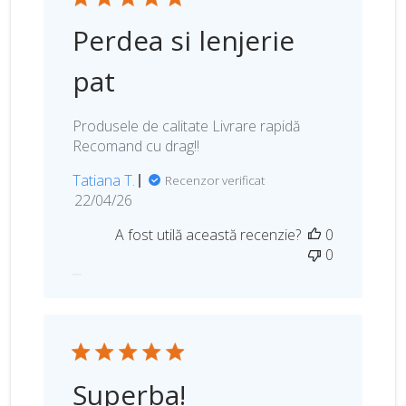
Perdea si lenjerie
pat
Produsele de calitate Livrare rapidă
Recomand cu drag!!
Tatiana T.
Recenzor verificat
D
22/04/26
a
A fost utilă această recenzie?
0
t
0
a
p
u
b
l
i
c
Superba!
ă