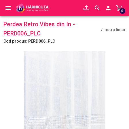
0
Perdea Retro Vibes din In -
/ metru liniar
PERD006_PLC
Cod produs: PERD006_PLC