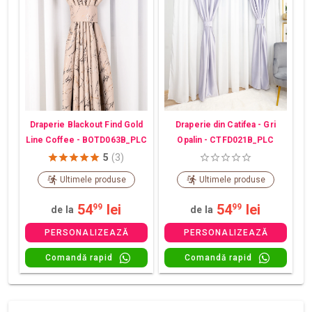
Draperie din Catifea - Gri
Draperie Blackout Find Gold
Opalin - CTFD021B_PLC
Line Coffee - BOTD063B_PLC
5
(3)
Ultimele produse
Ultimele produse
54
lei
54
lei
99
99
de la
de la
PERSONALIZEAZĂ
PERSONALIZEAZĂ
Comandă rapid
Comandă rapid