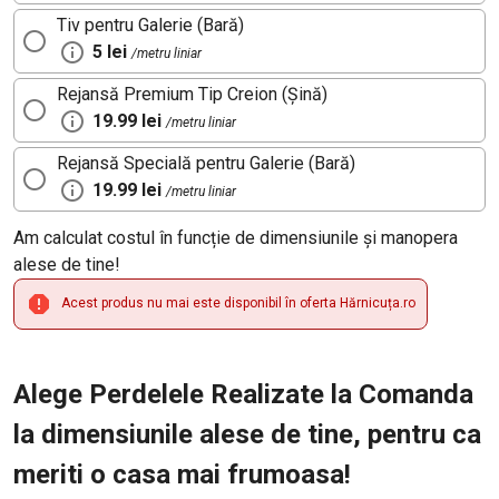
Tiv pentru Galerie (Bară)
5 lei
/metru liniar
Rejansă Premium Tip Creion (Șină)
19.99 lei
/metru liniar
Rejansă Specială pentru Galerie (Bară)
19.99 lei
/metru liniar
Am calculat costul în funcție de dimensiunile și manopera
alese de tine!
Acest produs nu mai este disponibil în oferta Hărnicuța.ro
Alege Perdelele Realizate la Comanda
la dimensiunile alese de tine, pentru ca
meriti o casa mai frumoasa!