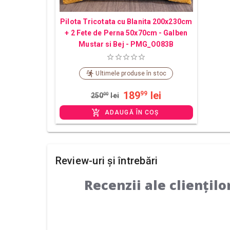
Pilota Tricotata cu Blanita 200x230cm
+ 2 Fete de Perna 50x70cm - Galben
Mustar si Bej - PMG_O083B
Ultimele produse în stoc
189
lei
99
250
00
lei
ADAUGĂ ÎN COȘ
Review-uri și întrebări
Recenzii ale cliențilo