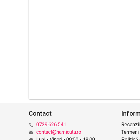
Contact
Inform
0729.626.541
Recenzii
contact@harnicuta.ro
Termeni 
Luni - Vineri • 09:00 - 19:00
Politică