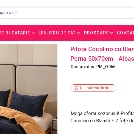
DE BUCATARIE
LENJERII DE PAT
PROSOAPE
COVOA
Pilota Cocolino cu Bla
Perna 50x70cm - Albas
Cod produs: PM_O066
Nu mai este în stoc
Mega oferta sezonului! Profită
Cocolino cu Blaniță + 2 fețe d