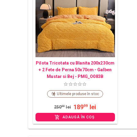
Pilota Tricotata cu Blanita 200x230cm
+ 2 Fete de Perna 50x70cm - Galben
Mustar si Bej - PMG_O083B
Ultimele produse în stoc
189
lei
99
250
00
lei
ADAUGĂ ÎN COȘ