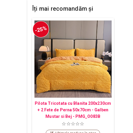
Îți mai recomandăm și
-25%
Pilota Tricotata cu Blanita 200x230cm
+ 2 Fete de Perna 50x70cm - Galben
Mustar si Bej - PMG_O083B