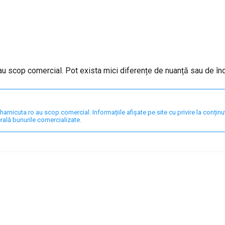
 au scop comercial. Pot exista mici diferențe de nuanță sau de în
nicuta.ro au scop comercial. Informațiile afișate pe site cu privire la conținut,
rală bunurile comercializate.