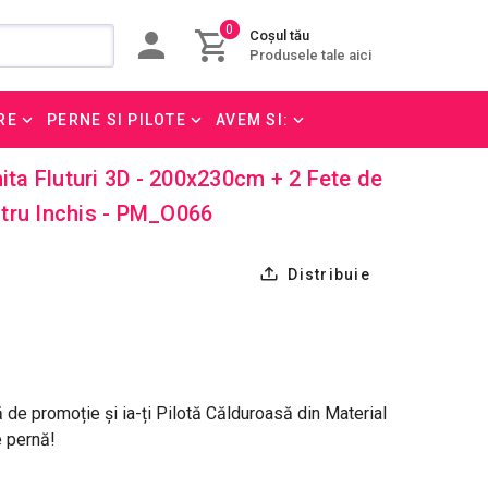
0
Coșul tău
Produsele tale aici
RE
PERNE SI PILOTE
AVEM SI:
nita Fluturi 3D - 200x230cm + 2 Fete de
tru Inchis - PM_O066
Distribuie
 de promoție și ia-ți Pilotă Călduroasă din Material
e pernă!