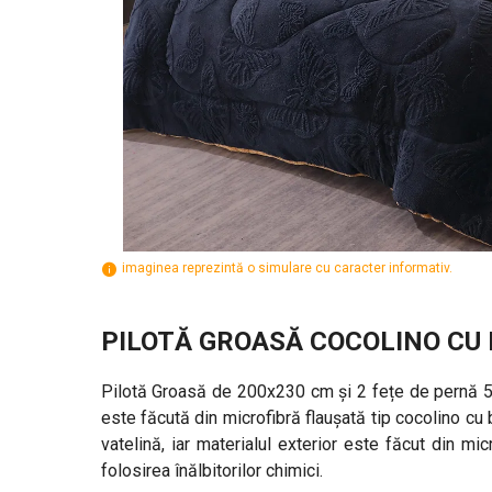
imaginea reprezintă o simulare cu caracter informativ.
PILOTĂ GROASĂ COCOLINO CU B
Pilotă Groasă de 200x230 cm și 2 fețe de pernă 50x
este făcută din microfibră flaușată tip cocolino cu
vatelină, iar materialul exterior este făcut din m
folosirea înălbitorilor chimici.