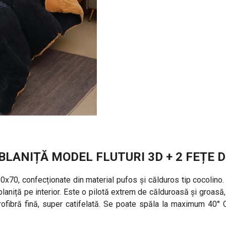
LANIȚĂ MODEL FLUTURI 3D + 2 FEȚE D
70, confecționate din material pufos și călduros tip cocolino. 
 blaniță pe interior. Este o pilotă extrem de călduroasă și groasă
icrofibră fină, super catifelată. Se poate spăla la maximum 40