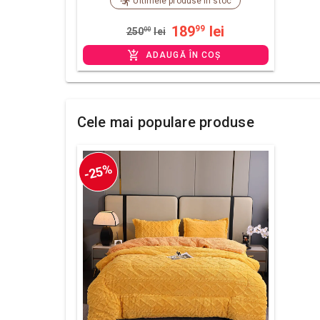
Ultimele produse în stoc
189
lei
99
250
00
lei
ADAUGĂ ÎN COȘ
Cele mai populare produse
-25%