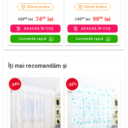
Ultimul produs
Ultimul produs
74
lei
99
lei
99
99
109
48
lei
149
99
lei
ADAUGĂ ÎN COȘ
ADAUGĂ ÎN COȘ
Comandă rapid
Comandă rapid
Îți mai recomandăm și
-34%
-32%