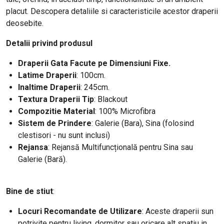
placut. Descopera detaliile si caracteristicile acestor draperii
deosebite.
Detalii privind produsul
Draperii Gata Facute pe Dimensiuni Fixe.
Latime Draperii
: 100cm
.
Inaltime Draperii
: 245cm.
Textura Draperii Tip
: Blackout
Compozitie Material
: 100% Microfibra
Sistem de Prindere
: Galerie (Bara), Sina (folosind
clestisori - nu sunt inclusi)
Rejansa
: Rejansă Multifuncțională pentru Sina sau
Galerie (Bară).
Bine de stiut
:
Locuri Recomandate de Utilizare
: Aceste draperii sun
potrivite pentru living, dormitor sau oricare alt spatiu in