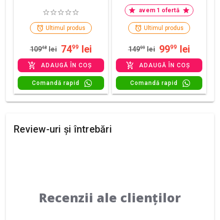
avem 1 ofertă
Ultimul produs
Ultimul produs
74
lei
99
lei
99
99
109
48
lei
149
99
lei
ADAUGĂ ÎN COȘ
ADAUGĂ ÎN COȘ
Comandă rapid
Comandă rapid
Review-uri și întrebări
Recenzii ale clienților