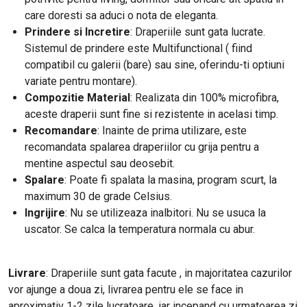
care doresti sa aduci o nota de eleganta.
Prindere si Incretire
: Draperiile sunt gata lucrate.
Sistemul de prindere este Multifunctional ( fiind
compatibil cu galerii (bare) sau sine, oferindu-ti optiuni
variate pentru montare).
Compozitie Material
: Realizata din 100% microfibra,
aceste draperii sunt fine si rezistente in acelasi timp.
Recomandare
: Inainte de prima utilizare, este
recomandata spalarea draperiilor cu grija pentru a
mentine aspectul sau deosebit.
Spalare
: Poate fi spalata la masina, program scurt, la
maximum 30 de grade Celsius.
Ingrijire
: Nu se utilizeaza inalbitori. Nu se usuca la
uscator. Se calca la temperatura normala cu abur.
Livrare
: Draperiile sunt gata facute , in majoritatea cazurilor
vor ajunge a doua zi, livrarea pentru ele se face in
aproximativ 1-2 zile lucratoare, iar incepand cu urmatoarea zi