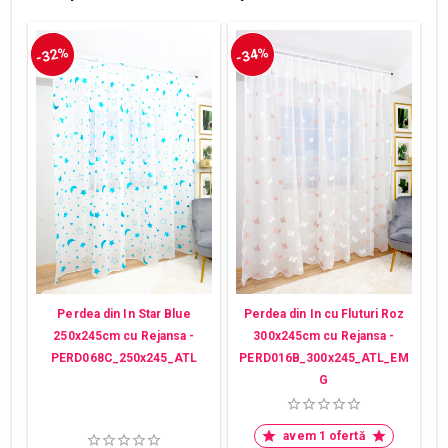
-32%
-34%
Perdea din In Star Blue
Perdea din In cu Fluturi Roz
250x245cm cu Rejansa -
300x245cm cu Rejansa -
PERD068C_250x245_ATL
PERD016B_300x245_ATL_EM
G
avem 1 ofertă