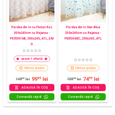
Perdea din In cu Fluturi Roz
Perdea din In Star Blue
300x245cm cu Rejansa -
250x245cm cu Rejansa -
PERD016B_300x245_ATL_EM
PERD068C_250x245_ATL
G
avem 1 ofertă
Ultimul produs
Ultimul produs
99
lei
74
lei
99
99
149
99
lei
109
48
lei
ADAUGĂ ÎN COȘ
ADAUGĂ ÎN COȘ
Comandă rapid
Comandă rapid