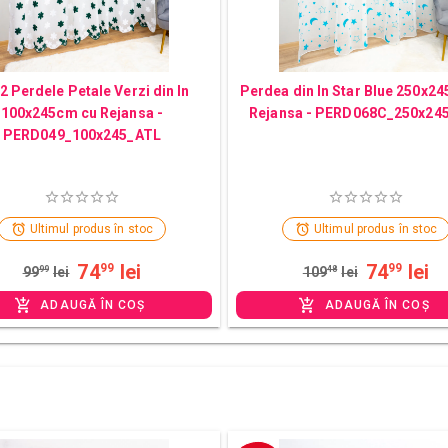
 2 Perdele Petale Verzi din In
Perdea din In Star Blue 250x2
100x245cm cu Rejansa -
Rejansa - PERD068C_250x24
PERD049_100x245_ATL
Ultimul produs în stoc
Ultimul produs în stoc
74
lei
74
lei
99
99
99
99
lei
109
48
lei
ADAUGĂ ÎN COȘ
ADAUGĂ ÎN COȘ