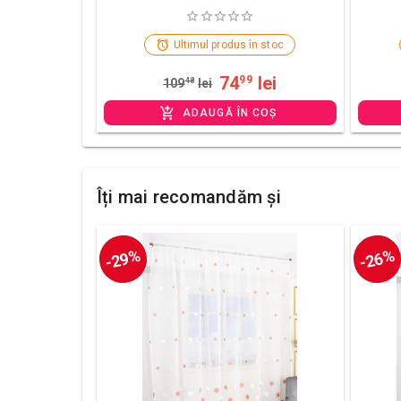
Ultimul produs în stoc
74
lei
99
109
48
lei
ADAUGĂ ÎN COȘ
Îți mai recomandăm și
-29%
-26%