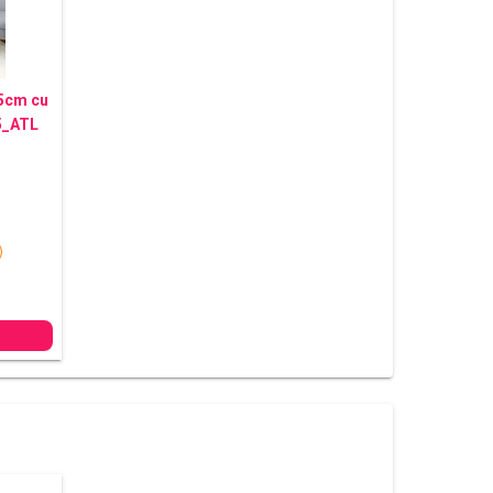
45cm cu
5_ATL