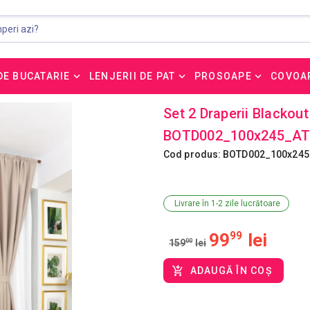
DE BUCATARIE
LENJERII DE PAT
PROSOAPE
COVOA
Set 2 Draperii Blackou
BOTD002_100x245_A
Cod produs: BOTD002_100x24
Livrare în 1-2 zile lucrătoare
99
99
lei
159
00
lei
ADAUGĂ ÎN COȘ