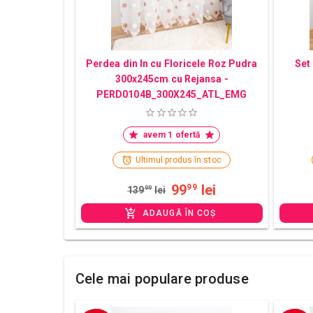
Perdea din In cu Floricele Roz Pudra
Set
300x245cm cu Rejansa -
PERD0104B_300X245_ATL_EMG
avem 1 ofertă
Ultimul produs în stoc
99
lei
99
139
99
lei
ADAUGĂ ÎN COȘ
Cele mai populare produse