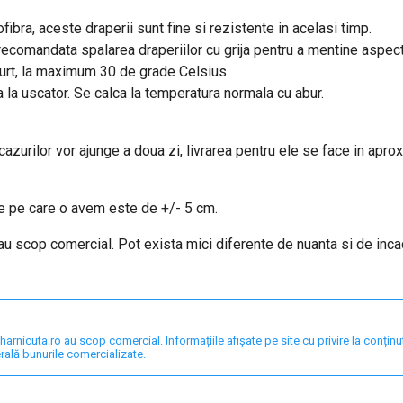
fibra, aceste draperii sunt fine si rezistente in acelasi timp.
e recomandata spalarea draperiilor cu grija pentru a mentine aspec
curt, la maximum 30 de grade Celsius.
a la uscator. Se calca la temperatura normala cu abur.
 cazurilor vor ajunge a doua zi, livrarea pentru ele se face in apro
are pe care o avem este de +/- 5 cm.
 au scop comercial. Pot exista mici diferente de nuanta si de inc
nicuta.ro au scop comercial. Informațiile afișate pe site cu privire la conținut,
rală bunurile comercializate.