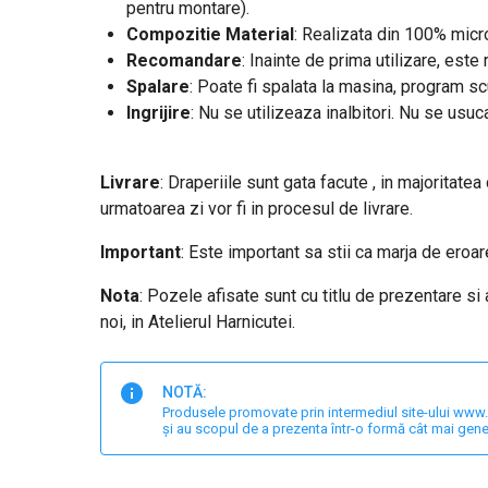
pentru montare).
Compozitie Material
: Realizata din 100% micro
Recomandare
: Inainte de prima utilizare, est
Spalare
: Poate fi spalata la masina, program s
Ingrijire
: Nu se utilizeaza inalbitori. Nu se usuc
Livrare
: Draperiile sunt gata facute , in majoritatea
urmatoarea zi vor fi in procesul de livrare.
Important
: Este important sa stii ca marja de ero
Nota
: Pozele afisate sunt cu titlu de prezentare si
noi, in Atelierul Harnicutei.
NOTĂ:
Produsele promovate prin intermediul site-ului www.har
și au scopul de a prezenta într-o formă cât mai gene