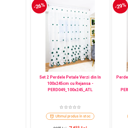
-26%
-29%
Set 2 Perdele Petale Verzi din In
Perdea
100x245cm cu Rejansa -
PERD049_100x245_ATL
PER
Ultimul produs în stoc
99
99