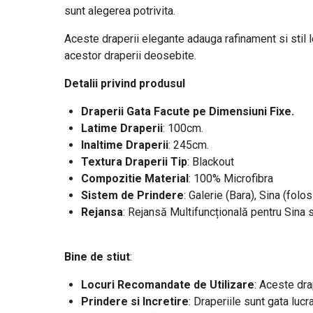
sunt alegerea potrivita.
Aceste draperii elegante adauga rafinament si stil loc
acestor draperii deosebite.
Detalii privind produsul
Draperii Gata Facute pe Dimensiuni Fixe.
Latime Draperii
: 100cm.
Inaltime Draperii
: 245cm.
Textura Draperii Tip
: Blackout
Compozitie Material
: 100% Microfibra
Sistem de Prindere
: Galerie (Bara), Sina (folos
Rejansa
: Rejansă Multifuncțională pentru Sina 
Bine de stiut
:
Locuri Recomandate de Utilizare
: Aceste dra
Prindere si Incretire
: Draperiile sunt gata lucr