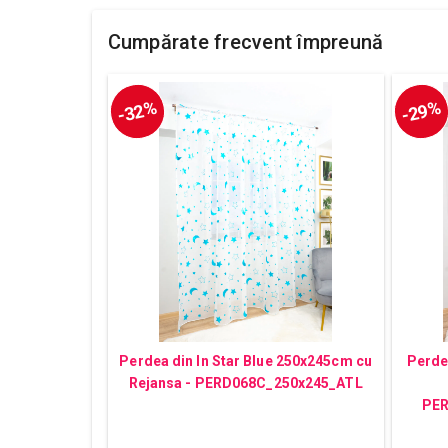
Cumpărate frecvent împreună
-32%
-29%
Perdea din In Star Blue 250x245cm cu
Perdea
Rejansa - PERD068C_250x245_ATL
PER