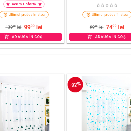
avem 1 ofertă
Ultimul produs în stoc
Ultimul produs în stoc
99
lei
74
lei
99
99
139
99
lei
99
99
lei
ADAUGĂ ÎN COȘ
ADAUGĂ ÎN COȘ
-32%