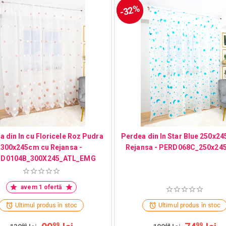
-32%
 din In cu Floricele Roz Pudra
Perdea din In Star Blue 250x2
300x245cm cu Rejansa -
Rejansa - PERD068C_250x24
D0104B_300X245_ATL_EMG
avem 1 ofertă
Ultimul produs în stoc
Ultimul produs în stoc
99
99
99
48