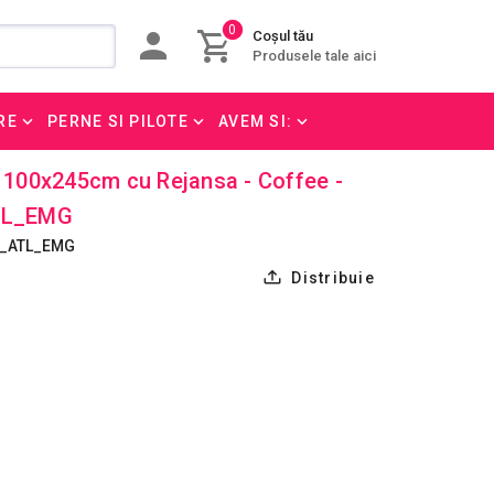
0
Coșul tău
Produsele tale aici
RE
PERNE SI PILOTE
AVEM SI:
t 100x245cm cu Rejansa - Coffee -
TL_EMG
5_ATL_EMG
Distribuie