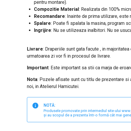
pentru montare).
Compozitie Material
: Realizata din 100% micro
Recomandare
: Inainte de prima utilizare, est
Spalare
: Poate fi spalata la masina, program s
Ingrijire
: Nu se utilizeaza inalbitori. Nu se usuc
Livrare
: Draperiile sunt gata facute , in majoritatea
urmatoarea zi vor fi in procesul de livrare.
Important
: Este important sa stii ca marja de ero
Nota
: Pozele afisate sunt cu titlu de prezentare si
noi, in Atelierul Harnicutei.
NOTĂ:
Produsele promovate prin intermediul site-ului www.har
și au scopul de a prezenta într-o formă cât mai gene