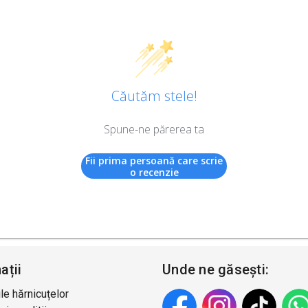
Căutăm stele!
Spune-ne părerea ta
Fii prima persoană care scrie
o recenzie
ații
Unde ne găsești:
le hărnicuțelor