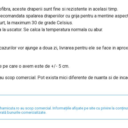
fibra, aceste draperii sunt fine si rezistente in acelasi timp.
e recomandata spalarea draperiilor cu grija pentru a mentine aspec
curt, la maximum 30 de grade Celsius.
a la uscator. Se calca la temperatura normala cu abur.
 cazurilor vor ajunge a doua zi, livrarea pentru ele se face in apro
are pe care o avem este de +/- 5 cm.
 au scop comercial. Pot exista mici diferente de nuanta si de inc
nicuta.ro au scop comercial. Informațiile afișate pe site cu privire la conținut,
rală bunurile comercializate.