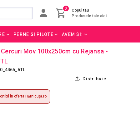
0
Coșul tău
Produsele tale aici
RE
PERNE SI PILOTE
AVEM SI:
t Cercuri Mov 100x250cm cu Rejansa -
ATL
50_4465_ATL
Distribuie
nibil în oferta Hărnicuța.ro