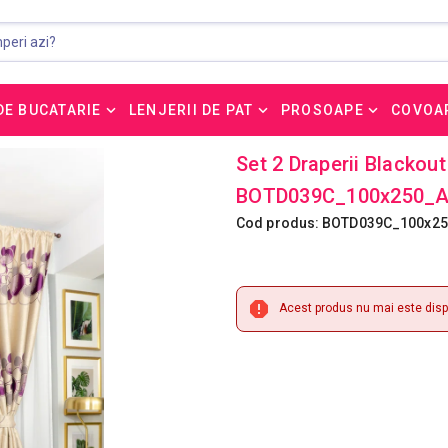
DE BUCATARIE
LENJERII DE PAT
PROSOAPE
COVOA
Set 2 Draperii Blackou
BOTD039C_100x250_
Cod produs: BOTD039C_100x2
Acest produs nu mai este dispo