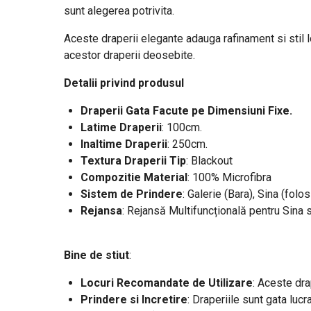
sunt alegerea potrivita.
Aceste draperii elegante adauga rafinament si stil loc
acestor draperii deosebite.
Detalii privind produsul
Draperii Gata Facute pe Dimensiuni Fixe.
Latime Draperii
: 100cm.
Inaltime Draperii
: 250cm.
Textura Draperii Tip
: Blackout
Compozitie Material
: 100% Microfibra
Sistem de Prindere
: Galerie (Bara), Sina (folos
Rejansa
: Rejansă Multifuncțională pentru Sina 
Bine de stiut
:
Locuri Recomandate de Utilizare
: Aceste dra
Prindere si Incretire
: Draperiile sunt gata lucr