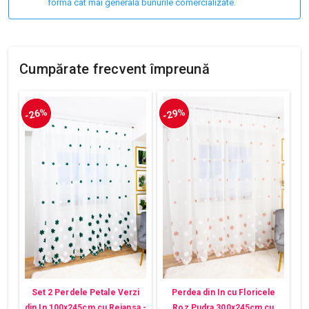
formă cât mai generală bunurile comercializate.
Cumpărate frecvent împreună
-26%
-29%
Set 2 Perdele Petale Verzi
Perdea din In cu Floricele
din In 100x245cm cu Rejansa -
Roz Pudra 300x245cm cu