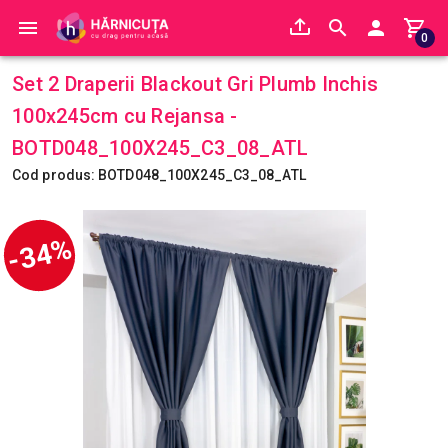
0
Set 2 Draperii Blackout Gri Plumb Inchis
100x245cm cu Rejansa -
BOTD048_100X245_C3_08_ATL
Cod produs: BOTD048_100X245_C3_08_ATL
-34%