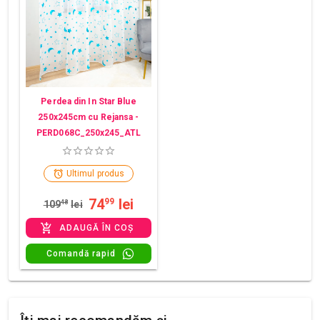
Perdea din In Star Blue
250x245cm cu Rejansa -
PERD068C_250x245_ATL
Ultimul produs
74
lei
99
109
48
lei
ADAUGĂ ÎN COȘ
Comandă rapid