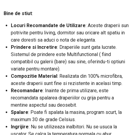
Bine de stiut
:
Locuri Recomandate de Utilizare
: Aceste draperii sun
potrivite pentru living, dormitor sau oricare alt spatiu in
care doresti sa aduci o nota de eleganta.
Prindere si Incretire
: Draperiile sunt gata lucrate.
Sistemul de prindere este Multifunctional ( fiind
compatibil cu galerii (bare) sau sine, oferindu-ti optiuni
variate pentru montare).
Compozitie Material
: Realizata din 100% microfibra,
aceste draperii sunt fine si rezistente in acelasi timp.
Recomandare
: Inainte de prima utilizare, este
recomandata spalarea draperiilor cu grija pentru a
mentine aspectul sau deosebit.
Spalare
: Poate fi spalata la masina, program scurt, la
maximum 30 de grade Celsius.
Ingrijire
: Nu se utilizeaza inalbitori. Nu se usuca la
uscator. Se calca la temperatura normala cu abur.