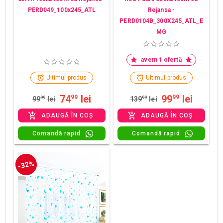
PERD049_100x245_ATL
Rejansa -
PERD0104B_300X245_ATL_E
MG
avem 1 ofertă
Ultimul produs
Ultimul produs
74
lei
99
lei
99
99
99
99
lei
139
99
lei
ADAUGĂ ÎN COȘ
ADAUGĂ ÎN COȘ
Comandă rapid
Comandă rapid
-32%