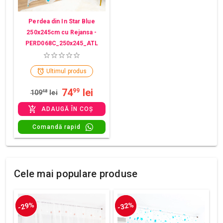
Perdea din In Star Blue
250x245cm cu Rejansa -
PERD068C_250x245_ATL
Ultimul produs
74
lei
99
109
48
lei
ADAUGĂ ÎN COȘ
Comandă rapid
Cele mai populare produse
-29%
-32%