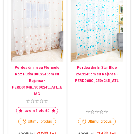
Perdea din In cu Floricele
Perdea din In Star Blue
Roz Pudra 300x245cm cu
250x245cm cu Rejansa -
Rejansa -
PERD068C_250x245_ATL
PERD0104B_300X245_ATL_E
MG
avem 1 ofertă
Ultimul produs
Ultimul produs
99
99
99
48