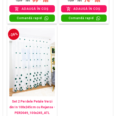
99
lei
74
lei
139
lei
109
lei
ADAUGĂ ÎN COȘ
ADAUGĂ ÎN COȘ
Comandă rapid
Comandă rapid
-26%
Set 2 Perdele Petale Verzi
din In 100x245cm cu Rejansa -
PERD049_100x245_ATL