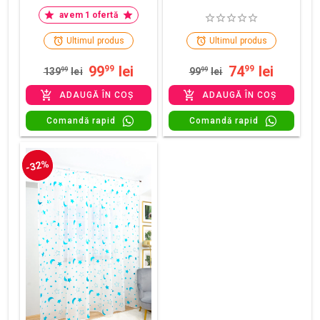
avem 1 ofertă
Ultimul produs
Ultimul produs
99
lei
74
lei
99
99
139
99
lei
99
99
lei
ADAUGĂ ÎN COȘ
ADAUGĂ ÎN COȘ
Comandă rapid
Comandă rapid
-32%