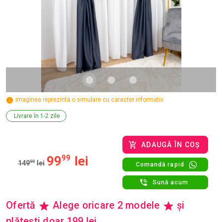
imaginea reprezintă o simulare cu caracter informativ.
Livrare în 1-2 zile
ADAUGĂ ÎN COȘ
99
99
lei
149
99
lei
Comandă rapid
Sună acum
Ofertă
Alege oricare 2 modele
și
plătești doar 199 lei