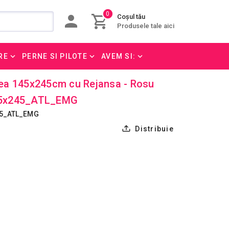
0
Coșul tău
Produsele tale aici
RE
PERNE SI PILOTE
AVEM SI:
ifea 145x245cm cu Rejansa - Rosu
45x245_ATL_EMG
45_ATL_EMG
Distribuie