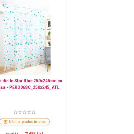
 din In Star Blue 250x245cm cu
nsa - PERD068C_250x245_ATL
Ultimul produs în stoc
99
48