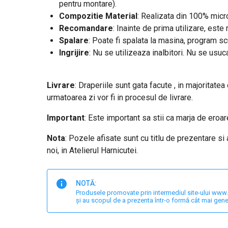
pentru montare).
Compozitie Material
: Realizata din 100% micro
Recomandare
: Inainte de prima utilizare, est
Spalare
: Poate fi spalata la masina, program s
Ingrijire
: Nu se utilizeaza inalbitori. Nu se usuc
Livrare
: Draperiile sunt gata facute , in majoritatea
urmatoarea zi vor fi in procesul de livrare.
Important
: E
ste important sa stii ca marja de eroa
Nota
: Pozele afisate sunt cu titlu de prezentare si
noi, in Atelierul Harnicutei.
NOTĂ:
Produsele promovate prin intermediul site-ului www.har
și au scopul de a prezenta într-o formă cât mai gene