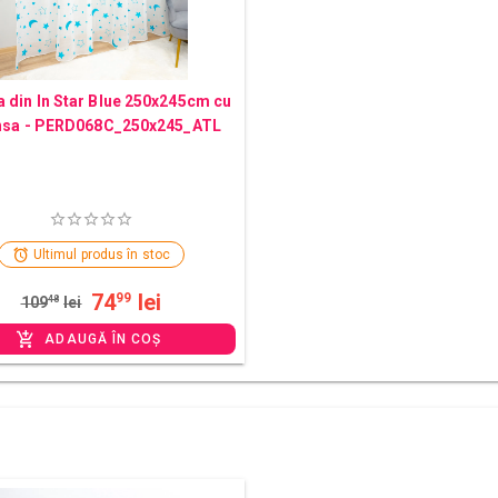
 din In Star Blue 250x245cm cu
nsa - PERD068C_250x245_ATL
Ultimul produs în stoc
74
lei
99
109
48
lei
ADAUGĂ ÎN COȘ