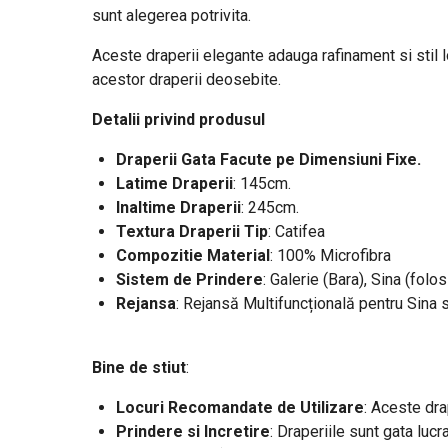
sunt alegerea potrivita.
Aceste draperii elegante adauga rafinament si stil loc
acestor draperii deosebite.
Detalii privind produsul
Draperii Gata Facute pe Dimensiuni Fixe.
Latime Draperii
: 145cm
.
Inaltime Draperii
: 245cm.
Textura Draperii Tip
: Catifea
Compozitie Material
: 100% Microfibra
Sistem de Prindere
: Galerie (Bara), Sina (folos
Rejansa
: Rejansă Multifuncțională pentru Sina 
Bine de stiut
:
Locuri Recomandate de Utilizare
: Aceste dra
Prindere si Incretire
: Draperiile sunt gata lucr