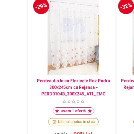
-29%
-32%
Perdea din In cu Floricele Roz Pudra
Perdea
300x245cm cu Rejansa -
Reja
PERD0104B_300X245_ATL_EMG
avem 1 ofertă
Ultimul produs în stoc
99
99