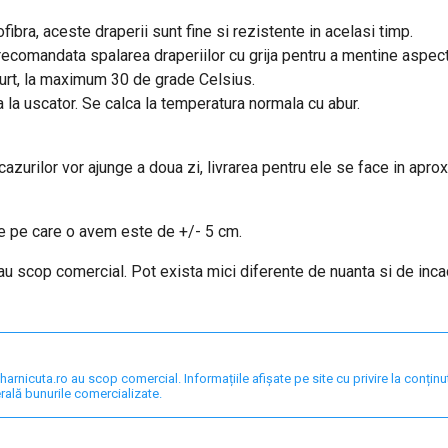
fibra, aceste draperii sunt fine si rezistente in acelasi timp.
e recomandata spalarea draperiilor cu grija pentru a mentine aspec
curt, la maximum 30 de grade Celsius.
a la uscator. Se calca la temperatura normala cu abur.
 cazurilor vor ajunge a doua zi, livrarea pentru ele se face in apro
re pe care o avem este de +/- 5 cm.
 au scop comercial. Pot exista mici diferente de nuanta si de inc
nicuta.ro au scop comercial. Informațiile afișate pe site cu privire la conținut,
rală bunurile comercializate.