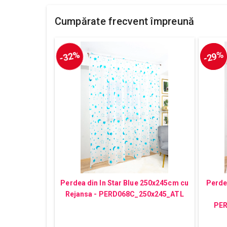
Cumpărate frecvent împreună
-32%
-29%
Perdea din In Star Blue 250x245cm cu
Perdea
Rejansa - PERD068C_250x245_ATL
PER