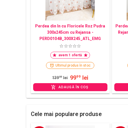
Perdea din In cu Floricele Roz Pudra
Perdea
300x245cm cu Rejansa -
Reja
PERD0104B_300X245_ATL_EMG
avem 1 ofertă
Ultimul produs în stoc
99
lei
99
139
99
lei
ADAUGĂ ÎN COȘ
Cele mai populare produse