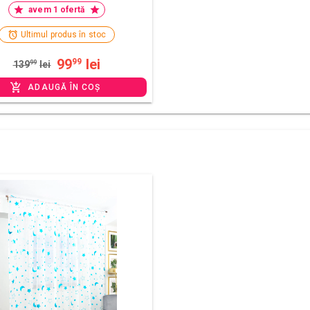
avem 1 ofertă
Ultimul produs în stoc
99
lei
99
139
99
lei
ADAUGĂ ÎN COȘ