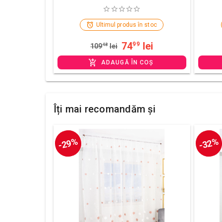
Ultimul produs în stoc
74
lei
99
109
48
lei
ADAUGĂ ÎN COȘ
Îți mai recomandăm și
-29%
-32%