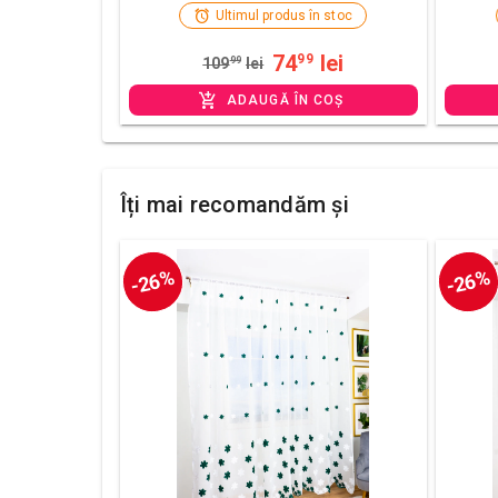
Ultimul produs în stoc
74
lei
99
109
99
lei
ADAUGĂ ÎN COȘ
Îți mai recomandăm și
-26%
-26%