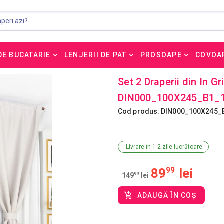
DE BUCATARIE
LENJERII DE PAT
PROSOAPE
COVOA
Set 2 Draperii din In G
DIN000_100X245_B1_
Cod produs: DIN000_100X245_
Livrare în 1-2 zile lucrătoare
89
99
lei
149
99
lei
ADAUGĂ ÎN COȘ