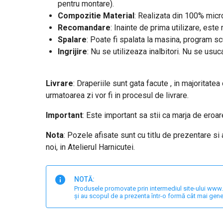
pentru montare).
Compozitie Material
: Realizata din 100% micro
Recomandare
: Inainte de prima utilizare, est
Spalare
: Poate fi spalata la masina, program s
Ingrijire
: Nu se utilizeaza inalbitori. Nu se usuc
Livrare
: Draperiile sunt gata facute , in majoritatea
urmatoarea zi vor fi in procesul de livrare.
Important
: Este important sa stii ca marja de ero
Nota
: Pozele afisate sunt cu titlu de prezentare si
noi, in Atelierul Harnicutei.
NOTĂ:
Produsele promovate prin intermediul site-ului www.har
și au scopul de a prezenta într-o formă cât mai gene