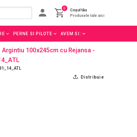
0
Coșul tău
Produsele tale aici
RE
PERNE SI PILOTE
AVEM SI:
ri Argintiu 100x245cm cu Rejansa -
14_ATL
B1_14_ATL
Distribuie