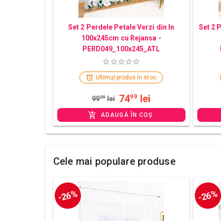
Set 2 Perdele Petale Verzi din In
Set 2 
100x245cm cu Rejansa -
PERD049_100x245_ATL
Ultimul produs în stoc
74
lei
99
99
99
lei
ADAUGĂ ÎN COȘ
Cele mai populare produse
-26%
-26%