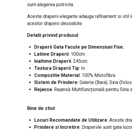
sunt alegerea potrivita.
Aceste draperii elegante adauga rafinament si stil loc
acestor draperii deosebite.
Detalii privind produsul
Draperii Gata Facute pe Dimensiuni Fixe.
Latime Draperii
: 100cm.
Inaltime Draperii
: 245cm.
Textura Draperii Tip
: In
Compozitie Material
: 100% Microfibra
Sistem de Prindere
: Galerie (Bara), Sina (folos
Rejansa
: Rejansă Multifuncțională pentru Sina 
Bine de stiut
:
Locuri Recomandate de Utilizare
: Aceste dra
Prindere si Incretire
: Draperiile sunt gata lucr