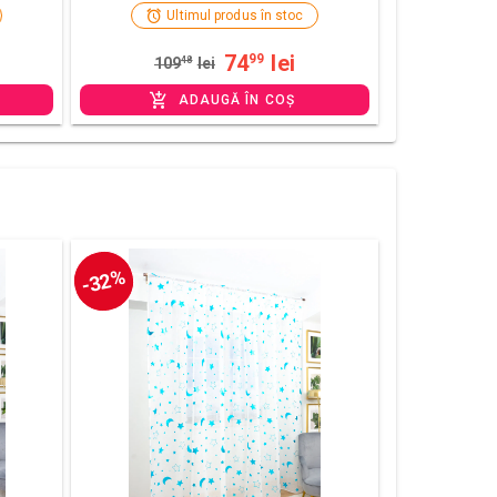
Ultimul produs în stoc
74
lei
99
109
48
lei
ADAUGĂ ÎN COȘ
-32%