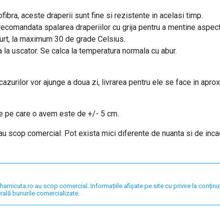
fibra, aceste draperii sunt fine si rezistente in acelasi timp.
e recomandata spalarea draperiilor cu grija pentru a mentine aspec
curt, la maximum 30 de grade Celsius.
a la uscator. Se calca la temperatura normala cu abur.
 cazurilor vor ajunge a doua zi, livrarea pentru ele se face in apro
are pe care o avem este de +/- 5 cm.
 au scop comercial. Pot exista mici diferente de nuanta si de inc
nicuta.ro au scop comercial. Informațiile afișate pe site cu privire la conținut,
rală bunurile comercializate.