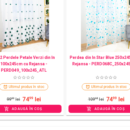
 2 Perdele Petale Verzi din In
Perdea din In Star Blue 250x2
100x245cm cu Rejansa -
Rejansa - PERD068C_250x24
PERD049_100x245_ATL
Ultimul produs în stoc
Ultimul produs în stoc
74
lei
74
lei
99
99
99
99
lei
109
48
lei
ADAUGĂ ÎN COȘ
ADAUGĂ ÎN COȘ