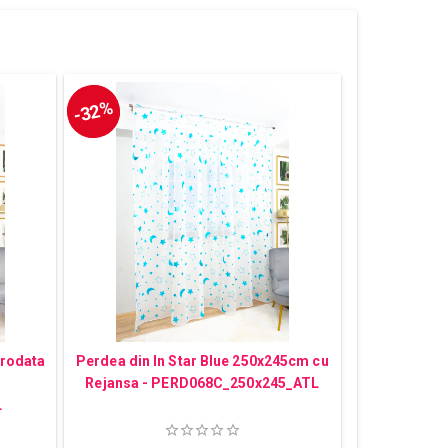
-32%
Brodata
Perdea din In Star Blue 250x245cm cu
Rejansa - PERD068C_250x245_ATL
L