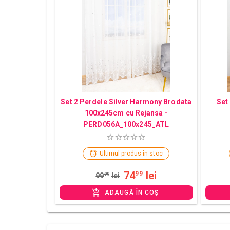
Set 2 Perdele Silver Harmony Brodata
Set
100x245cm cu Rejansa -
PERD056A_100x245_ATL
Ultimul produs în stoc
74
lei
99
99
99
lei
ADAUGĂ ÎN COȘ