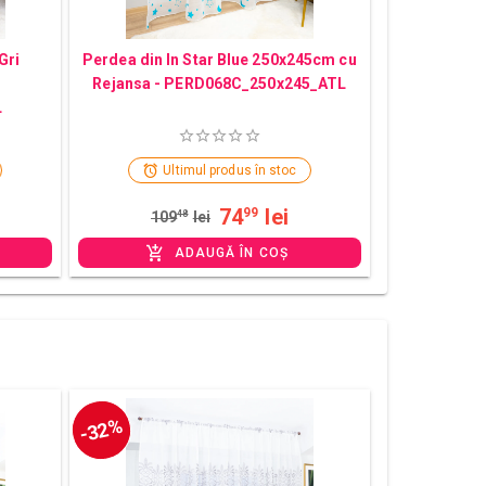
Gri
Perdea din In Star Blue 250x245cm cu
Rejansa - PERD068C_250x245_ATL
L
Ultimul produs în stoc
74
lei
99
109
48
lei
ADAUGĂ ÎN COȘ
-32%