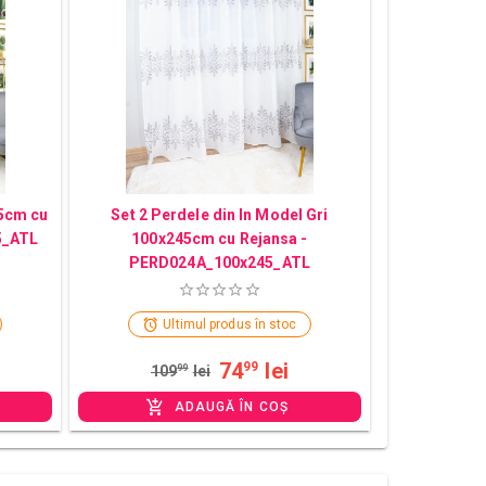
45cm cu
Set 2 Perdele din In Model Gri
5_ATL
100x245cm cu Rejansa -
PERD024A_100x245_ATL
Ultimul produs în stoc
74
lei
99
109
99
lei
ADAUGĂ ÎN COȘ