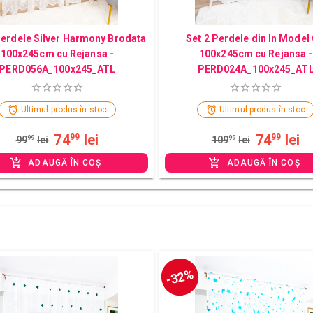
Perdele Silver Harmony Brodata
Set 2 Perdele din In Model 
100x245cm cu Rejansa -
100x245cm cu Rejansa -
PERD056A_100x245_ATL
PERD024A_100x245_AT
Ultimul produs în stoc
Ultimul produs în stoc
74
lei
74
lei
99
99
99
99
lei
109
99
lei
ADAUGĂ ÎN COȘ
ADAUGĂ ÎN COȘ
-32%