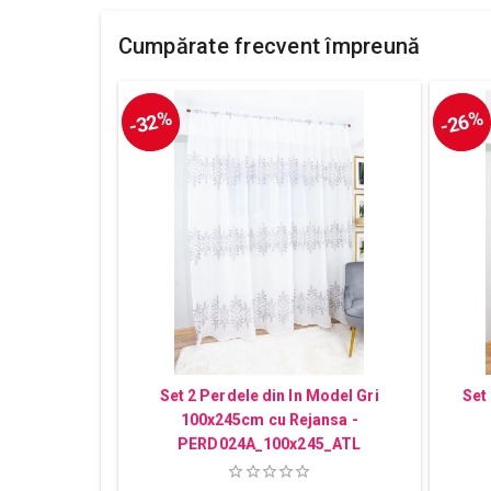
Cumpărate frecvent împreună
-32%
-26%
Set 2 Perdele din In Model Gri
Set
100x245cm cu Rejansa -
PERD024A_100x245_ATL