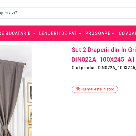
DE BUCATARIE
LENJERII DE PAT
PROSOAPE
COVOA
Set 2 Draperii din In G
DIN022A_100X245_A1
Cod produs: DIN022A_100X245
Nu mai este în stoc