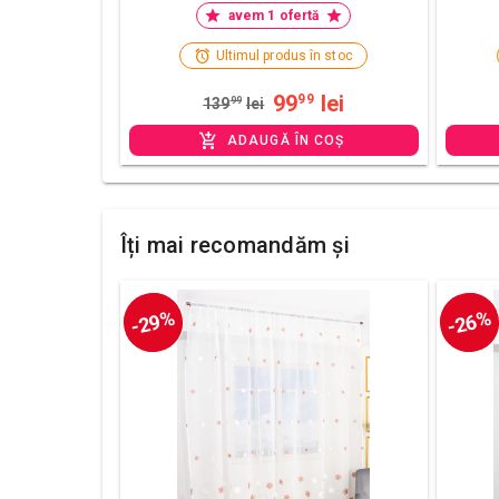
avem 1 ofertă
Ultimul produs în stoc
99
lei
99
139
99
lei
ADAUGĂ ÎN COȘ
Îți mai recomandăm și
-29%
-26%