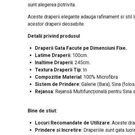
sunt alegerea potrivita.
Aceste draperii elegante adauga rafinament si stil loc
acestor draperii deosebite.
Detalii privind produsul
Draperii Gata Facute pe Dimensiuni Fixe.
Latime Draperii
: 100cm.
Inaltime Draperii
: 245cm.
Textura Draperii Tip
: In
Compozitie Material
: 100% Microfibra
Sistem de Prindere
: Galerie (Bara), Sina (folos
Rejansa
: Rejansă Multifuncțională pentru Sina 
Bine de stiut
:
Locuri Recomandate de Utilizare
: Aceste dra
Prindere si Incretire
: Draperiile sunt gata lucr