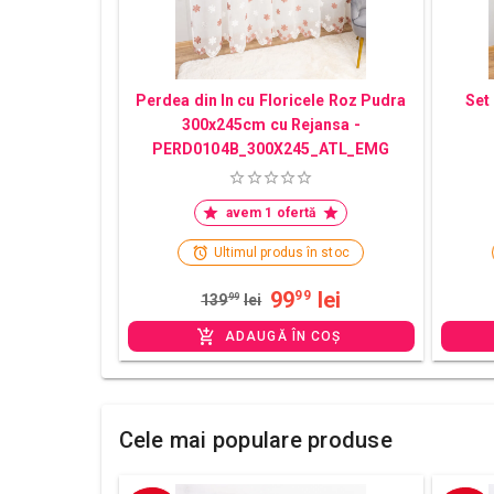
Perdea din In cu Floricele Roz Pudra
Set
300x245cm cu Rejansa -
PERD0104B_300X245_ATL_EMG
avem 1 ofertă
Ultimul produs în stoc
99
lei
99
139
99
lei
ADAUGĂ ÎN COȘ
Cele mai populare produse