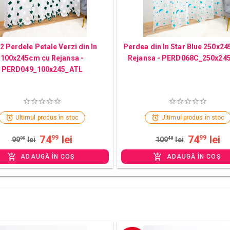
 2 Perdele Petale Verzi din In
Perdea din In Star Blue 250x2
100x245cm cu Rejansa -
Rejansa - PERD068C_250x24
PERD049_100x245_ATL
Ultimul produs în stoc
Ultimul produs în stoc
74
lei
74
lei
99
99
99
99
lei
109
48
lei
ADAUGĂ ÎN COȘ
ADAUGĂ ÎN COȘ