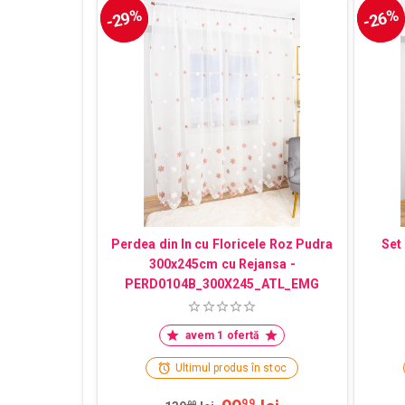
-29%
-26%
Perdea din In cu Floricele Roz Pudra
Set
300x245cm cu Rejansa -
PERD0104B_300X245_ATL_EMG
avem 1 ofertă
Ultimul produs în stoc
99
99