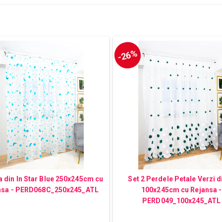
-26%
 din In Star Blue 250x245cm cu
Set 2 Perdele Petale Verzi di
nsa - PERD068C_250x245_ATL
100x245cm cu Rejansa -
PERD049_100x245_ATL