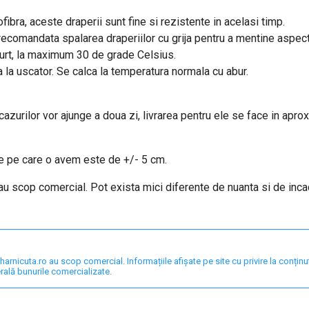
fibra, aceste draperii sunt fine si rezistente in acelasi timp.
e recomandata spalarea draperiilor cu grija pentru a mentine aspec
curt, la maximum 30 de grade Celsius.
a la uscator. Se calca la temperatura normala cu abur.
 cazurilor vor ajunge a doua zi, livrarea pentru ele se face in apro
are pe care o avem este de +/- 5 cm.
 au scop comercial. Pot exista mici diferente de nuanta si de inc
nicuta.ro au scop comercial. Informațiile afișate pe site cu privire la conținut,
rală bunurile comercializate.