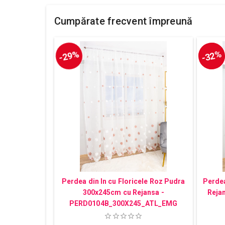
Cumpărate frecvent împreună
-29%
-32%
Perdea din In cu Floricele Roz Pudra
Perdea
300x245cm cu Rejansa -
Reja
PERD0104B_300X245_ATL_EMG