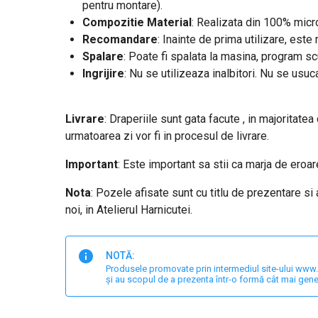
pentru montare).
Compozitie Material
: Realizata din 100% micro
Recomandare
: Inainte de prima utilizare, est
Spalare
: Poate fi spalata la masina, program s
Ingrijire
: Nu se utilizeaza inalbitori. Nu se usuc
Livrare
: Draperiile sunt gata facute , in majoritatea
urmatoarea zi vor fi in procesul de livrare.
Important
: Este important sa stii ca marja de ero
Nota
: Pozele afisate sunt cu titlu de prezentare si
noi, in Atelierul Harnicutei.
NOTĂ:
Produsele promovate prin intermediul site-ului www.har
și au scopul de a prezenta într-o formă cât mai gene