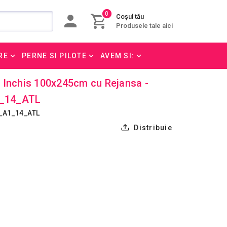
0
Coșul tău
Produsele tale aici
RE
PERNE SI PILOTE
AVEM SI:
ri Inchis 100x245cm cu Rejansa -
_14_ATL
_A1_14_ATL
Distribuie