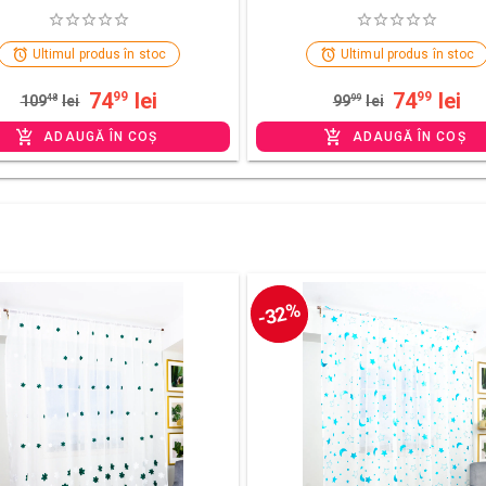
Ultimul produs în stoc
Ultimul produs în stoc
74
lei
74
lei
99
99
109
48
lei
99
99
lei
ADAUGĂ ÎN COȘ
ADAUGĂ ÎN COȘ
-32%