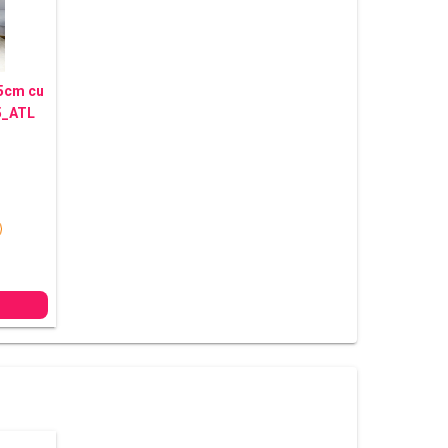
45cm cu
5_ATL