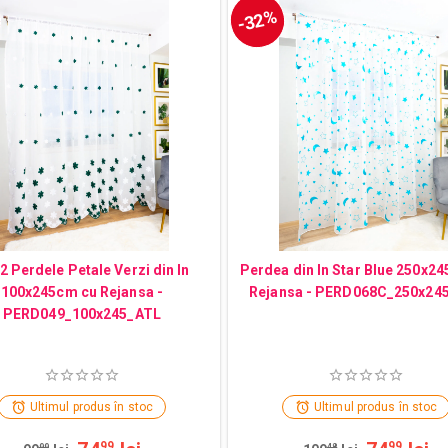
-32%
 2 Perdele Petale Verzi din In
Perdea din In Star Blue 250x2
100x245cm cu Rejansa -
Rejansa - PERD068C_250x24
PERD049_100x245_ATL
Ultimul produs în stoc
Ultimul produs în stoc
99
99
99
48