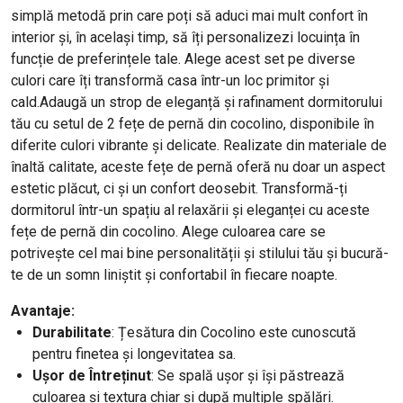
simplă metodă prin care poți să aduci mai mult confort în
interior și, în același timp, să îți personalizezi locuința în
funcție de preferințele tale. Alege acest set pe diverse
culori care îți transformă casa într-un loc primitor și
cald.Adaugă un strop de eleganță și rafinament dormitorului
tău cu setul de 2 fețe de pernă din cocolino, disponibile în
diferite culori vibrante și delicate. Realizate din materiale de
înaltă calitate, aceste fețe de pernă oferă nu doar un aspect
estetic plăcut, ci și un confort deosebit. Transformă-ți
dormitorul într-un spațiu al relaxării și eleganței cu aceste
fețe de pernă din cocolino. Alege culoarea care se
potrivește cel mai bine personalității și stilului tău și bucură-
te de un somn liniștit și confortabil în fiecare noapte.
Avantaje:
Durabilitate
: Țesătura din Cocolino este cunoscută
pentru finetea și longevitatea sa.
Ușor de Întreținut
: Se spală ușor și își păstrează
culoarea și textura chiar și după multiple spălări.