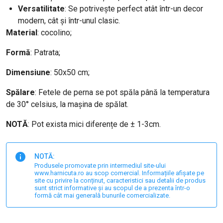
Versatilitate
: Se potrivește perfect atât într-un decor
modern, cât și într-unul clasic.
Material
: cocolino;
Formă
: Patrata;
Dimensiune
: 50x50 cm;
Spălare
: Fetele de perna se pot spăla până la temperatura
de 30° celsius, la mașina de spălat.
NOTĂ
: Pot exista mici diferențe de ± 1-3cm.
NOTĂ:
Produsele promovate prin intermediul site-ului
www.harnicuta.ro au scop comercial. Informațiile afișate pe
site cu privire la conținut, caracteristici sau detalii de produs
sunt strict informative și au scopul de a prezenta într-o
formă cât mai generală bunurile comercializate.