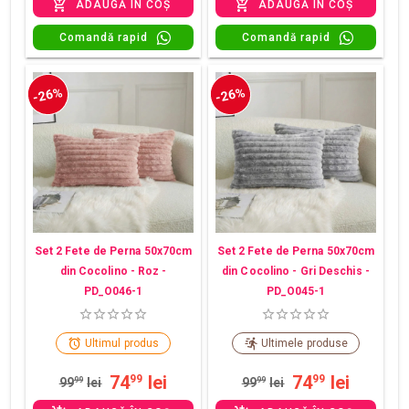
ADAUGĂ ÎN COȘ
ADAUGĂ ÎN COȘ
Comandă rapid
Comandă rapid
-26%
-26%
Set 2 Fete de Perna 50x70cm
Set 2 Fete de Perna 50x70cm
din Cocolino - Roz -
din Cocolino - Gri Deschis -
PD_O046-1
PD_O045-1
Ultimul produs
Ultimele produse
74
lei
74
lei
99
99
99
99
lei
99
99
lei