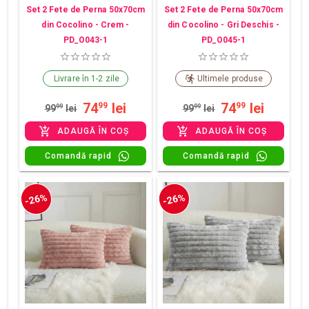
Set 2 Fete de Perna 50x70cm
Set 2 Fete de Perna 50x70cm
din Cocolino - Crem -
din Cocolino - Gri Deschis -
PD_O043-1
PD_O045-1
Livrare în 1-2 zile
Ultimele produse
74
lei
74
lei
99
99
99
99
lei
99
99
lei
ADAUGĂ ÎN COȘ
ADAUGĂ ÎN COȘ
Comandă rapid
Comandă rapid
-26%
-26%