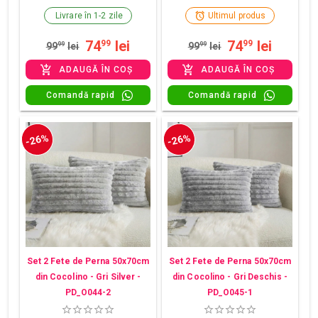
Livrare în 1-2 zile
Ultimul produs
74
lei
74
lei
99
99
99
99
lei
99
99
lei
ADAUGĂ ÎN COȘ
ADAUGĂ ÎN COȘ
Comandă rapid
Comandă rapid
-26%
-26%
Set 2 Fete de Perna 50x70cm
Set 2 Fete de Perna 50x70cm
din Cocolino - Gri Silver -
din Cocolino - Gri Deschis -
PD_O044-2
PD_O045-1