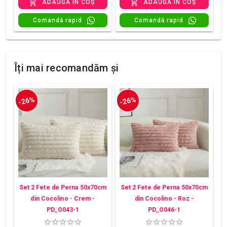
ADAUGĂ ÎN COȘ
ADAUGĂ ÎN COȘ
Comandă rapid
Comandă rapid
Îți mai recomandăm și
-26%
-26%
Set 2 Fete de Perna 50x70cm
Set 2 Fete de Perna 50x70cm
din Cocolino - Crem -
din Cocolino - Roz -
PD_O043-1
PD_O046-1