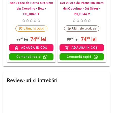
Set 2 Fete de Perna 50x70cm
Set 2 Fete de Perna 50x70cm
din Cocolino - Roz -
din Cocolino - Gri Silver -
PD_O046-1
PD_O044-2
Ultimul produs
Ultimele produse
74
lei
74
lei
99
99
99
99
lei
99
99
lei
ADAUGĂ ÎN COȘ
ADAUGĂ ÎN COȘ
Comandă rapid
Comandă rapid
Review-uri și întrebări