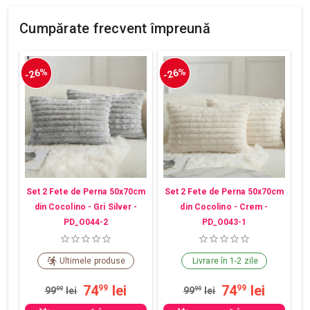
Cumpărate frecvent împreună
-26%
-26%
Set 2 Fete de Perna 50x70cm
Set 2 Fete de Perna 50x70cm
din Cocolino - Gri Silver -
din Cocolino - Crem -
PD_O044-2
PD_O043-1
Ultimele produse
Livrare în 1-2 zile
74
lei
74
lei
99
99
99
99
lei
99
99
lei