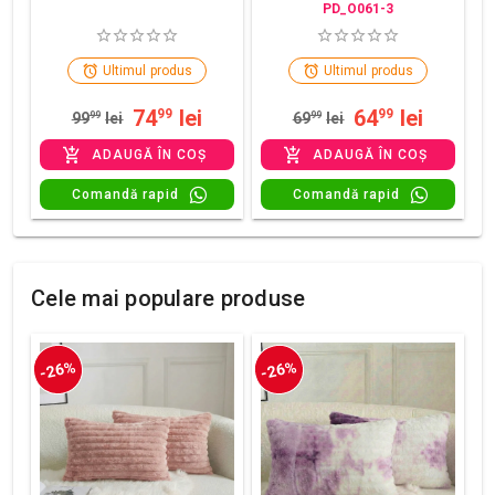
PD_O061-3
Ultimul produs
Ultimul produs
74
lei
64
lei
99
99
99
99
lei
69
99
lei
ADAUGĂ ÎN COȘ
ADAUGĂ ÎN COȘ
Comandă rapid
Comandă rapid
Cele mai populare produse
-26%
-26%