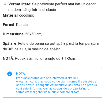
Versatilitate
: Se potrivește perfect atât într-un decor
modern, cât și într-unul clasic.
Material
: cocolino;
Formă
: Patrata;
Dimensiune
: 50x50 cm;
Spălare
: Fetele de perna se pot spăla până la temperatura
de 30° celsius, la mașina de spălat.
NOTĂ
: Pot exista mici diferențe de ± 1-3cm.
NOTĂ:
Produsele promovate prin intermediul site-ului
www.harnicuta.ro au scop comercial. Informațiile afișate pe
site cu privire la conținut, caracteristici sau detalii de produs
sunt strict informative și au scopul de a prezenta într-o
formă cât mai generală bunurile comercializate.