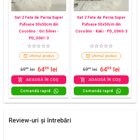
Set 2 Fete de Perna Super
Set 2 Fete de Perna Super
Pufoase 50x50cm din
Pufoase 50x50cm din
Cocolino - Gri Silver -
Cocolino - Kaki - PD_O060-3
PD_O061-3
Ultimul produs
Ultimul produs
64
lei
64
lei
99
99
69
99
lei
69
99
lei
ADAUGĂ ÎN COȘ
ADAUGĂ ÎN COȘ
Comandă rapid
Comandă rapid
Review-uri și întrebări