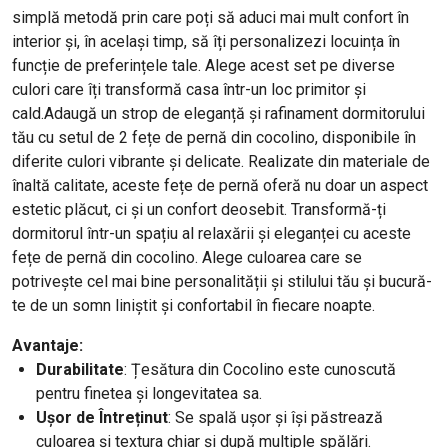
simplă metodă prin care poți să aduci mai mult confort în
interior și, în același timp, să îți personalizezi locuința în
funcție de preferințele tale. Alege acest set pe diverse
culori care îți transformă casa într-un loc primitor și
cald.Adaugă un strop de eleganță și rafinament dormitorului
tău cu setul de 2 fețe de pernă din cocolino, disponibile în
diferite culori vibrante și delicate. Realizate din materiale de
înaltă calitate, aceste fețe de pernă oferă nu doar un aspect
estetic plăcut, ci și un confort deosebit. Transformă-ți
dormitorul într-un spațiu al relaxării și eleganței cu aceste
fețe de pernă din cocolino. Alege culoarea care se
potrivește cel mai bine personalității și stilului tău și bucură-
te de un somn liniștit și confortabil în fiecare noapte.
Avantaje:
Durabilitate
: Țesătura din Cocolino este cunoscută
pentru finetea și longevitatea sa.
Ușor de Întreținut
: Se spală ușor și își păstrează
culoarea și textura chiar și după multiple spălări.