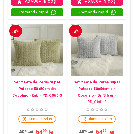
ADAUGĂ ÎN COȘ
ADAUGĂ ÎN COȘ
Comandă rapid
Comandă rapid
-8%
-8%
Set 2 Fete de Perna Super
Set 2 Fete de Perna Super
Pufoase 50x50cm din
Pufoase 50x50cm din
Cocolino - Kaki - PD_O060-3
Cocolino - Gri Silver -
PD_O061-3
Ultimul produs
Ultimul produs
64
lei
64
lei
99
99
69
99
lei
69
99
lei