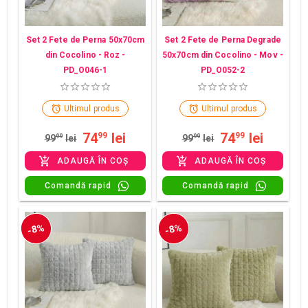
Set 2 Fete de Perna 50x70cm
Set 2 Fete de Perna Degrade
din Cocolino - Roz -
50x70cm din Cocolino - Mov -
PD_O046-1
PD_O052-2
Ultimul produs
Ultimul produs
74
lei
74
lei
99
99
99
99
lei
99
99
lei
ADAUGĂ ÎN COȘ
ADAUGĂ ÎN COȘ
Comandă rapid
Comandă rapid
-8%
-8%