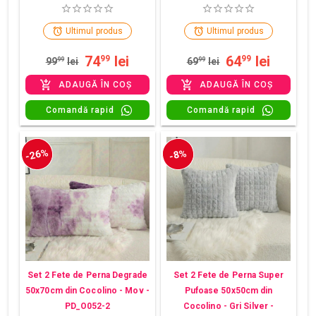
Ultimul produs
Ultimul produs
74
lei
64
lei
99
99
99
99
lei
69
99
lei
ADAUGĂ ÎN COȘ
ADAUGĂ ÎN COȘ
Comandă rapid
Comandă rapid
-26%
-8%
Set 2 Fete de Perna Degrade
Set 2 Fete de Perna Super
50x70cm din Cocolino - Mov -
Pufoase 50x50cm din
PD_O052-2
Cocolino - Gri Silver -