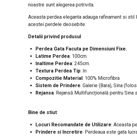
noastre sunt alegerea potrivita.
Aceasta perdea eleganta adauga rafinament si stil loc
acestei perdele deosebite.
Detalii privind produsul
Perdea Gata Facuta pe Dimensiuni Fixe.
Latime Perdea
: 100cm.
Inaltime Perdea
: 245cm.
Textura Perdea Tip
: In
Compozitie Material
: 100% Microfibra
Sistem de Prindere
: Galerie (Bara), Sina (folos
Rejansa
: Rejansă Multifuncțională pentru Sina 
Bine de stiut
:
Locuri Recomandate de Utilizare
: Aceasta pe
Prindere si Incretire
: Perdeaua este gata lucra