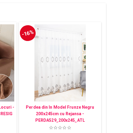
-16%
Locuri -
Perdea din In Model Frunze Negru
3RESIG
200x245cm cu Rejansa -
PERDA529_200x245_ATL