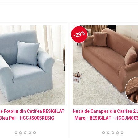
-29%
e Fotoliu din Catifea RESIGILAT
Husa de Canapea din Catifea 2 
 Bleu Pal - HCCJS005RESIG
Maro - RESIGILAT - HCCJM00