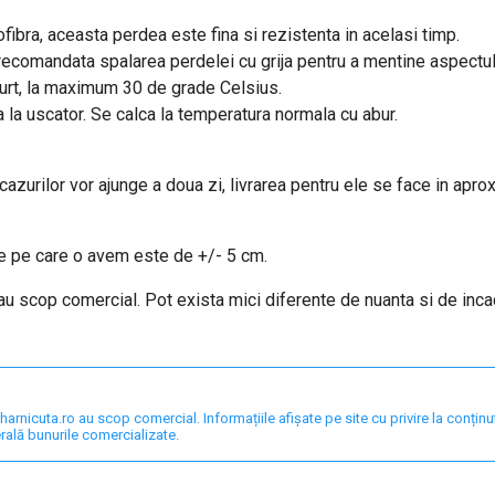
fibra, aceasta perdea este fina si rezistenta in acelasi timp.
e recomandata spalarea perdelei cu grija pentru a mentine aspectu
curt, la maximum 30 de grade Celsius.
a la uscator. Se calca la temperatura normala cu abur.
 cazurilor vor ajunge a doua zi, livrarea pentru ele se face in apro
are pe care o avem este de +/- 5 cm.
 au scop comercial. Pot exista mici diferente de nuanta si de inc
nicuta.ro au scop comercial. Informațiile afișate pe site cu privire la conținut,
rală bunurile comercializate.