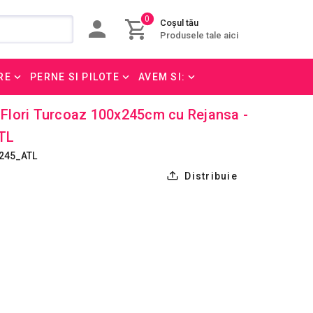
0
Coșul tău
Produsele tale aici
RE
PERNE SI PILOTE
AVEM SI:
u Flori Turcoaz 100x245cm cu Rejansa -
TL
245_ATL
Distribuie