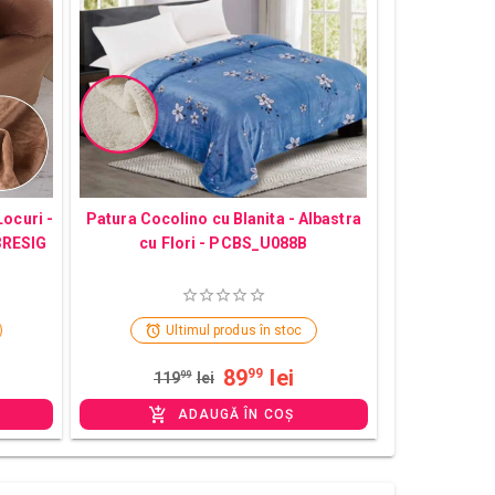
Locuri -
Patura Cocolino cu Blanita - Albastra
3RESIG
cu Flori - PCBS_U088B
Ultimul produs în stoc
89
lei
99
119
99
lei
ADAUGĂ ÎN COȘ