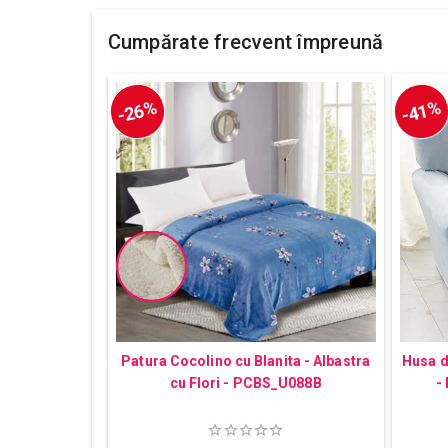
Cumpărate frecvent împreună
-26%
-41%
Patura Cocolino cu Blanita - Albastra
Husa d
cu Flori - PCBS_U088B
-