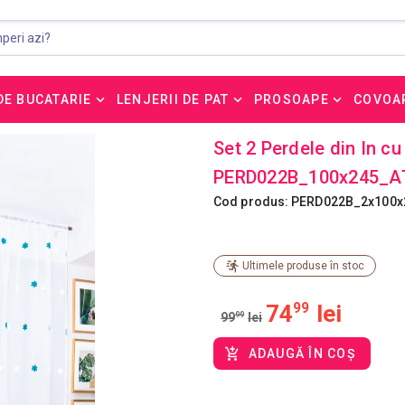
DE BUCATARIE
LENJERII DE PAT
PROSOAPE
COVOA
Set 2 Perdele din In c
PERD022B_100x245_A
Cod produs: PERD022B_2x100x
Ultimele produse în stoc
74
99
lei
99
99
lei
ADAUGĂ ÎN COȘ