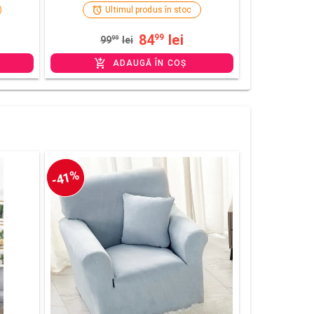
Ultimul produs în stoc
84
lei
99
99
99
lei
ADAUGĂ ÎN COȘ
-41%