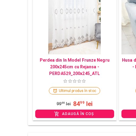
Perdea din In Model Frunze Negru
Husa d
200x245cm cu Rejansa -
-
PERDA529_200x245_ATL
Ultimul produs în stoc
84
lei
99
99
99
lei
ADAUGĂ ÎN COȘ