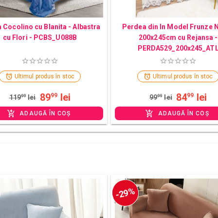
 Cocolino cu Blanita - Albastra
Perdea din In Model Frunze 
cu Flori - PCBS_U088B
200x245cm cu Rejansa -
PERDA529_200x245_AT
Ultimul produs în stoc
Ultimul produs în stoc
89
lei
84
lei
99
99
119
99
lei
99
99
lei
ADAUGĂ ÎN COȘ
ADAUGĂ ÎN COȘ
-29%