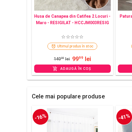
Husa de Canapea din Catifea 2 Locuri -
Patura
Maro - RESIGILAT - HCCJM003RESIG
Ultimul produs în stoc
99
lei
99
140
00
lei
ADAUGĂ ÎN COȘ
Cele mai populare produse
-16%
-41%