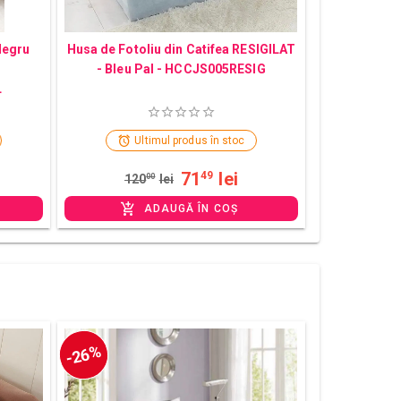
Negru
Husa de Fotoliu din Catifea RESIGILAT
- Bleu Pal - HCCJS005RESIG
L
Ultimul produs în stoc
71
lei
49
120
00
lei
ADAUGĂ ÎN COȘ
-26%