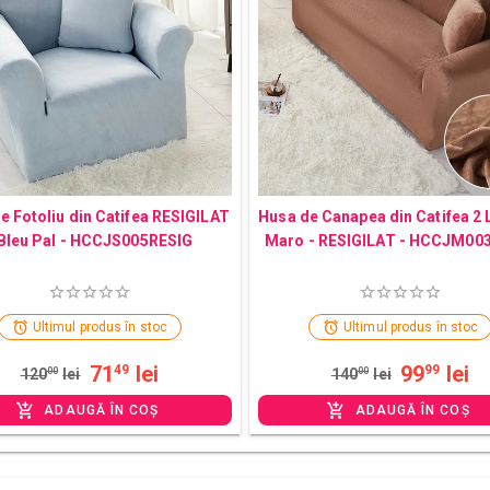
e Fotoliu din Catifea RESIGILAT
Husa de Canapea din Catifea 2 
 Bleu Pal - HCCJS005RESIG
Maro - RESIGILAT - HCCJM00
Ultimul produs în stoc
Ultimul produs în stoc
71
lei
99
lei
49
99
120
00
lei
140
00
lei
ADAUGĂ ÎN COȘ
ADAUGĂ ÎN COȘ