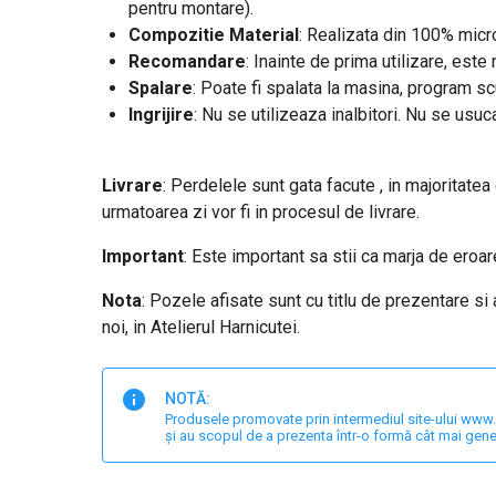
pentru montare).
Compozitie Material
: Realizata din 100% micro
Recomandare
: Inainte de prima utilizare, est
Spalare
: Poate fi spalata la masina, program s
Ingrijire
: Nu se utilizeaza inalbitori. Nu se usuc
Livrare
: Perdelele sunt gata facute , in majoritatea
urmatoarea zi vor fi in procesul de livrare.
Important
: Este important sa stii ca marja de ero
Nota
: Pozele afisate sunt cu titlu de prezentare si
noi, in Atelierul Harnicutei.
NOTĂ:
Produsele promovate prin intermediul site-ului www.har
și au scopul de a prezenta într-o formă cât mai gene