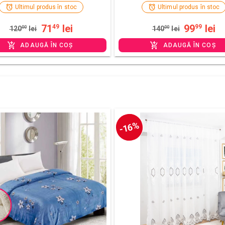
Ultimul produs în stoc
Ultimul produs în stoc
71
lei
99
lei
49
99
120
00
lei
140
00
lei
ADAUGĂ ÎN COȘ
ADAUGĂ ÎN COȘ
-16%