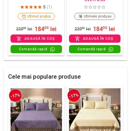
5
(1)
Ultimul produs
Ultimele produse
184
lei
184
lei
00
00
220
00
lei
220
00
lei
ADAUGĂ ÎN COȘ
ADAUGĂ ÎN COȘ
Comandă rapid
Comandă rapid
Cele mai populare produse
-17%
-17%