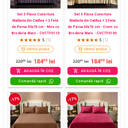
Set 3 Piese Cuvertura
Set 3 Piese Cuvertura
Matlasta din Catifea + 2 Fete
Matlasta din Catifea + 2 Fete
de Perna 50x70 cm - Mov cu
de Perna 50x70 cm - Crem cu
Broderie Maro - CVCTF0110
Broderie Maro - CVCTF0109
5
(1)
5
(1)
Ultimul produs
Ultimul produs
184
lei
184
lei
00
00
220
00
lei
220
00
lei
ADAUGĂ ÎN COȘ
ADAUGĂ ÎN COȘ
Comandă rapid
Comandă rapid
-17%
-17%