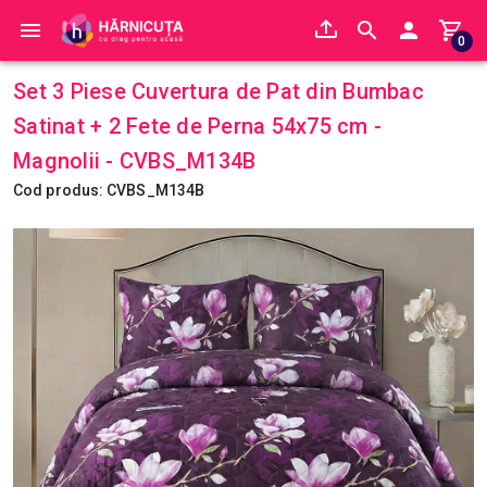
0
Set 3 Piese Cuvertura de Pat din Bumbac
Satinat + 2 Fete de Perna 54x75 cm -
Magnolii - CVBS_M134B
Cod produs: CVBS_M134B