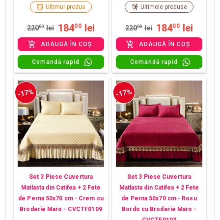
Ultimul produs
Ultimele produse
184
lei
184
lei
00
00
220
00
lei
220
00
lei
ADAUGĂ ÎN COȘ
ADAUGĂ ÎN COȘ
Comandă rapid
Comandă rapid
-17%
-17%
Set 3 Piese Cuvertura
Set 3 Piese Cuvertura
Matlasta din Catifea + 2 Fete
Matlasta din Catifea + 2 Fete
de Perna 50x70 cm - Crem cu
de Perna 50x70 cm - Rosu
Broderie Maro - CVCTF0109
Bordo cu Broderie Maro -
CVCTF0103