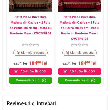
Set 3 Piese Cuvertura
Set 3 Piese Cuvertura
Matlasta din Catifea + 2 Fete
Matlasta din Catifea + 2 Fete
de Perna 50x70 cm - Maro cu
de Perna 50x70 cm - Rosu
Broderie Maro - CVCTF0104
Bordo cu Broderie Maro -
CVCTF0103
Ultimele produse
Ultimele produse
184
lei
184
lei
00
00
220
00
lei
220
00
lei
ADAUGĂ ÎN COȘ
ADAUGĂ ÎN COȘ
Comandă rapid
Comandă rapid
Review-uri și întrebări