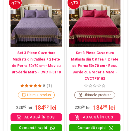
-17%
-17%
Set 3 Piese Cuvertura
Set 3 Piese Cuvertura
Matlasta din Catifea + 2 Fete
Matlasta din Catifea + 2 Fete
de Perna 50x70 cm - Mov cu
de Perna 50x70 cm - Rosu
Broderie Maro - CVCTF0110
Bordo cu Broderie Maro -
CVCTF0103
5
(1)
Ultimul produs
Ultimele produse
184
lei
184
lei
00
00
220
00
lei
220
00
lei
ADAUGĂ ÎN COȘ
ADAUGĂ ÎN COȘ
Comandă rapid
Comandă rapid