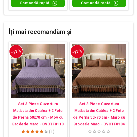
Comandă rapid
Comandă rapid
Îți mai recomandăm și
-17%
-17%
Set 3 Piese Cuvertura
Set 3 Piese Cuvertura
Matlasta din Catifea + 2 Fete
Matlasta din Catifea + 2 Fete
de Perna 50x70 cm - Mov cu
de Perna 50x70 cm - Maro cu
Broderie Maro - CVCTF0110
Broderie Maro - CVCTF0104
5
(1)