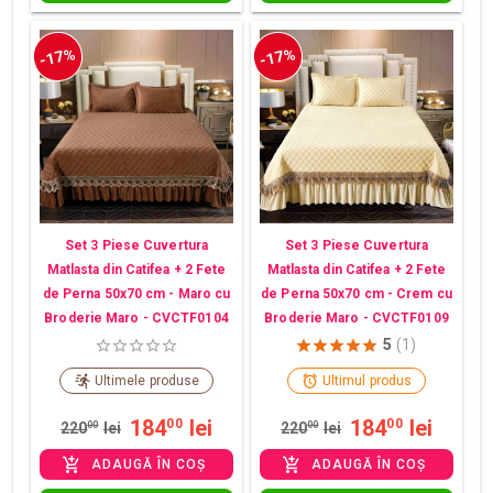
-17%
-17%
Set 3 Piese Cuvertura
Set 3 Piese Cuvertura
Matlasta din Catifea + 2 Fete
Matlasta din Catifea + 2 Fete
de Perna 50x70 cm - Maro cu
de Perna 50x70 cm - Crem cu
Broderie Maro - CVCTF0104
Broderie Maro - CVCTF0109
5
(1)
Ultimele produse
Ultimul produs
184
lei
184
lei
00
00
220
00
lei
220
00
lei
ADAUGĂ ÎN COȘ
ADAUGĂ ÎN COȘ