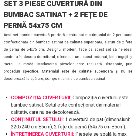
SET 3 PIESE CUVERTURĂ DIN
BUMBAC SATINAT + 2 FEȚE DE
PERNĂ 54x75 CM
Aest set conține cuvertură potrivită pentru pat matrimonial de 2 persoane
confecționată din bumbac satinat de calitate superioară, alături de 2 fețe
de pernă de 54x75 cm. Designul modern, face ca acest set să fie ideal
pentru a îți decora dormitorul, oferindu-i un aspect ordonat, bine îngrijit și
mereu la modă. Matlasarea pieselor este realizată ultrasonic, prin
proceduri specifice. Materialul este de calitate superioară și nu se
decolorează la spălare, compoziția fiind de bumbac satinat.
COMPOZIȚIA CUVERTURII:
Compoziția cuverturii este
bumbac satinat. Setul este confecționat din material
calitativ, care nu se decolorează.
CONȚINUTUL SETULUI:
1 cuvertură de pat
(dimensiuni:
220x240 cm ±5cm),
2 fețe de pernă (
54x75 cm ±5cm).
ÎNTREȚINEREA CUVERTURII:
Piesele se spală la max.