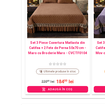
Set 3 Piese Cuvertura Matlasta din
Set 3
Catifea + 2 Fete de Perna 50x70 cm -
Catif
Maro cu Broderie Maro - CVCTF0104
Mov c
Ultimele produse în stoc
184
lei
00
220
00
lei
ADAUGĂ ÎN COȘ