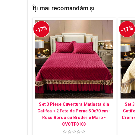
Îți mai recomandăm și
-17%
-17%
Set 3 Piese Cuvertura Matlasta din
Set 3
Catifea + 2 Fete de Perna 50x70 cm -
Catif
Rosu Bordo cu Broderie Maro -
Crem 
CVCTF0103