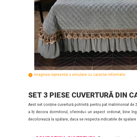
imaginea reprezintă o simulare cu caracter informativ.
SET 3 PIESE CUVERTURĂ DIN C
Aest set conține cuvertură potrivită pentru pat matrimonial de 
a îți decora dormitorul, oferindu-i un aspect ordonat, bine îng
decolorează la spălare, daca se respecta indicatiile de spalare s