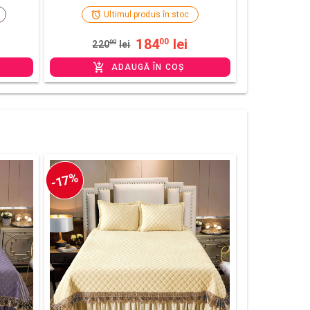
Ultimul produs în stoc
184
lei
00
220
00
lei
ADAUGĂ ÎN COȘ
-17%