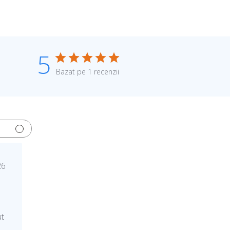
5
Bazat pe 1 recenzii
26
ut