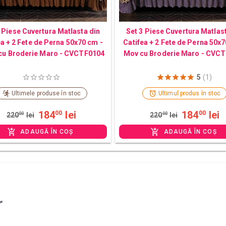
 Piese Cuvertura Matlasta din
Set 3 Piese Cuvertura Matlas
ea + 2 Fete de Perna 50x70 cm -
Catifea + 2 Fete de Perna 50x7
cu Broderie Maro - CVCTF0104
Mov cu Broderie Maro - CVC
5
(1)
Ultimele produse în stoc
Ultimul produs în stoc
184
lei
184
lei
00
00
220
00
lei
220
00
lei
ADAUGĂ ÎN COȘ
ADAUGĂ ÎN COȘ
r