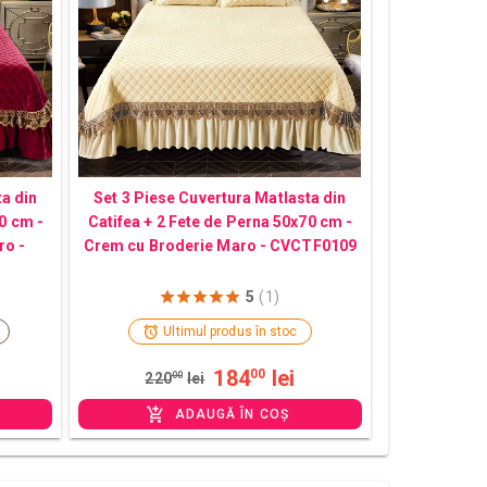
ta din
Set 3 Piese Cuvertura Matlasta din
0 cm -
Catifea + 2 Fete de Perna 50x70 cm -
ro -
Crem cu Broderie Maro - CVCTF0109
5
(1)
Ultimul produs în stoc
184
lei
00
220
00
lei
ADAUGĂ ÎN COȘ