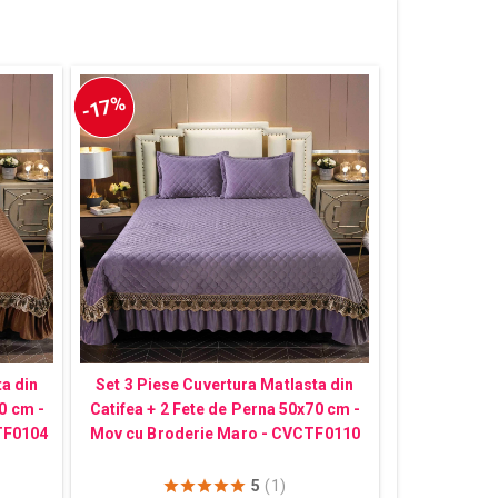
-17%
ta din
Set 3 Piese Cuvertura Matlasta din
0 cm -
Catifea + 2 Fete de Perna 50x70 cm -
TF0104
Mov cu Broderie Maro - CVCTF0110
5
(1)