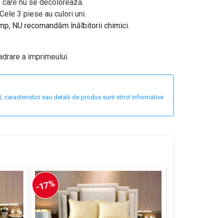
v, care nu se decolorează.
ele 3 piese au culori uni.
imp, NU recomandăm înălbitorii chimici.
adrare a imprimeului.
 caracteristici sau detalii de produs sunt strict informative
-17%