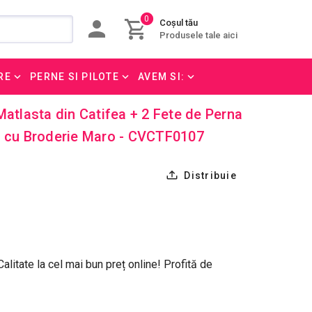
0
Coșul tău
Produsele tale aici
RE
PERNE SI PILOTE
AVEM SI:
Matlasta din Catifea + 2 Fete de Perna
s cu Broderie Maro - CVCTF0107
Distribuie
litate la cel mai bun preț online! Profită de