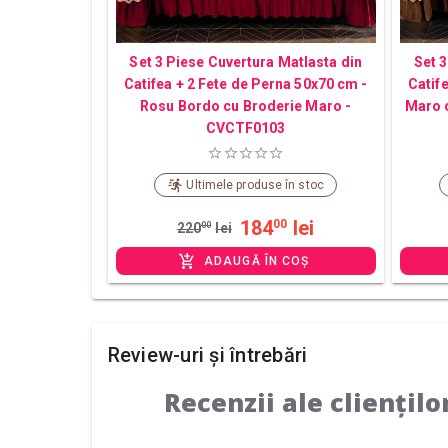
Set 3 Piese Cuvertura Matlasta din
Set 3
Catifea + 2 Fete de Perna 50x70 cm -
Catif
Rosu Bordo cu Broderie Maro -
Maro 
CVCTF0103
Ultimele produse în stoc
184
lei
00
220
00
lei
ADAUGĂ ÎN COȘ
Review-uri și întrebări
Recenzii ale cliențilo