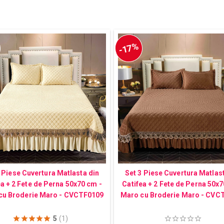
-17%
 Piese Cuvertura Matlasta din
Set 3 Piese Cuvertura Matlas
ea + 2 Fete de Perna 50x70 cm -
Catifea + 2 Fete de Perna 50x7
cu Broderie Maro - CVCTF0109
Maro cu Broderie Maro - CVC
5
(1)