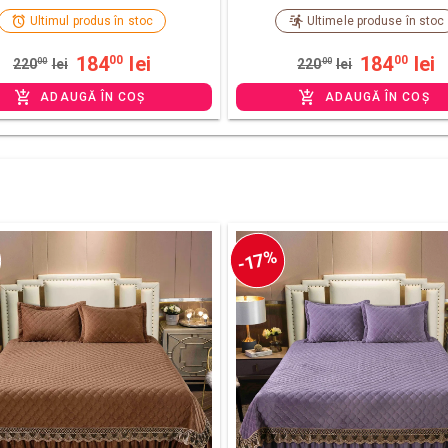
Ultimul produs în stoc
Ultimele produse în stoc
184
lei
184
lei
00
00
220
00
lei
220
00
lei
ADAUGĂ ÎN COȘ
ADAUGĂ ÎN COȘ
-17%