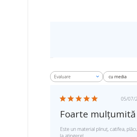
cu media
Evaluare
Toate evaluările
D
05/07/
a
Foarte mulțumită
t
a
p
Este un material plinuț, catifea, plăc
u
la atingere!