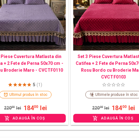
 Piese Cuvertura Matlasta din
Set 3 Piese Cuvertura Matlas
ea + 2 Fete de Perna 50x70 cm -
Catifea + 2 Fete de Perna 50x7
u Broderie Maro - CVCTF0110
Rosu Bordo cu Broderie Ma
CVCTF0103
5
(1)
Ultimul produs în stoc
Ultimele produse în stoc
184
lei
184
lei
00
00
220
00
lei
220
00
lei
ADAUGĂ ÎN COȘ
ADAUGĂ ÎN COȘ