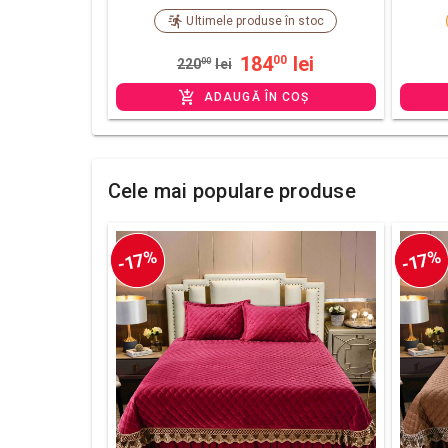
Ultimele produse în stoc
184
lei
00
220
00
lei
ADAUGĂ ÎN COȘ
Cele mai populare produse
-17%
-17%