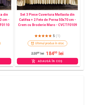
ta din
Set 3 Piese Cuvertura Matlasta din
0 cm -
Catifea + 2 Fete de Perna 50x70 cm -
TF0110
Crem cu Broderie Maro - CVCTF0109
5
(1)
Ultimul produs în stoc
184
lei
00
220
00
lei
ADAUGĂ ÎN COȘ