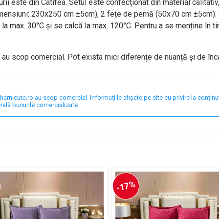
ii este din Catifea. Setul este confecționat din material calitati
mensiuni: 230x250 cm ±5cm),
2 fețe de pernă (
50x70 cm ±5cm). C
la max. 30°C și se calcă la max. 120°C. Pentru a se menține în t
 au scop comercial. Pot exista mici diferențe de nuanță și de înc
nicuta.ro au scop comercial. Informațiile afișate pe site cu privire la conținut,
rală bunurile comercializate.
-17%