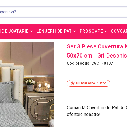
DE BUCATARIE
LENJERII DE PAT
PROSOAPE
COVOA
Set 3 Piese Cuvertura 
50x70 cm - Gri Deschi
Cod produs: CVCTF0107
Nu mai este în stoc
Comandă Cuverturi de Pat de Ca
ofertele noastre!