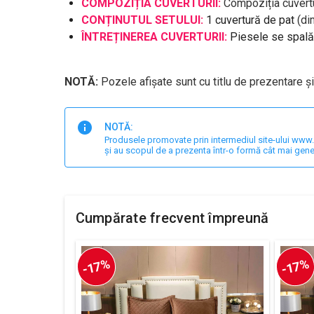
COMPOZIȚIA CUVERTURII:
Compoziția cuvertur
CONȚINUTUL SETULUI:
1 cuvertură de pat
(di
ÎNTREȚINEREA CUVERTURII:
Piesele se spală 
NOTĂ:
Pozele afișate sunt cu titlu de prezentare și
NOTĂ:
Produsele promovate prin intermediul site-ului www.har
și au scopul de a prezenta într-o formă cât mai gene
Cumpărate frecvent împreună
-17%
-17%