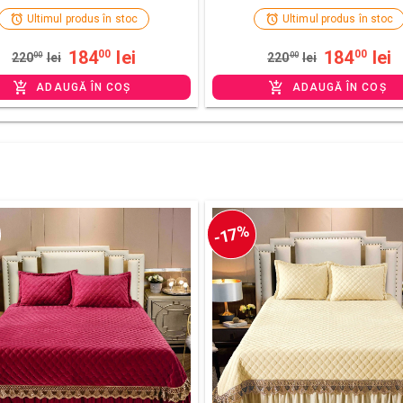
Ultimul produs în stoc
Ultimul produs în stoc
184
lei
184
lei
00
00
220
00
lei
220
00
lei
ADAUGĂ ÎN COȘ
ADAUGĂ ÎN COȘ
-17%