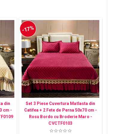
-17%
ta din
Set 3 Piese Cuvertura Matlasta din
0 cm -
Catifea + 2 Fete de Perna 50x70 cm -
TF0109
Rosu Bordo cu Broderie Maro -
CVCTF0103