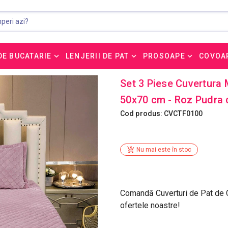
DE BUCATARIE
LENJERII DE PAT
PROSOAPE
COVOA
Set 3 Piese Cuvertura 
50x70 cm - Roz Pudra 
Cod produs: CVCTF0100
Nu mai este în stoc
Comandă Cuverturi de Pat de Ca
ofertele noastre!