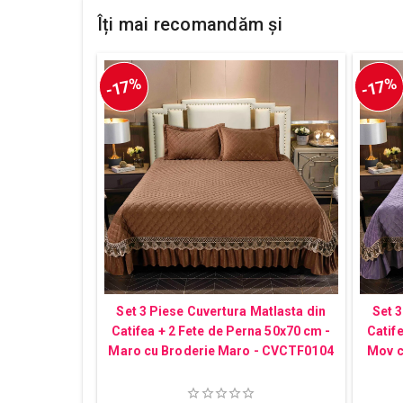
Îți mai recomandăm și
-17%
-17%
Set 3 Piese Cuvertura Matlasta din
Set 3
Catifea + 2 Fete de Perna 50x70 cm -
Catif
Maro cu Broderie Maro - CVCTF0104
Mov c