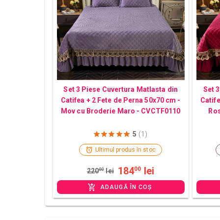
Set 3 Piese Cuvertura Matlasta din
Set 3
Catifea + 2 Fete de Perna 50x70 cm -
Catif
Mov cu Broderie Maro - CVCTF0110
Ros
5
(1)
Ultimul produs în stoc
184
lei
00
220
00
lei
ADAUGĂ ÎN COȘ