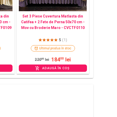
ta din
Set 3 Piese Cuvertura Matlasta din
0 cm -
Catifea + 2 Fete de Perna 50x70 cm -
TF0109
Mov cu Broderie Maro - CVCTF0110
5
(1)
Ultimul produs în stoc
184
lei
00
220
00
lei
ADAUGĂ ÎN COȘ