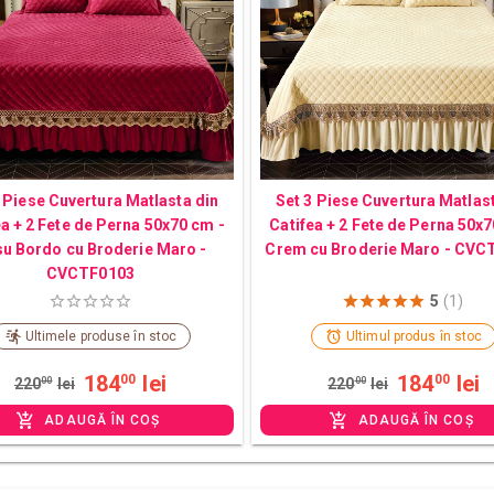
 Piese Cuvertura Matlasta din
Set 3 Piese Cuvertura Matlas
ea + 2 Fete de Perna 50x70 cm -
Catifea + 2 Fete de Perna 50x7
u Bordo cu Broderie Maro -
Crem cu Broderie Maro - CVC
CVCTF0103
5
(1)
Ultimele produse în stoc
Ultimul produs în stoc
184
lei
184
lei
00
00
220
00
lei
220
00
lei
ADAUGĂ ÎN COȘ
ADAUGĂ ÎN COȘ