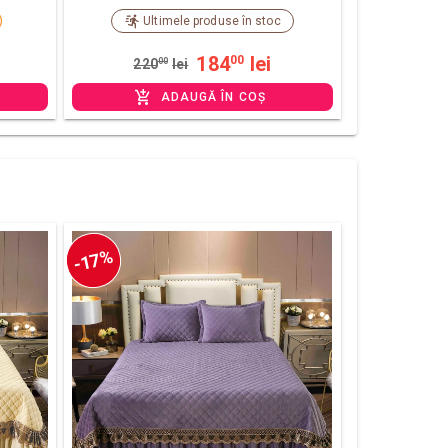
Ultimele produse în stoc
184
lei
00
220
00
lei
ADAUGĂ ÎN COȘ
-17%