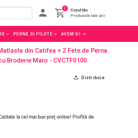
0
Coșul tău
Produsele tale aici
RE
PERNE SI PILOTE
AVEM SI:
Matlasta din Catifea + 2 Fete de Perna
cu Broderie Maro - CVCTF0100
Distribuie
litate la cel mai bun preț online! Profită de