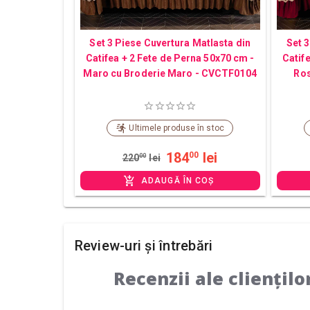
Set 3 Piese Cuvertura Matlasta din
Set 3
Catifea + 2 Fete de Perna 50x70 cm -
Catif
Maro cu Broderie Maro - CVCTF0104
Ros
Ultimele produse în stoc
184
lei
00
220
00
lei
ADAUGĂ ÎN COȘ
Review-uri și întrebări
Recenzii ale cliențilo