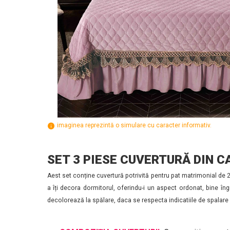
imaginea reprezintă o simulare cu caracter informativ.
SET 3 PIESE CUVERTURĂ DIN C
Aest set conține cuvertură potrivită pentru pat matrimonial de 
a îți decora dormitorul, oferindu-i un aspect ordonat, bine îng
decolorează la spălare, daca se respecta indicatiile de spalare s