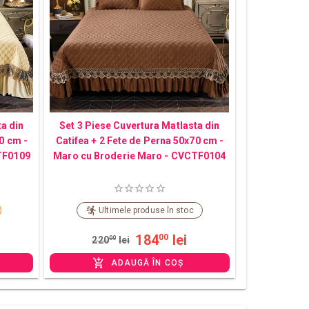
ta din
Set 3 Piese Cuvertura Matlasta din
0 cm -
Catifea + 2 Fete de Perna 50x70 cm -
TF0109
Maro cu Broderie Maro - CVCTF0104
Ultimele produse în stoc
184
lei
00
220
00
lei
ADAUGĂ ÎN COȘ