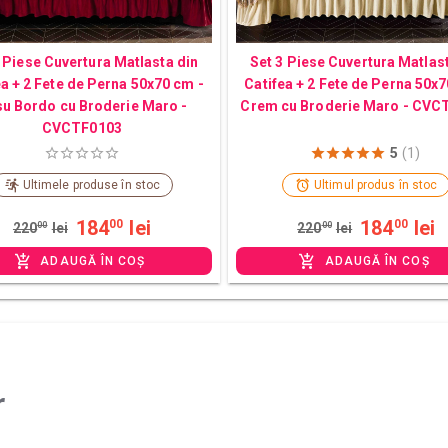
 Piese Cuvertura Matlasta din
Set 3 Piese Cuvertura Matlas
ea + 2 Fete de Perna 50x70 cm -
Catifea + 2 Fete de Perna 50x7
u Bordo cu Broderie Maro -
Crem cu Broderie Maro - CVC
CVCTF0103
5
(1)
Ultimele produse în stoc
Ultimul produs în stoc
184
lei
184
lei
00
00
220
00
lei
220
00
lei
ADAUGĂ ÎN COȘ
ADAUGĂ ÎN COȘ
r