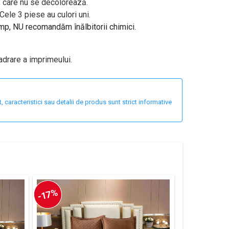
v, care nu se decolorează.
ele 3 piese au culori uni.
imp, NU recomandăm înălbitorii chimici.
adrare a imprimeului.
 caracteristici sau detalii de produs sunt strict informative
-17%