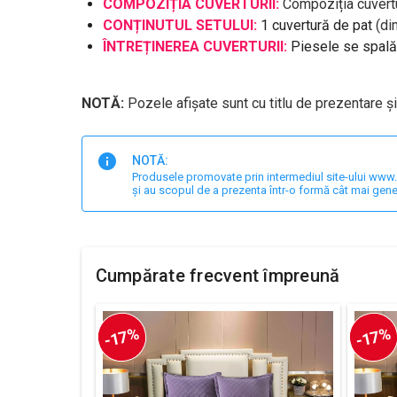
COMPOZIȚIA CUVERTURII:
Compoziția cuvertur
CONȚINUTUL SETULUI:
1 cuvertură de pat
(di
ÎNTREȚINEREA CUVERTURII:
Piesele se spală 
NOTĂ:
Pozele afișate sunt cu titlu de prezentare și
NOTĂ:
Produsele promovate prin intermediul site-ului www.har
și au scopul de a prezenta într-o formă cât mai gene
Cumpărate frecvent împreună
-17%
-17%