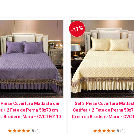
-17%
 Piese Cuvertura Matlasta din
Set 3 Piese Cuvertura Matlas
ea + 2 Fete de Perna 50x70 cm -
Catifea + 2 Fete de Perna 50x7
u Broderie Maro - CVCTF0110
Crem cu Broderie Maro - CVC
5
(1)
5
(1)