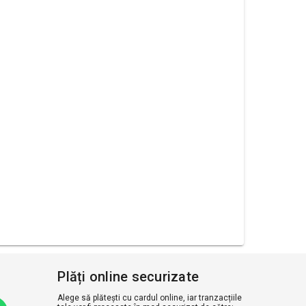
Plăți online securizate
Alege să plătești cu cardul online, iar tranzacțiile