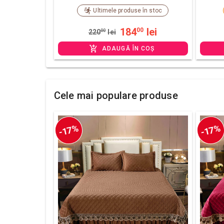
Ultimele produse în stoc
184
lei
00
220
00
lei
ADAUGĂ ÎN COȘ
Cele mai populare produse
-17%
-17%