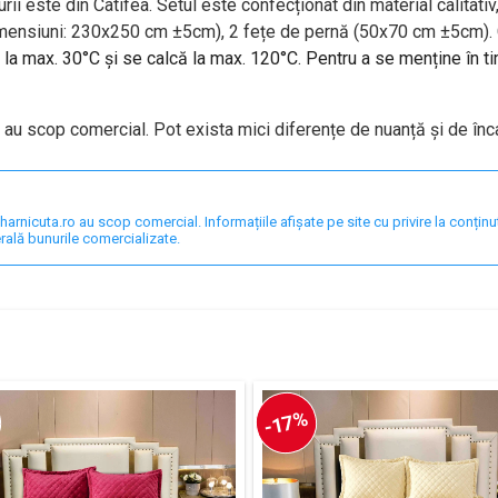
ii este din Catifea. Setul este confecționat din material calitati
mensiuni: 230x250 cm ±5cm),
2 fețe de pernă (
50x70 cm ±5cm). C
la max. 30°C și se calcă la max. 120°C. Pentru a se menține în t
 au scop comercial. Pot exista mici diferențe de nuanță și de înc
nicuta.ro au scop comercial. Informațiile afișate pe site cu privire la conținut,
rală bunurile comercializate.
-17%