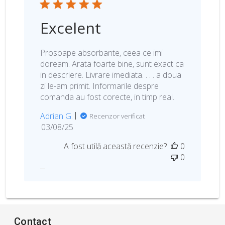
Excelent
Prosoape absorbante, ceea ce imi
doream. Arata foarte bine, sunt exact ca
in descriere. Livrare imediata. . . . a doua
zi le-am primit. Informarile despre
comanda au fost corecte, in timp real.
Adrian G.
Recenzor verificat
D
03/08/25
a
A fost utilă această recenzie?
0
t
0
a
p
u
b
l
i
Contact