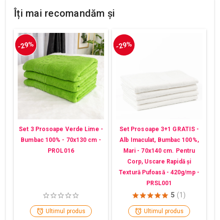
Îți mai recomandăm și
-29%
-29%
Set 3 Prosoape Verde Lime -
Set Prosoape 3+1 GRATIS -
Bumbac 100% - 70x130 cm -
Alb Imaculat, Bumbac 100%,
PROL016
Mari - 70x140 cm. Pentru
Corp, Uscare Rapidă și
Textură Pufoasă - 420g/mp -
PRSL001
5
(1)
Ultimul produs
Ultimul produs