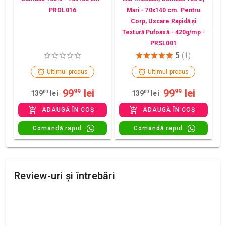
PROL016
Mari - 70x140 cm. Pentru
Corp, Uscare Rapidă și
Textură Pufoasă - 420g/mp -
PRSL001
5
(1)
Ultimul produs
Ultimul produs
99
lei
99
lei
99
99
139
00
lei
139
00
lei
ADAUGĂ ÎN COȘ
ADAUGĂ ÎN COȘ
Comandă rapid
Comandă rapid
Review-uri și întrebări