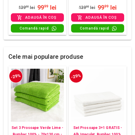
99
lei
99
lei
99
99
139
00
lei
139
00
lei
ADAUGĂ ÎN COȘ
ADAUGĂ ÎN COȘ
Comandă rapid
Comandă rapid
Cele mai populare produse
-29%
-29%
Set 3 Prosoape Verde Lime -
Set Prosoape 3+1 GRATIS -
Bumbac 100% - 70x130 cm -
Alb Imaculat, Bumbac 100%,