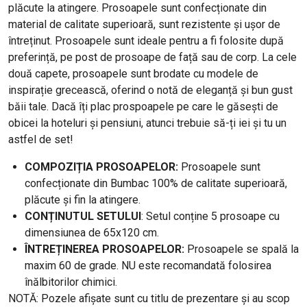
plăcute la atingere. Prosoapele sunt confecționate din
material de calitate superioară, sunt rezistente și ușor de
întreținut. Prosoapele sunt ideale pentru a fi folosite după
preferință, pe post de prosoape de față sau de corp. La cele
două capete, prosoapele sunt brodate cu modele de
inspirație grecească, oferind o notă de eleganță și bun gust
băii tale. Dacă îți plac prospoapele pe care le găsești de
obicei la hoteluri și pensiuni, atunci trebuie să-ți iei și tu un
astfel de set!
COMPOZIȚIA PROSOAPELOR:
Prosoapele sunt
confecționate din Bumbac 100% de calitate superioară,
plăcute și fin la atingere.
CONȚINUTUL SETULUI
: Setul conține 5 prosoape cu
dimensiunea de 65x120 cm.
ÎNTREȚINEREA PROSOAPELOR:
Prosoapele se spală la
maxim 60 de grade. NU este recomandată folosirea
înălbitorilor chimici.
NOTĂ: Pozele afișate sunt cu titlu de prezentare și au scop