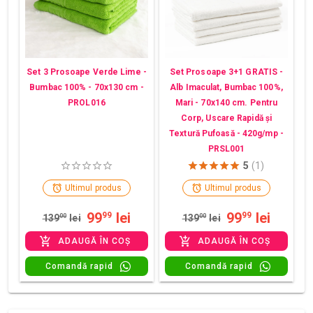
Set 3 Prosoape Verde Lime -
Set Prosoape 3+1 GRATIS -
Bumbac 100% - 70x130 cm -
Alb Imaculat, Bumbac 100%,
PROL016
Mari - 70x140 cm. Pentru
Corp, Uscare Rapidă și
Textură Pufoasă - 420g/mp -
PRSL001
5
(1)
Ultimul produs
Ultimul produs
99
lei
99
lei
99
99
139
00
lei
139
00
lei
ADAUGĂ ÎN COȘ
ADAUGĂ ÎN COȘ
Comandă rapid
Comandă rapid