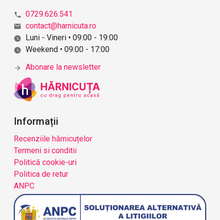
c
ă
0729.626.541
r
contact@harnicuta.ro
i
Luni - Vineri • 09:00 - 19:00
i
Weekend • 09:00 - 17:00
Abonare la newsletter
Informații
Recenziile hărnicuțelor
Termeni si conditii
Politică cookie-uri
Politica de retur
ANPC