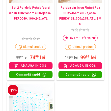
Set 2 Perdele Petale Verzi
Perdea din In cu Fluturi Roz
din In 100x245cm cu Rejansa -
300x245cm cu Rejansa -
PERD049_100x245_ATL
PERD016B_300x245_ATL_EM
G
avem 1 ofertă
Ultimul produs
Ultimul produs
74
lei
99
lei
99
99
99
99
lei
149
99
lei
ADAUGĂ ÎN COȘ
ADAUGĂ ÎN COȘ
Comandă rapid
Comandă rapid
-32%