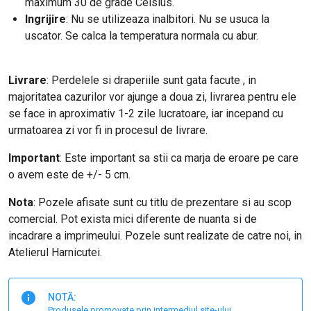
maximum 30 de grade Celsius.
Ingrijire
: Nu se utilizeaza inalbitori. Nu se usuca la
uscator. Se calca la temperatura normala cu abur.
Livrare
: Perdelele si draperiile sunt gata facute , in
majoritatea cazurilor vor ajunge a doua zi, livrarea pentru ele
se face in aproximativ 1-2 zile lucratoare, iar incepand cu
urmatoarea zi vor fi in procesul de livrare.
Important
: E
ste important sa stii ca marja de eroare pe care
o avem este de +/- 5 cm.
Nota
: Pozele afisate sunt cu titlu de prezentare si au scop
comercial. Pot exista mici diferente de nuanta si de
incadrare a imprimeului. Pozele sunt realizate de catre noi, in
Atelierul Harnicutei.
NOTĂ:
Produsele promovate prin intermediul site-ului