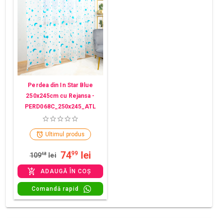
Perdea din In Star Blue
250x245cm cu Rejansa -
PERD068C_250x245_ATL
Ultimul produs
74
lei
99
109
48
lei
ADAUGĂ ÎN COȘ
Comandă rapid