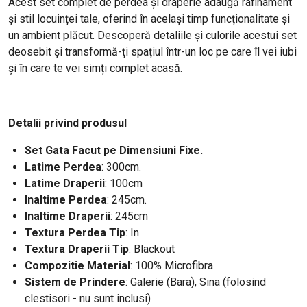
Acest set complet de perdea și draperie adaugă rafinament
și stil locuinței tale, oferind în același timp funcționalitate și
un ambient plăcut. Descoperă detaliile și culorile acestui set
deosebit și transformă-ți spațiul într-un loc pe care îl vei iubi
și în care te vei simți complet acasă.
Detalii privind produsul
Set Gata Facut pe Dimensiuni Fixe.
Latime Perdea
: 300cm
.
Latime Draperii
: 100cm
Inaltime Perdea
: 245cm.
Inaltime Draperii
: 245cm
Textura Perdea Tip
: In
Textura Draperii Tip
: Blackout
Compozitie Material
: 100% Microfibra
Sistem de Prindere
: Galerie (Bara), Sina (folosind
clestisori - nu sunt inclusi)