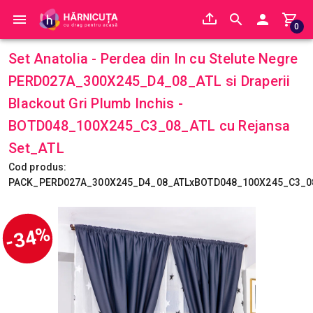
0
Set Anatolia - Perdea din In cu Stelute Negre
PERD027A_300X245_D4_08_ATL si Draperii
Blackout Gri Plumb Inchis -
BOTD048_100X245_C3_08_ATL cu Rejansa
Set_ATL
Cod produs:
PACK_PERD027A_300X245_D4_08_ATLxBOTD048_100X245_C3_0
-34%