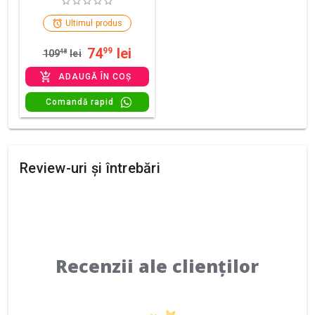
Ultimul produs
74
lei
99
109
48
lei
ADAUGĂ ÎN COȘ
Comandă rapid
Review-uri și întrebări
Recenzii ale clienților