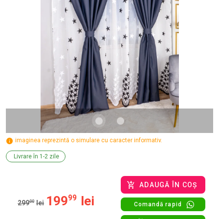
imaginea reprezintă o simulare cu caracter informativ.
Livrare în 1-2 zile
ADAUGĂ ÎN COȘ
199
99
lei
299
00
lei
Comandă rapid