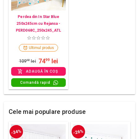
Perdea din In Star Blue
250x245cm cu Rejansa -
PERD068C_250x245_ATL
Ultimul produs
74
lei
99
109
48
lei
ADAUGĂ ÎN COȘ
Comandă rapid
Cele mai populare produse
-34%
-26%