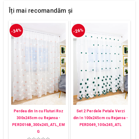
Îți mai recomandăm și
-34%
-26%
Perdea din In cu Fluturi Roz
Set 2 Perdele Petale Verzi
300x245cm cu Rejansa -
din In 100x245cm cu Rejansa -
PERD016B_300x245_ATL_EM
PERD049_100x245_ATL
G