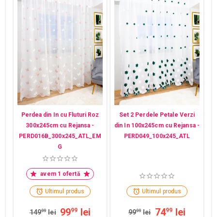
Perdea din In cu Fluturi Roz
Set 2 Perdele Petale Verzi
300x245cm cu Rejansa -
din In 100x245cm cu Rejansa -
PERD016B_300x245_ATL_EM
PERD049_100x245_ATL
G
avem 1 ofertă
Ultimul produs
Ultimul produs
99
lei
74
lei
99
99
149
99
lei
99
99
lei