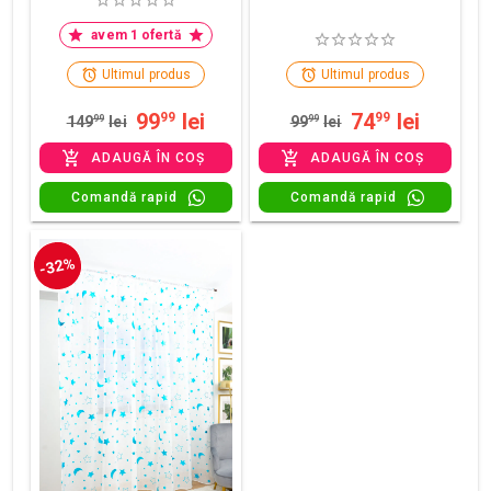
avem 1 ofertă
Ultimul produs
Ultimul produs
99
lei
74
lei
99
99
149
99
lei
99
99
lei
ADAUGĂ ÎN COȘ
ADAUGĂ ÎN COȘ
Comandă rapid
Comandă rapid
-32%