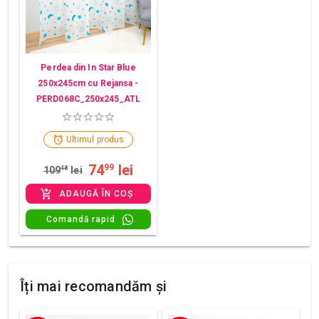
Perdea din In Star Blue
250x245cm cu Rejansa -
PERD068C_250x245_ATL
Ultimul produs
74
lei
99
109
48
lei
ADAUGĂ ÎN COȘ
Comandă rapid
Îți mai recomandăm și