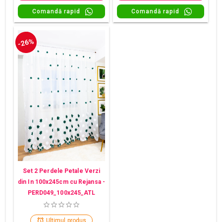
Comandă rapid
Comandă rapid
-26%
Set 2 Perdele Petale Verzi
din In 100x245cm cu Rejansa -
PERD049_100x245_ATL
Ultimul produs