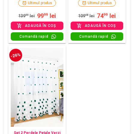
Ultimul produs
Ultimul produs
99
lei
74
lei
99
99
139
99
lei
109
48
lei
ADAUGĂ ÎN COȘ
ADAUGĂ ÎN COȘ
Comandă rapid
Comandă rapid
-26%
Set 2 Perdele Petale Verzi