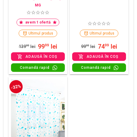
MG
avem 1 ofertă
Ultimul produs
Ultimul produs
99
lei
74
lei
99
99
139
99
lei
99
99
lei
ADAUGĂ ÎN COȘ
ADAUGĂ ÎN COȘ
Comandă rapid
Comandă rapid
-32%