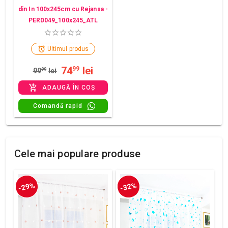
din In 100x245cm cu Rejansa -
PERD049_100x245_ATL
Ultimul produs
74
lei
99
99
99
lei
ADAUGĂ ÎN COȘ
Comandă rapid
Cele mai populare produse
-29%
-32%