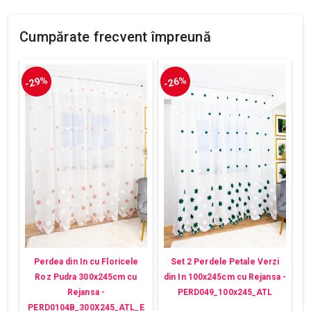
Cumpărate frecvent împreună
-29%
-26%
Perdea din In cu Floricele
Set 2 Perdele Petale Verzi
Roz Pudra 300x245cm cu
din In 100x245cm cu Rejansa -
Rejansa -
PERD049_100x245_ATL
PERD0104B_300X245_ATL_E