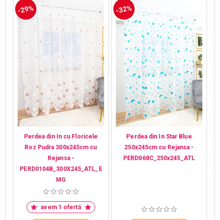
-29%
-32%
Perdea din In cu Floricele
Perdea din In Star Blue
Roz Pudra 300x245cm cu
250x245cm cu Rejansa -
Rejansa -
PERD068C_250x245_ATL
PERD0104B_300X245_ATL_E
MG
avem 1 ofertă