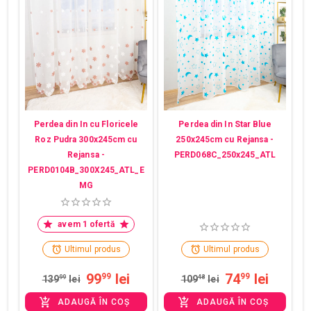
Perdea din In cu Floricele
Perdea din In Star Blue
Roz Pudra 300x245cm cu
250x245cm cu Rejansa -
Rejansa -
PERD068C_250x245_ATL
PERD0104B_300X245_ATL_E
MG
avem 1 ofertă
Ultimul produs
Ultimul produs
99
lei
74
lei
99
99
139
99
lei
109
48
lei
ADAUGĂ ÎN COȘ
ADAUGĂ ÎN COȘ