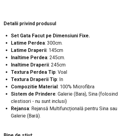
Detalii privind produsul
Set Gata Facut pe Dimensiuni Fixe.
Latime Perdea
: 300cm.
Latime Draperii
: 145cm
Inaltime Perdea
: 245cm.
Inaltime Draperii
: 245cm
Textura Perdea Tip
: Voal
Textura Draperii Tip
: In
Compozitie Material
: 100% Microfibra
Sistem de Prindere
: Galerie (Bara), Sina (folosind
clestisori - nu sunt inclusi)
Rejansa
: Rejansă Multifuncțională pentru Sina sau
Galerie (Bară).
Bine de stiut
: