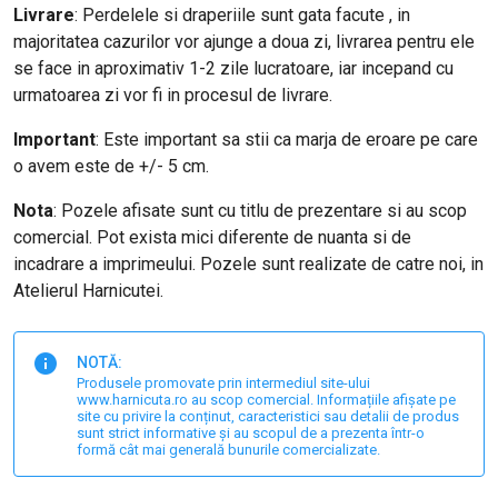
Livrare
: Perdelele si draperiile sunt gata facute , in
majoritatea cazurilor vor ajunge a doua zi, livrarea pentru ele
se face in aproximativ 1-2 zile lucratoare, iar incepand cu
urmatoarea zi vor fi in procesul de livrare.
Important
: Este important sa stii ca marja de eroare pe care
o avem este de +/- 5 cm.
Nota
: Pozele afisate sunt cu titlu de prezentare si au scop
comercial. Pot exista mici diferente de nuanta si de
incadrare a imprimeului. Pozele sunt realizate de catre noi, in
Atelierul Harnicutei.
NOTĂ:
Produsele promovate prin intermediul site-ului
www.harnicuta.ro au scop comercial. Informațiile afișate pe
site cu privire la conținut, caracteristici sau detalii de produs
sunt strict informative și au scopul de a prezenta într-o
formă cât mai generală bunurile comercializate.