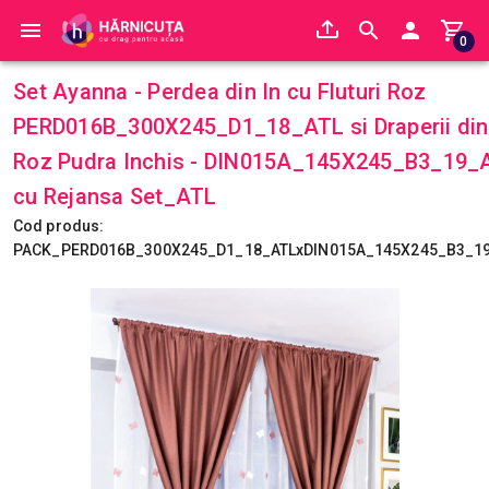
0
Set Ayanna - Perdea din In cu Fluturi Roz
PERD016B_300X245_D1_18_ATL si Draperii din
Roz Pudra Inchis - DIN015A_145X245_B3_19_
cu Rejansa Set_ATL
Cod produs:
PACK_PERD016B_300X245_D1_18_ATLxDIN015A_145X245_B3_1