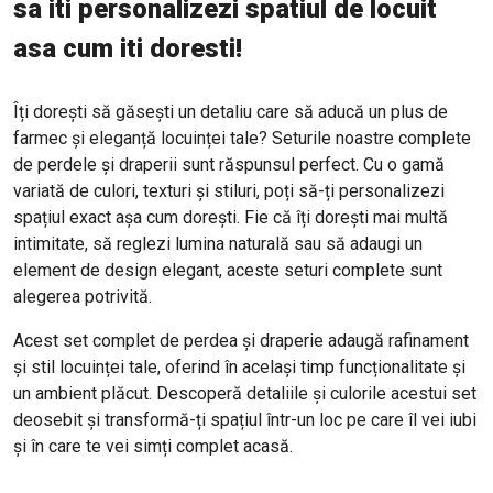
sa iti personalizezi spatiul de locuit
asa cum iti doresti!
Îți dorești să găsești un detaliu care să aducă un plus de
farmec și eleganță locuinței tale? Seturile noastre complete
de perdele și draperii sunt răspunsul perfect. Cu o gamă
variată de culori, texturi și stiluri, poți să-ți personalizezi
spațiul exact așa cum dorești. Fie că îți dorești mai multă
intimitate, să reglezi lumina naturală sau să adaugi un
element de design elegant, aceste seturi complete sunt
alegerea potrivită.
Acest set complet de perdea și draperie adaugă rafinament
și stil locuinței tale, oferind în același timp funcționalitate și
un ambient plăcut. Descoperă detaliile și culorile acestui set
deosebit și transformă-ți spațiul într-un loc pe care îl vei iubi
și în care te vei simți complet acasă.