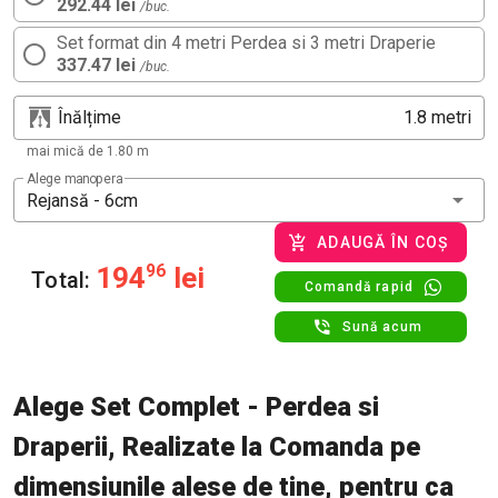
292.44 lei
/buc.
Set format din 4 metri Perdea si 3 metri Draperie
337.47 lei
/buc.
Înălțime
metri
mai mică de 1.80 m
Alege manopera
Rejansă - 6cm
ADAUGĂ ÎN COȘ
194
96
lei
Total:
Comandă rapid
Sună acum
Alege Set Complet - Perdea si
Draperii, Realizate la Comanda pe
dimensiunile alese de tine, pentru ca