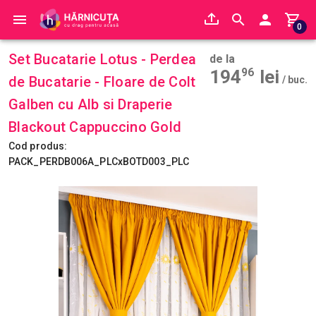
0
Set Bucatarie Lotus - Perdea
de la
194
96
lei
de Bucatarie - Floare de Colt
/ buc.
Galben cu Alb si Draperie
Blackout Cappuccino Gold
Cod produs:
PACK_PERDB006A_PLCxBOTD003_PLC