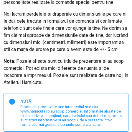
personalitate realizate la comanda special pentru tine.
Noi lucram perdelele si draperiile cu dimensiunile pe care ni
le dai, cele trecute in formularul de comanda si confirmate
telefonic sunt cele finale care vor ajunge la tine. Ne dorim sa
fim cât mai aproape de dimensiunile date de tine, dar lucrând
cu dimensiuni mici (centimetri, milimetri) este important sa
stii ca marja de eroare pe care o avem este de +/- 5 cm.
Nota
: Pozele afisate sunt cu titlu de prezentare si au scop
comercial. Pot exista mici diferente de nuanta si de
incadrare a imprimeului. Pozele sunt realizate de catre noi, in
Atelierul Harnicutei.
NOTĂ:
Produsele promovate prin intermediul site-ului
www.harnicuta.ro au scop comercial. Informațiile afișate pe
site cu privire la conținut, caracteristici sau detalii de produs
sunt strict informative și au scopul de a prezenta într-o
formă cât mai generală bunurile comercializate.