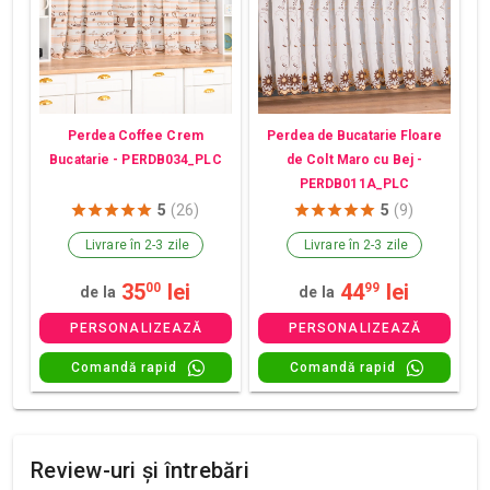
Perdea Coffee Crem
Perdea de Bucatarie Floare
Bucatarie - PERDB034_PLC
de Colt Maro cu Bej -
PERDB011A_PLC
5
(26)
5
(9)
Livrare în 2-3 zile
Livrare în 2-3 zile
35
lei
44
lei
00
99
de la
de la
PERSONALIZEAZĂ
PERSONALIZEAZĂ
Comandă rapid
Comandă rapid
Review-uri și întrebări