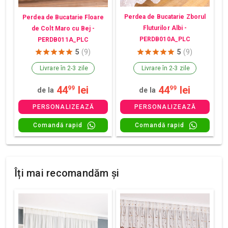
Perdea de Bucatarie Zborul
Perdea de Bucatarie Floare
Fluturilor Albi -
de Colt Maro cu Bej -
PERDB010A_PLC
PERDB011A_PLC
5
(9)
5
(9)
Livrare în 2-3 zile
Livrare în 2-3 zile
44
lei
44
lei
99
99
de la
de la
PERSONALIZEAZĂ
PERSONALIZEAZĂ
Comandă rapid
Comandă rapid
Îți mai recomandăm și