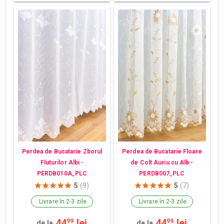
Perdea de Bucatarie Zborul
Perdea de Bucatarie Floare
Fluturilor Albi -
de Colt Auriu cu Alb -
PERDB010A_PLC
PERDB007_PLC
5
(9)
5
(7)
Livrare în 2-3 zile
Livrare în 2-3 zile
44
lei
44
lei
99
99
de la
de la