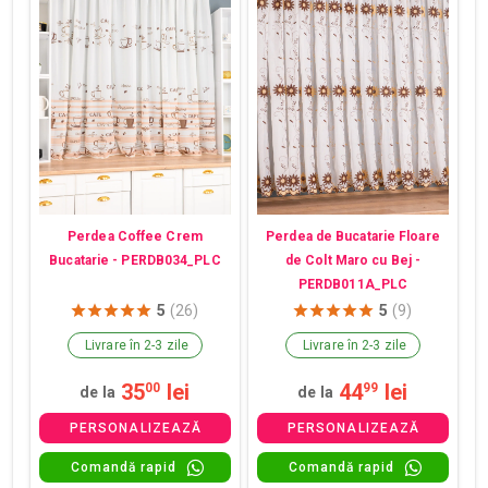
Perdea Coffee Crem
Perdea de Bucatarie Floare
Bucatarie - PERDB034_PLC
de Colt Maro cu Bej -
PERDB011A_PLC
5
(26)
5
(9)
Livrare în 2-3 zile
Livrare în 2-3 zile
35
lei
44
lei
00
99
de la
de la
PERSONALIZEAZĂ
PERSONALIZEAZĂ
Comandă rapid
Comandă rapid