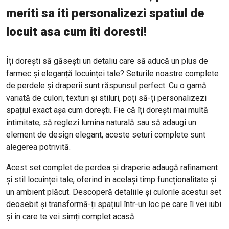
meriti sa iti personalizezi spatiul de
locuit asa cum iti doresti!
Îți dorești să găsești un detaliu care să aducă un plus de
farmec și eleganță locuinței tale? Seturile noastre complete
de perdele și draperii sunt răspunsul perfect. Cu o gamă
variată de culori, texturi și stiluri, poți să-ți personalizezi
spațiul exact așa cum dorești. Fie că îți dorești mai multă
intimitate, să reglezi lumina naturală sau să adaugi un
element de design elegant, aceste seturi complete sunt
alegerea potrivită.
Acest set complet de perdea și draperie adaugă rafinament
și stil locuinței tale, oferind în același timp funcționalitate și
un ambient plăcut. Descoperă detaliile și culorile acestui set
deosebit și transformă-ți spațiul într-un loc pe care îl vei iubi
și în care te vei simți complet acasă.