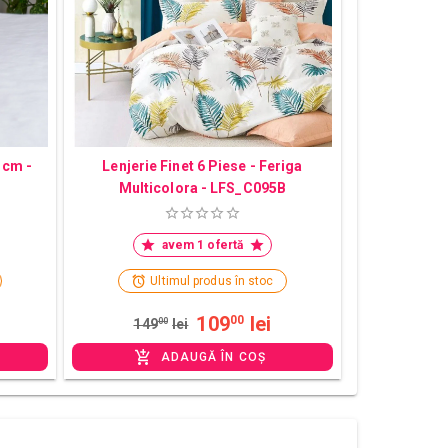
 cm -
Lenjerie Finet 6 Piese - Feriga
Multicolora - LFS_C095B
avem 1 ofertă
Ultimul produs în stoc
109
lei
00
149
00
lei
ADAUGĂ ÎN COȘ