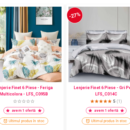
-27%
njerie Finet 6 Piese - Feriga
Lenjerie Finet 6 Piese - Gri P
Multicolora - LFS_C095B
LFS_C014C
5
(1)
avem 1 ofertă
avem 1 ofertă
Ultimul produs în stoc
Ultimul produs în stoc