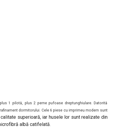
plus 1 pilotă, plus 2 perne pufoase dreptunghiulare. Datorită
 și rafinament dormitorului. Cele 6 piese cu imprimeu modern sunt
alitate superioară, iar husele lor sunt realizate din
crofibră albă catifelată.