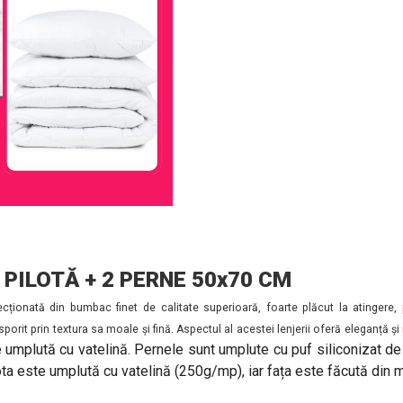
 PILOTĂ + 2 PERNE 50x70 CM
cționată din bumbac finet de calitate superioară, foarte plăcut la atingere, 
porit prin textura sa moale și fină. Aspectul al acestei lenjerii oferă eleganță
 umplută cu vatelină. Pernele sunt umplute cu puf siliconizat de c
a este umplută cu vatelină (250g/mp), iar fața este făcută din mi