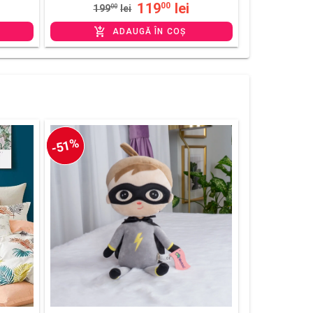
119
lei
00
199
00
lei
ADAUGĂ ÎN COȘ
-51%