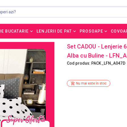
DE BUCATARIE
LENJERII DE PAT
PROSOAPE
COVOA
Set CADOU - Lenjerie 6
Alba cu Buline - LFN_
Cod produs: PACK_LFN_A047D
Nu mai este în stoc