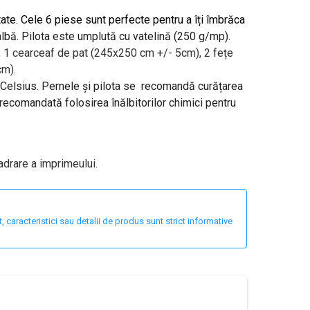
te. Cele 6 piese sunt perfecte pentru a îți îmbrăca
albă. Pilota este umplută cu vatelină (250 g/mp).
 1 c
earceaf de pat (245x250 cm +/- 5cm), 2 fețe
cm).
 Celsius. Pernele și pilota se recomandă curățarea
 recomandată folosirea înălbitorilor chimici pentru
adrare a imprimeului.
 caracteristici sau detalii de produs sunt strict informative