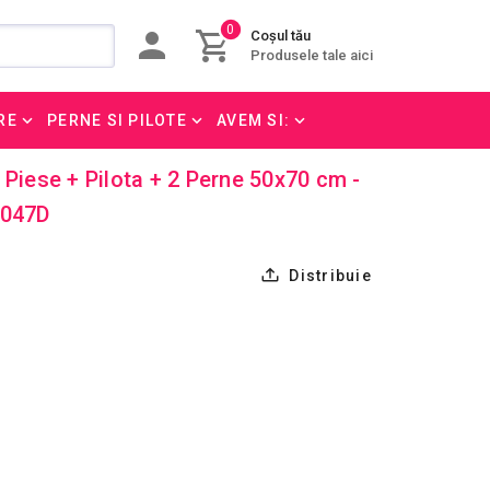
0
Coșul tău
Produsele tale aici
RE
PERNE SI PILOTE
AVEM SI:
 Piese + Pilota + 2 Perne 50x70 cm -
A047D
Distribuie