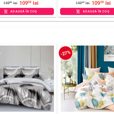
109
lei
109
lei
00
00
149
00
lei
149
00
lei
ADAUGĂ ÎN COȘ
ADAUGĂ ÎN COȘ
-27%