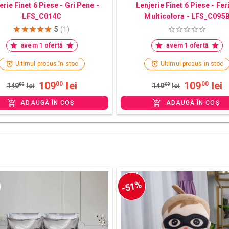
erie Finet 6 Piese - Gri Pene -
Lenjerie Finet 6 Piese - Fer
LFS_C014C
Multicolora - LFS_C095
5
(1)
avem 1 ofertă
avem 1 ofertă
Ultimul produs în stoc
Ultimul produs în stoc
109
lei
109
lei
00
00
149
00
lei
149
00
lei
ADAUGĂ ÎN COȘ
ADAUGĂ ÎN COȘ
-51%