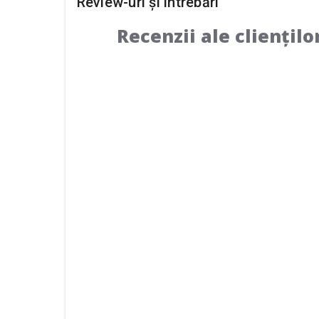
Review-uri și întrebări
Recenzii ale cliențilo