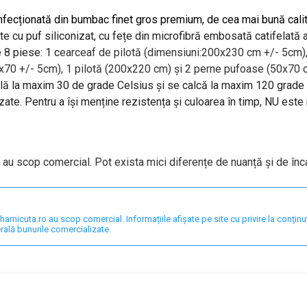
nfecționată din bumbac finet gros premium, de cea mai bună calita
te cu puf siliconizat, cu fețe din microfibră embosată catifelată 
 8 piese: 1 c
earceaf de pilotă (dimensiuni:200x230 cm +/- 5cm),
70 +/- 5cm), 1 pilotă (200x220 cm) și 2 perne pufoase (50x70 
lă la maxim 30 de grade Celsius și se calcă la maxim 120 grade
zate. Pentru a își menține rezistența și culoarea în timp, NU este
 au scop comercial. Pot exista mici diferențe de nuanță și de înc
nicuta.ro au scop comercial. Informațiile afișate pe site cu privire la conținut,
rală bunurile comercializate.