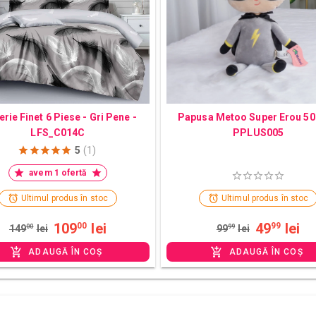
erie Finet 6 Piese - Gri Pene -
Papusa Metoo Super Erou 50
LFS_C014C
PPLUS005
5
(1)
avem 1 ofertă
Ultimul produs în stoc
Ultimul produs în stoc
109
lei
49
lei
00
99
149
00
lei
99
99
lei
ADAUGĂ ÎN COȘ
ADAUGĂ ÎN COȘ