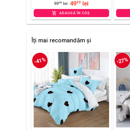
49
lei
99
99
99
lei
ADAUGĂ ÎN COȘ
Îți mai recomandăm și
-41%
-27%