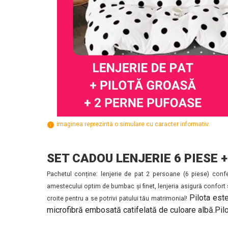
imaginea reprezintă o simulare cu caracter informativ.
SET CADOU LENJERIE 6 PIESE +
Pachetul conține: lenjerie de pat 2 persoane (6 piese) confe
amestecului optim de bumbac și finet, lenjeria asigură confort s
Pilota este
croite pentru a se potrivi patului tău matrimonial!
microfibră embosată catifelată de culoare albă.Pilot