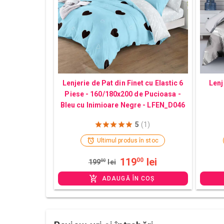
Lenjerie de Pat din Finet cu Elastic 6
Lenj
Piese - 160/180x200 de Pucioasa -
Bleu cu Inimioare Negre - LFEN_D046
5
(1)
Ultimul produs în stoc
119
lei
00
199
00
lei
ADAUGĂ ÎN COȘ