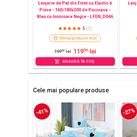
Lenjerie de Pat din Finet cu Elastic 6
Lenj
Piese - 160/180x200 de Pucioasa -
Bleu cu Inimioare Negre - LFEN_D046
5
(1)
Ultimul produs în stoc
119
lei
00
199
00
lei
ADAUGĂ ÎN COȘ
Cele mai populare produse
-41%
-27%