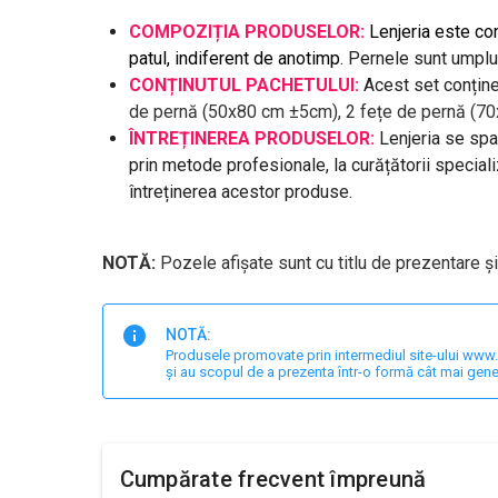
COMPOZIȚIA PRODUSELOR:
Lenjeria este co
patul, indiferent de anotimp
. Pernele sunt umplu
CONȚINUTUL PACHETULUI:
Acest set conține
de pernă (
50x80 cm ±5cm), 2 fețe de pernă (70x
ÎNTREȚINEREA PRODUSELOR:
Lenjeria se spa
prin metode profesionale, la curățătorii speciali
întreținerea acestor produse.
NOTĂ:
Pozele afișate sunt cu titlu de prezentare și
NOTĂ:
Produsele promovate prin intermediul site-ului www.har
și au scopul de a prezenta într-o formă cât mai gene
Cumpărate frecvent împreună