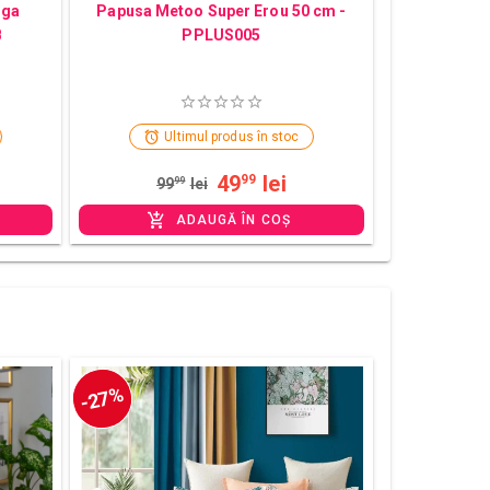
iga
Papusa Metoo Super Erou 50 cm -
B
PPLUS005
Ultimul produs în stoc
49
lei
99
99
99
lei
ADAUGĂ ÎN COȘ
-27%