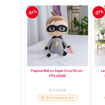
-51%
-27%
Papusa Metoo Super Erou 50 cm -
Le
PPLUS005
Ultimul produs în stoc