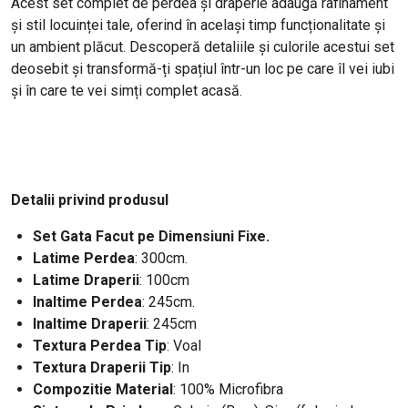
Acest set complet de perdea și draperie adaugă rafinament
și stil locuinței tale, oferind în același timp funcționalitate și
un ambient plăcut. Descoperă detaliile și culorile acestui set
deosebit și transformă-ți spațiul într-un loc pe care îl vei iubi
și în care te vei simți complet acasă.
Detalii privind produsul
Set Gata Facut pe Dimensiuni Fixe.
Latime Perdea
: 300cm.
Latime Draperii
: 100cm
Inaltime Perdea
: 245cm.
Inaltime Draperii
: 245cm
Textura Perdea Tip
: Voal
Textura Draperii Tip
: In
Compozitie Material
: 100% Microfibra