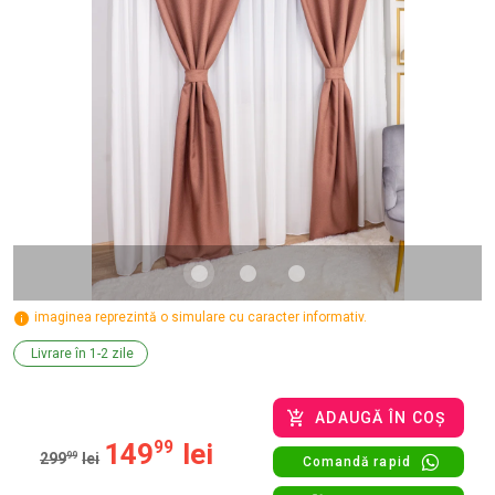
imaginea reprezintă o simulare cu caracter informativ.
Livrare în 1-2 zile
ADAUGĂ ÎN COȘ
149
99
lei
299
99
lei
Comandă rapid