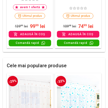
avem 1 ofertă
Ultimul produs
Ultimul produs
99
lei
74
lei
99
99
139
99
lei
109
48
lei
ADAUGĂ ÎN COȘ
ADAUGĂ ÎN COȘ
Comandă rapid
Comandă rapid
Cele mai populare produse
-29%
-32%