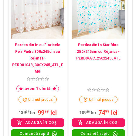
Perdea din In cu Floricele
Perdea din In Star Blue
Roz Pudra 300x245cm cu
250x245cm cu Rejansa -
Rejansa -
PERD068C_250x245_ATL
PERD0104B_300X245_ATL_E
MG
avem 1 ofertă
Ultimul produs
Ultimul produs
99
lei
74
lei
99
99
139
99
lei
109
48
lei
ADAUGĂ ÎN COȘ
ADAUGĂ ÎN COȘ
Comandă rapid
Comandă rapid