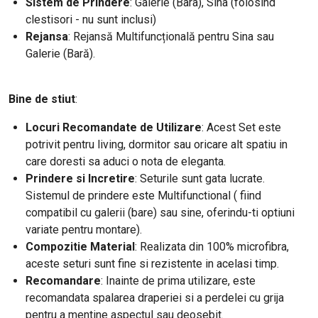
Sistem de Prindere
: Galerie (Bara), Sina (folosind
clestisori - nu sunt inclusi)
Rejansa
: Rejansă Multifuncțională pentru Sina sau
Galerie (Bară).
Bine de stiut
:
Locuri Recomandate de Utilizare
: Acest Set este
potrivit pentru living, dormitor sau oricare alt spatiu in
care doresti sa aduci o nota de eleganta.
Prindere si Incretire
: Seturile sunt gata lucrate.
Sistemul de prindere este Multifunctional ( fiind
compatibil cu galerii (bare) sau sine, oferindu-ti optiuni
variate pentru montare).
Compozitie Material
: Realizata din 100% microfibra,
aceste seturi sunt fine si rezistente in acelasi timp.
Recomandare
: Inainte de prima utilizare, este
recomandata spalarea draperiei si a perdelei cu grija
pentru a mentine aspectul sau deosebit.