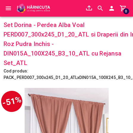
0
Set Dorina - Perdea Alba Voal
PERD007_300x245_D1_20_ATL si Draperii din I
Roz Pudra Inchis -
DIN015A_100X245_B3_10_ATL cu Rejansa
Set_ATL
Cod produs:
PACK_PERD007_300x245_D1_20_ATLxDIN015A_100X245_B3_10_
-51%