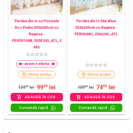
Perdea din In cu Floricele
Perdea din In Star Blue
Roz Pudra 300x245cm cu
250x245cm cu Rejansa -
Rejansa -
PERD068C_250x245_ATL
PERD0104B_300X245_ATL_E
MG
avem 1 ofertă
Ultimul produs
Ultimul produs
99
lei
74
lei
99
99
139
99
lei
109
48
lei
ADAUGĂ ÎN COȘ
ADAUGĂ ÎN COȘ
Comandă rapid
Comandă rapid