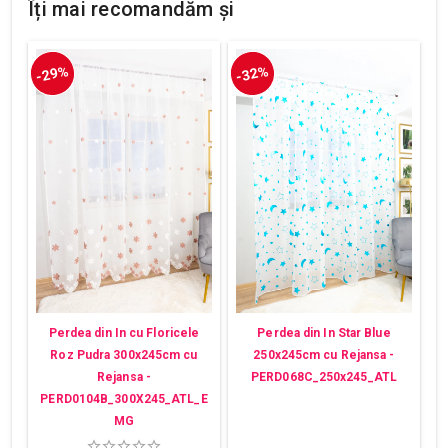
Îți mai recomandăm și
-29%
-32%
Perdea din In cu Floricele
Perdea din In Star Blue
Roz Pudra 300x245cm cu
250x245cm cu Rejansa -
Rejansa -
PERD068C_250x245_ATL
PERD0104B_300X245_ATL_E
MG