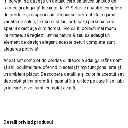
Îți dorești să găsești un detaliu care să aducă un plus de
farmec și eleganță locuinței tale? Seturile noastre complete
de perdele și draperii sunt răspunsul perfect. Cu o gamă
variată de culori, texturi și stiluri, poți să-ți personalizezi
spațiul exact așa cum dorești. Fie că îți dorești mai multă
intimitate, să reglezi lumina naturală sau să adaugi un
element de design elegant, aceste seturi complete sunt
alegerea potrivită.
Acest set complet de perdea și draperie adaugă rafinament
și stil locuinței tale, oferind în același timp funcționalitate și
un ambient plăcut. Descoperă detaliile și culorile acestui set
deosebit și transformă-ți spațiul într-un loc pe care îl vei iubi
și în care te vei simți complet acasă.
Detalii privind produsul