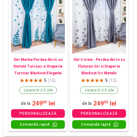
Set Marina Perdea din In cu
Set Corina - Perdea din In cu
Stelute Turcoaz si Draperie
Fluturasi Gri si Draperie
Turcoaz Blackout Eleganta
Blackout Gri Metalic
5
(10)
5
(13)
Livrare în 2-3 zile
Livrare în 2-3 zile
249
lei
249
lei
00
00
de la
de la
PERSONALIZEAZĂ
PERSONALIZEAZĂ
Comandă rapid
Comandă rapid