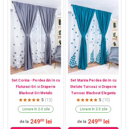
Set Corina - Perdea din In cu
Set Marina Perdea din In cu
Fluturasi Gri si Draperie
Stelute Turcoaz si Draperie
Blackout Gri Metalic
Turcoaz Blackout Eleganta
5
(13)
5
(10)
Livrare în 2-3 zile
Livrare în 2-3 zile
249
lei
249
lei
00
00
de la
de la