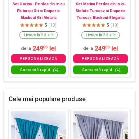
Set Corina - Perdea din In cu
Set Marina Perdea din In cu
Fluturasi Gri si Draperie
Stelute Turcoaz si Draperie
Blackout Gri Metalic
Turcoaz Blackout Eleganta
5
(13)
5
(10)
Livrare în 2-3 zile
Livrare în 2-3 zile
249
lei
249
lei
00
00
de la
de la
PERSONALIZEAZĂ
PERSONALIZEAZĂ
Comandă rapid
Comandă rapid
Cele mai populare produse