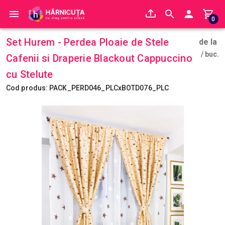
0
Set Hurem - Perdea Ploaie de Stele
de la
/ buc.
Cafenii si Draperie Blackout Cappuccino
cu Stelute
Cod produs: PACK_PERD046_PLCxBOTD076_PLC