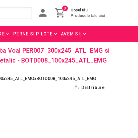
0
Coșul tău
Produsele tale aici
RE
PERNE SI PILOTE
AVEM SI:
 Alba Voal PER007_300x245_ATL_EMG si
i Metalic - BOTD008_100x245_ATL_EMG
300x245_ATL_EMGxBOTD008_100x245_ATL_EMG
Distribuie