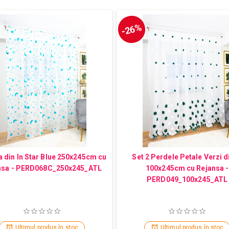
-26%
 din In Star Blue 250x245cm cu
Set 2 Perdele Petale Verzi di
nsa - PERD068C_250x245_ATL
100x245cm cu Rejansa -
PERD049_100x245_ATL
Ultimul produs în stoc
Ultimul produs în stoc