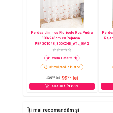
Perdea din In cu Floricele Roz Pudra
Perdea
300x245cm cu Rejansa -
Reja
PERD0104B_300X245_ATL_EMG
avem 1 ofertă
Ultimul produs în stoc
99
lei
99
139
99
lei
ADAUGĂ ÎN COȘ
Îți mai recomandăm și