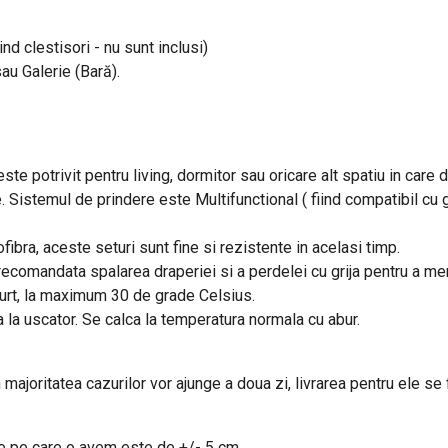
ind clestisori - nu sunt inclusi)
sau Galerie (Bară).
este potrivit pentru living, dormitor sau oricare alt spatiu in care
e. Sistemul de prindere este Multifunctional ( fiind compatibil cu g
fibra, aceste seturi sunt fine si rezistente in acelasi timp.
e recomandata spalarea draperiei si a perdelei cu grija pentru a m
curt, la maximum 30 de grade Celsius.
a la uscator. Se calca la temperatura normala cu abur.
n majoritatea cazurilor vor ajunge a doua zi, livrarea pentru ele se
re pe care o avem este de +/- 5 cm.