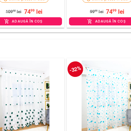
74
lei
74
lei
99
99
109
48
lei
99
99
lei
ADAUGĂ ÎN COȘ
ADAUGĂ ÎN COȘ
-32%