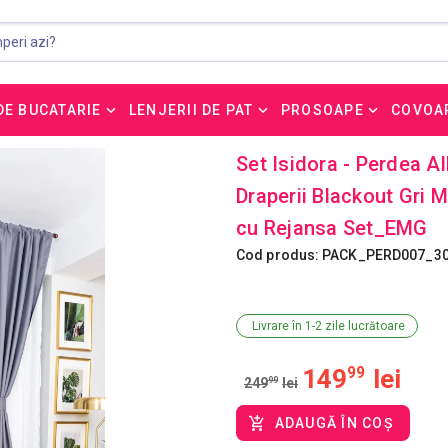
DE BUCATARIE
LENJERII DE PAT
PROSOAPE
COVOA
Set Isidora - Perdea
Draperii Blackout Gr
cu Rejansa Set_EMG
Cod produs: PACK_PERD007_
Livrare în 1-2 zile lucrătoare
149
99
lei
249
99
lei
ADAUGĂ ÎN COȘ