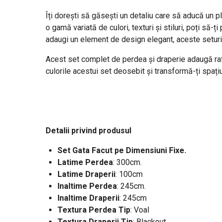
Îți dorești să găsești un detaliu care să aducă un p
o gamă variată de culori, texturi și stiluri, poți să-
adaugi un element de design elegant, aceste seturi
Acest set complet de perdea și draperie adaugă rafin
culorile acestui set deosebit și transformă-ți spațiul
Detalii privind produsul
Set Gata Facut pe Dimensiuni Fixe.
Latime Perdea
: 300cm
.
Latime Draperii
: 100cm
Inaltime Perdea
: 245cm.
Inaltime Draperii
: 245cm
Textura Perdea Tip
: Voal
Textura Draperii Tip
: Blackout