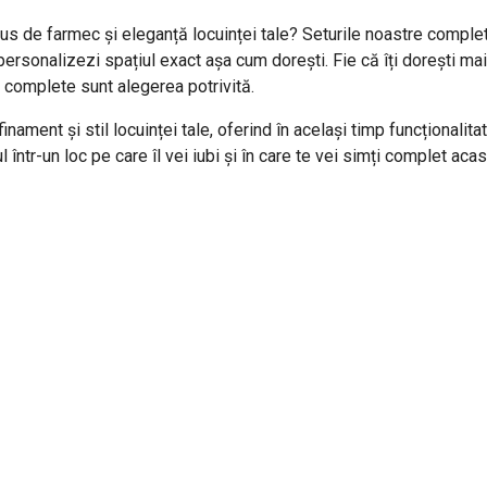
lus de farmec și eleganță locuinței tale? Seturile noastre comple
ți personalizezi spațiul exact așa cum dorești. Fie că îți dorești m
 complete sunt alegerea potrivită.
ament și stil locuinței tale, oferind în același timp funcționalita
 într-un loc pe care îl vei iubi și în care te vei simți complet acas