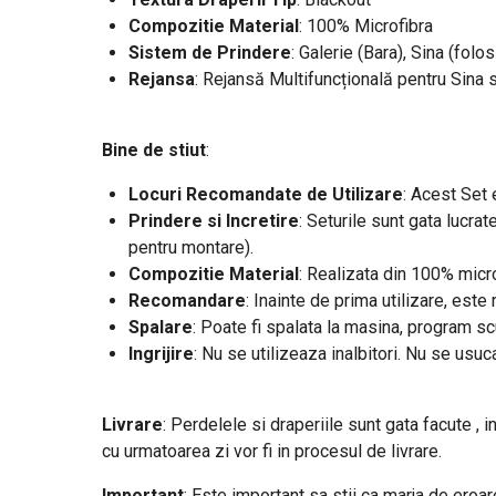
Compozitie Material
: 100% Microfibra
Sistem de Prindere
: Galerie (Bara), Sina (folos
Rejansa
: Rejansă Multifuncțională pentru Sina 
Bine de stiut
:
Locuri Recomandate de Utilizare
: Acest Set 
Prindere si Incretire
: Seturile sunt gata lucrat
pentru montare).
Compozitie Material
: Realizata din 100% micro
Recomandare
: Inainte de prima utilizare, est
Spalare
: Poate fi spalata la masina, program s
Ingrijire
: Nu se utilizeaza inalbitori. Nu se usuc
Livrare
: Perdelele si draperiile sunt gata facute , i
cu urmatoarea zi vor fi in procesul de livrare.
Important
: E
ste important sa stii ca marja de eroa