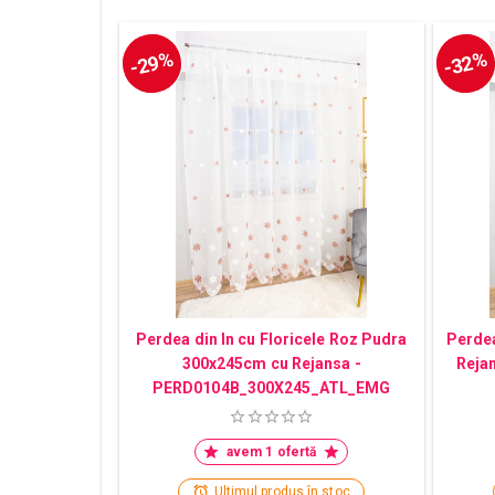
-29%
-32%
Perdea din In cu Floricele Roz Pudra
Perdea
300x245cm cu Rejansa -
Reja
PERD0104B_300X245_ATL_EMG
avem 1 ofertă
Ultimul produs în stoc