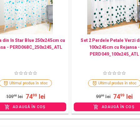
 din In Star Blue 250x245cm cu
Set 2 Perdele Petale Verzi di
nsa - PERD068C_250x245_ATL
100x245cm cu Rejansa -
PERD049_100x245_ATL
Ultimul produs în stoc
Ultimul produs în stoc
74
lei
74
lei
99
99
109
48
lei
99
99
lei
ADAUGĂ ÎN COȘ
ADAUGĂ ÎN COȘ