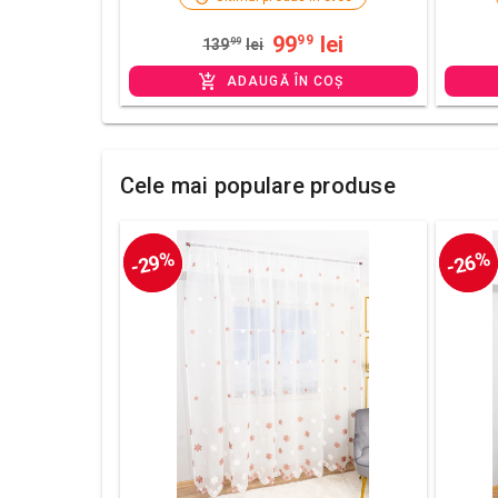
99
lei
99
139
99
lei
ADAUGĂ ÎN COȘ
Cele mai populare produse
-29%
-26%