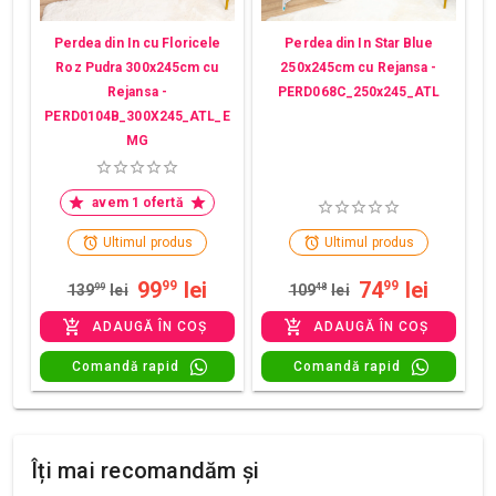
Perdea din In cu Floricele
Perdea din In Star Blue
Roz Pudra 300x245cm cu
250x245cm cu Rejansa -
Rejansa -
PERD068C_250x245_ATL
PERD0104B_300X245_ATL_E
MG
avem 1 ofertă
Ultimul produs
Ultimul produs
99
lei
74
lei
99
99
139
99
lei
109
48
lei
ADAUGĂ ÎN COȘ
ADAUGĂ ÎN COȘ
Comandă rapid
Comandă rapid
Îți mai recomandăm și