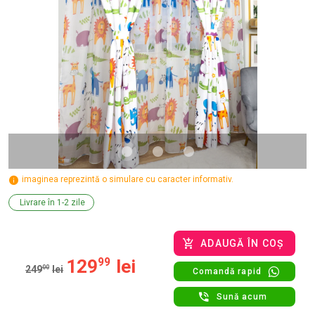
imaginea reprezintă o simulare cu caracter informativ.
Livrare în 1-2 zile
ADAUGĂ ÎN COȘ
129
99
lei
249
00
lei
Comandă rapid
Sună acum