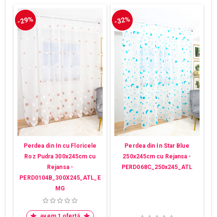
-29%
-32%
Perdea din In cu Floricele
Perdea din In Star Blue
Roz Pudra 300x245cm cu
250x245cm cu Rejansa -
Rejansa -
PERD068C_250x245_ATL
PERD0104B_300X245_ATL_E
MG
avem 1 ofertă