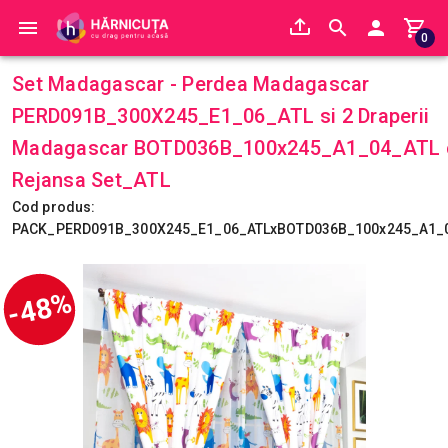
0
Set Madagascar - Perdea Madagascar
PERD091B_300X245_E1_06_ATL si 2 Draperii
Madagascar BOTD036B_100x245_A1_04_ATL 
Rejansa Set_ATL
Cod produs:
PACK_PERD091B_300X245_E1_06_ATLxBOTD036B_100x245_A1_
-48%