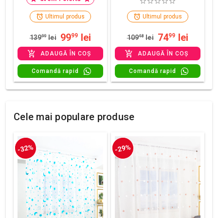
Ultimul produs
Ultimul produs
99
lei
74
lei
99
99
139
99
lei
109
48
lei
ADAUGĂ ÎN COȘ
ADAUGĂ ÎN COȘ
Comandă rapid
Comandă rapid
Cele mai populare produse
-32%
-29%