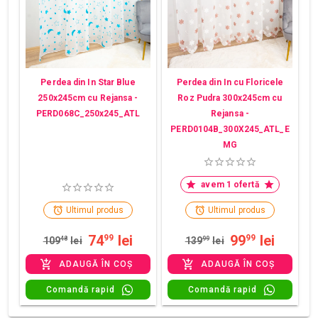
Perdea din In Star Blue
Perdea din In cu Floricele
250x245cm cu Rejansa -
Roz Pudra 300x245cm cu
PERD068C_250x245_ATL
Rejansa -
PERD0104B_300X245_ATL_E
MG
avem 1 ofertă
Ultimul produs
Ultimul produs
74
lei
99
lei
99
99
109
48
lei
139
99
lei
ADAUGĂ ÎN COȘ
ADAUGĂ ÎN COȘ
Comandă rapid
Comandă rapid