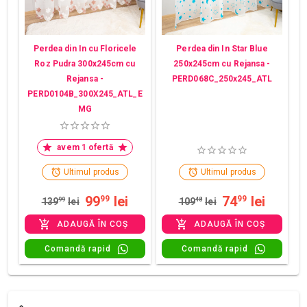
Perdea din In cu Floricele
Perdea din In Star Blue
Roz Pudra 300x245cm cu
250x245cm cu Rejansa -
Rejansa -
PERD068C_250x245_ATL
PERD0104B_300X245_ATL_E
MG
avem 1 ofertă
Ultimul produs
Ultimul produs
99
lei
74
lei
99
99
139
99
lei
109
48
lei
ADAUGĂ ÎN COȘ
ADAUGĂ ÎN COȘ
Comandă rapid
Comandă rapid