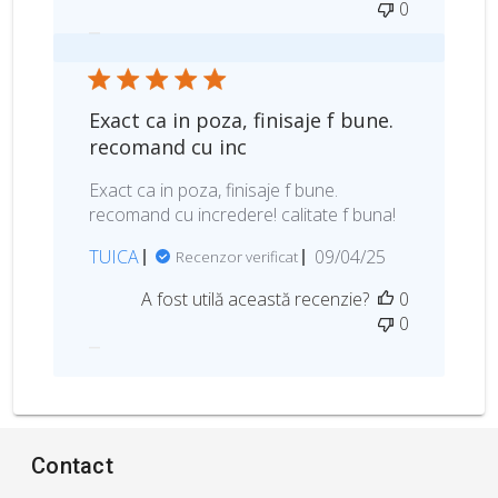
0
a
p
u
b
l
Exact ca in poza, finisaje f bune.
i
recomand cu inc
c
ă
Exact ca in poza, finisaje f bune.
r
recomand cu incredere! calitate f buna!
i
D
TUICA
09/04/25
i
Recenzor verificat
a
A fost utilă această recenzie?
0
t
0
a
p
u
b
l
i
Contact
c