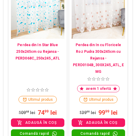
Perdea din In Star Blue
Perdea din In cu Floricele
250x245cm cu Rejansa -
Roz Pudra 300x245cm cu
PERD068C_250x245_ATL
Rejansa -
PERD0104B_300X245_ATL_E
MG
avem 1 ofertă
Ultimul produs
Ultimul produs
74
lei
99
lei
99
99
109
48
lei
139
99
lei
ADAUGĂ ÎN COȘ
ADAUGĂ ÎN COȘ
Comandă rapid
Comandă rapid