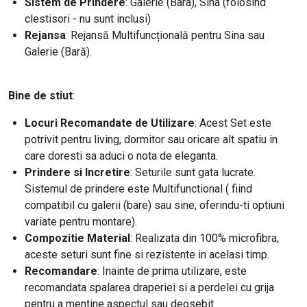
Sistem de Prindere
: Galerie (Bara), Sina (folosind
clestisori - nu sunt inclusi)
Rejansa
: Rejansă Multifuncțională pentru Sina sau
Galerie (Bară).
Bine de stiut
:
Locuri Recomandate de Utilizare
: Acest Set este
potrivit pentru living, dormitor sau oricare alt spatiu in
care doresti sa aduci o nota de eleganta.
Prindere si Incretire
: Seturile sunt gata lucrate.
Sistemul de prindere este Multifunctional ( fiind
compatibil cu galerii (bare) sau sine, oferindu-ti optiuni
variate pentru montare).
Compozitie Material
: Realizata din 100% microfibra,
aceste seturi sunt fine si rezistente in acelasi timp.
Recomandare
: Inainte de prima utilizare, este
recomandata spalarea draperiei si a perdelei cu grija
pentru a mentine aspectul sau deosebit.