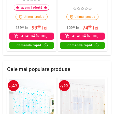
avem 1 ofertă
Ultimul produs
Ultimul produs
99
lei
74
lei
99
99
139
99
lei
109
48
lei
ADAUGĂ ÎN COȘ
ADAUGĂ ÎN COȘ
Comandă rapid
Comandă rapid
Cele mai populare produse
-32%
-29%