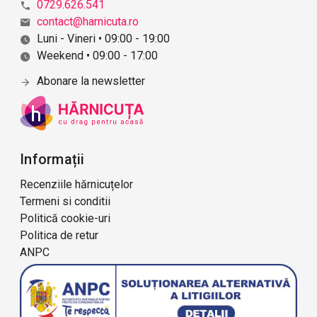
ă
0729.626.541
r
contact@harnicuta.ro
i
Luni - Vineri • 09:00 - 19:00
i
Weekend • 09:00 - 17:00
Abonare la newsletter
Informații
Recenziile hărnicuțelor
Termeni si conditii
Politică cookie-uri
Politica de retur
ANPC