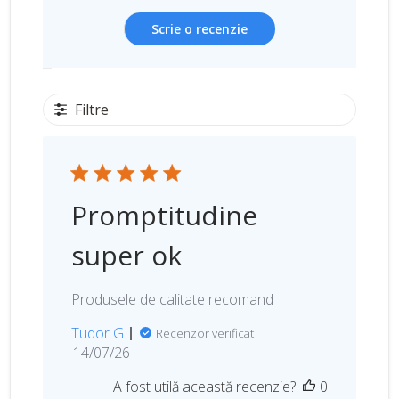
Scrie o recenzie
Filtre
Promptitudine
super ok
Produsele de calitate recomand
Tudor G.
Recenzor verificat
D
14/07/26
a
A fost utilă această recenzie?
0
t