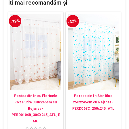
Îți mai recomandăm și
-29%
-32%
Perdea din In cu Floricele
Perdea din In Star Blue
Roz Pudra 300x245cm cu
250x245cm cu Rejansa -
Rejansa -
PERD068C_250x245_ATL
PERD0104B_300X245_ATL_E
MG