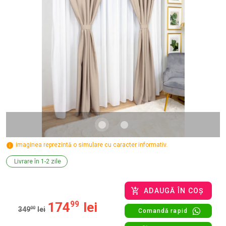
imaginea reprezintă o simulare cu caracter informativ.
Livrare în 1-2 zile
ADAUGĂ ÎN COȘ
174
99
lei
349
00
lei
Comandă rapid