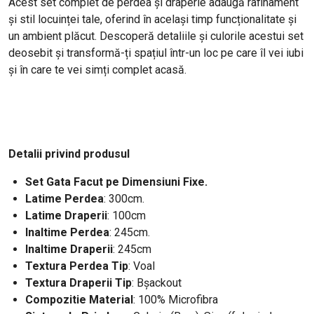
Acest set complet de perdea și draperie adaugă rafinament
și stil locuinței tale, oferind în același timp funcționalitate și
un ambient plăcut. Descoperă detaliile și culorile acestui set
deosebit și transformă-ți spațiul într-un loc pe care îl vei iubi
și în care te vei simți complet acasă.
Detalii privind produsul
Set Gata Facut pe Dimensiuni Fixe.
Latime Perdea
: 300cm.
Latime Draperii
: 100cm
Inaltime Perdea
: 245cm.
Inaltime Draperii
: 245cm
Textura Perdea Tip
: Voal
Textura Draperii Tip
: Bșackout
Compozitie Material
: 100% Microfibra