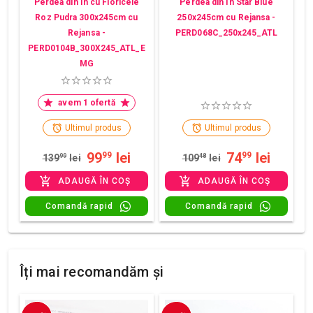
Perdea din In cu Floricele
Perdea din In Star Blue
Roz Pudra 300x245cm cu
250x245cm cu Rejansa -
Rejansa -
PERD068C_250x245_ATL
PERD0104B_300X245_ATL_E
MG
avem 1 ofertă
Ultimul produs
Ultimul produs
99
lei
74
lei
99
99
139
99
lei
109
48
lei
ADAUGĂ ÎN COȘ
ADAUGĂ ÎN COȘ
Comandă rapid
Comandă rapid
Îți mai recomandăm și