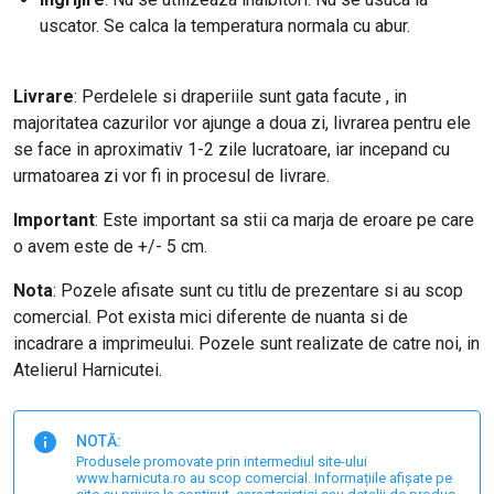
uscator. Se calca la temperatura normala cu abur.
Livrare
: Perdelele si draperiile sunt gata facute , in
majoritatea cazurilor vor ajunge a doua zi, livrarea pentru ele
se face in aproximativ 1-2 zile lucratoare, iar incepand cu
urmatoarea zi vor fi in procesul de livrare.
Important
: E
ste important sa stii ca marja de eroare pe care
o avem este de +/- 5 cm.
Nota
: Pozele afisate sunt cu titlu de prezentare si au scop
comercial. Pot exista mici diferente de nuanta si de
incadrare a imprimeului. Pozele sunt realizate de catre noi, in
Atelierul Harnicutei.
NOTĂ:
Produsele promovate prin intermediul site-ului
www.harnicuta.ro au scop comercial. Informațiile afișate pe