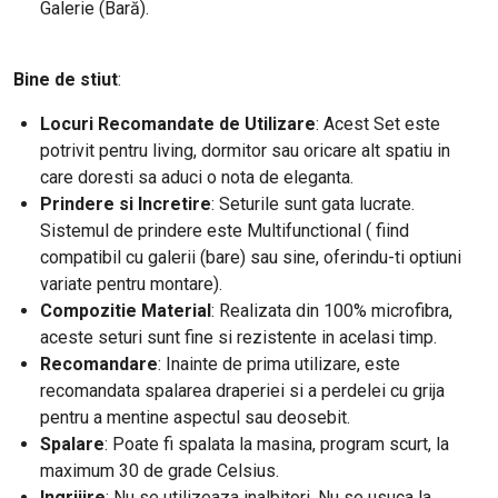
Galerie (Bară).
Bine de stiut
:
Locuri Recomandate de Utilizare
: Acest Set este
potrivit pentru living, dormitor sau oricare alt spatiu in
care doresti sa aduci o nota de eleganta.
Prindere si Incretire
: Seturile sunt gata lucrate.
Sistemul de prindere este Multifunctional ( fiind
compatibil cu galerii (bare) sau sine, oferindu-ti optiuni
variate pentru montare).
Compozitie Material
: Realizata din 100% microfibra,
aceste seturi sunt fine si rezistente in acelasi timp.
Recomandare
: Inainte de prima utilizare, este
recomandata spalarea draperiei si a perdelei cu grija
pentru a mentine aspectul sau deosebit.
Spalare
: Poate fi spalata la masina, program scurt, la
maximum 30 de grade Celsius.
Ingrijire
: Nu se utilizeaza inalbitori. Nu se usuca la