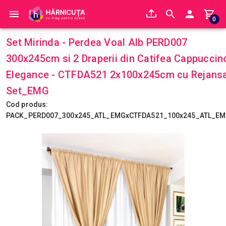
0
Set Mirinda - Perdea Voal Alb PERD007
300x245cm si 2 Draperii din Catifea Cappuccin
Elegance - CTFDA521 2x100x245cm cu Rejans
Set_EMG
Cod produs:
PACK_PERD007_300x245_ATL_EMGxCTFDA521_100x245_ATL_E