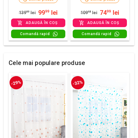
99
lei
74
lei
99
99
139
99
lei
109
48
lei
ADAUGĂ ÎN COȘ
ADAUGĂ ÎN COȘ
Comandă rapid
Comandă rapid
Cele mai populare produse
-29%
-32%