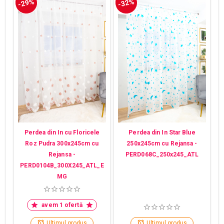
-29%
-32%
Perdea din In cu Floricele
Perdea din In Star Blue
Roz Pudra 300x245cm cu
250x245cm cu Rejansa -
Rejansa -
PERD068C_250x245_ATL
PERD0104B_300X245_ATL_E
MG
avem 1 ofertă
Ultimul produs
Ultimul produs