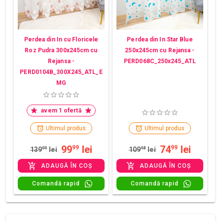
Perdea din In cu Floricele
Perdea din In Star Blue
Roz Pudra 300x245cm cu
250x245cm cu Rejansa -
Rejansa -
PERD068C_250x245_ATL
PERD0104B_300X245_ATL_E
MG
avem 1 ofertă
Ultimul produs
Ultimul produs
99
lei
74
lei
99
99
139
99
lei
109
48
lei
ADAUGĂ ÎN COȘ
ADAUGĂ ÎN COȘ
Comandă rapid
Comandă rapid